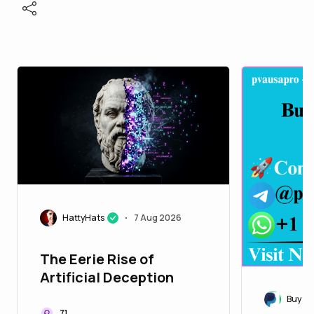
HattyHats
7 Aug 2026
•
The Eerie Rise of
Artificial Deception
Buy Ve
71