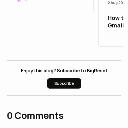
2 Aug 2026
How to
Gmail 
by-Ste
Enjoy this blog? Subscribe to BigReset
Subscribe
0
Comments