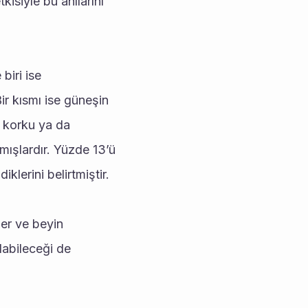
kisiyle bu anılarını 
iri ise 
ir kısmı ise güneşin 
 korku ya da 
mışlardır. Yüzde 13’ü 
klerini belirtmiştir.
er ve beyin 
labileceği de 