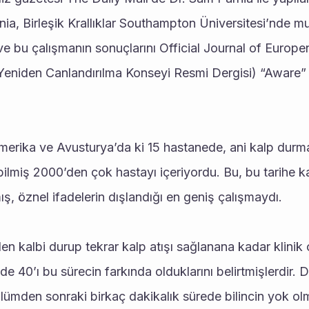
a, Birleşik Krallıklar Southampton Üniversitesi’nde multi
e bu çalışmanın sonuçlarını Official Journal of Europen
eniden Canlandırılma Konseyi Resmi Dergisi) “Aware” (f
Amerika ve Avusturya’da ki 15 hastanede, ani kalp durma
lmiş 2000’den çok hastayı içeriyordu. Bu, bu tarihe kada
ış, öznel ifadelerin dışlandığı en geniş çalışmaydı.
n kalbi durup tekrar kalp atışı sağlanana kadar klinik o
de 40’ı bu sürecin farkında olduklarını belirtmişlerdir. D
lümden sonraki birkaç dakikalık sürede bilincin yok olma