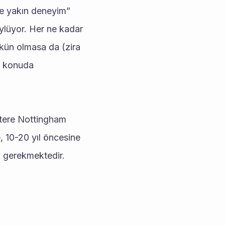
e yakın deneyim” 
ylüyor. Her ne kadar 
mkün olmasa da (zira 
u konuda 
ltere Nottingham 
 10-20 yıl öncesine 
ız gerekmektedir.