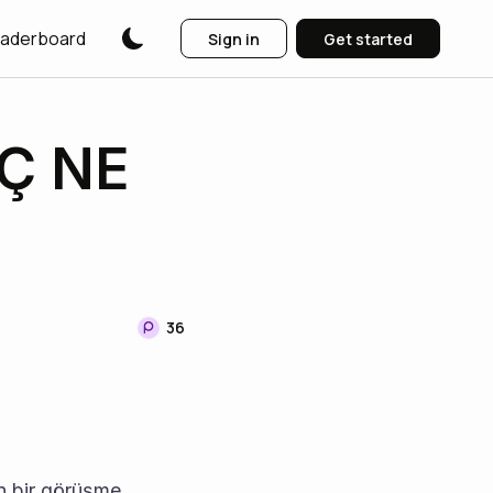
aderboard
Sign in
Get started
Ç NE
36
n bir görüşme 