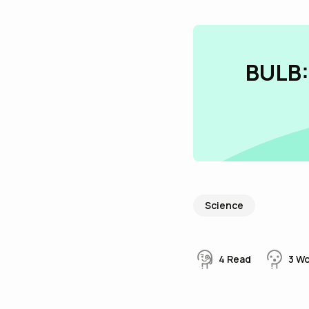
BULB:
Science
4
Read
3
W