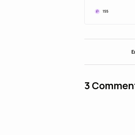
Listen
155
E
3
Commen