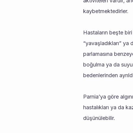
aktiviteleri vardır, a
kaybetmektedirler.
Hastaların beşte biri
“yavaşladıkları” ya d
parlamasına benzeyen 
boğulma ya da suyun d
bedenlerinden ayrıldık
Parnia’ya göre algını
hastalıkları ya da ka
düşünülebilir.