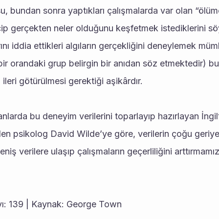
, bundan sonra yaptıkları çalışmalarda var olan “ölüm
çip gerçekten neler olduğunu keşfetmek istediklerini sö
ını iddia ettikleri algıların gerçekliğini deneylemek mü
ir orandaki grup belirgin bir anıdan söz etmektedir) b
ileri götürülmesi gerektiği aşikârdır.
larda bu deneyim verilerini toparlayıp hazırlayan İngi
den psikolog David Wilde’ye göre, verilerin çoğu geriye,
geniş verilere ulaşıp çalışmaların geçerliliğini arttırmam
yı: 139 | Kaynak: George Town