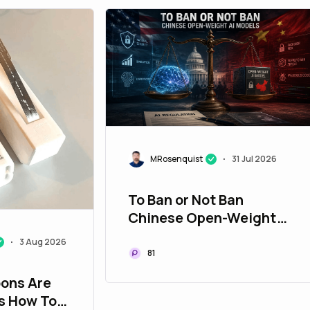
MRosenquist
31 Jul 2026
•
To Ban or Not Ban
Chinese Open-Weight
AI Models
3 Aug 2026
•
81
oons Are
's How To