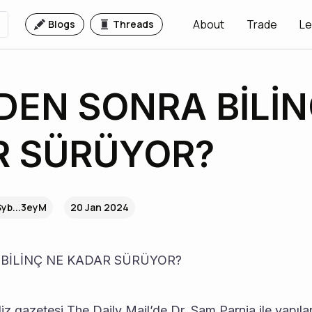
About
Trade
Le
Blogs
Threads
EN SONRA BİLİN
R SÜRÜYOR?
yb...3eyM
20 Jan 2024
İLİNÇ NE KADAR SÜRÜYOR? 
iz gazetesi The Daily Mail’de Dr. Sam Parnia ile yapıla