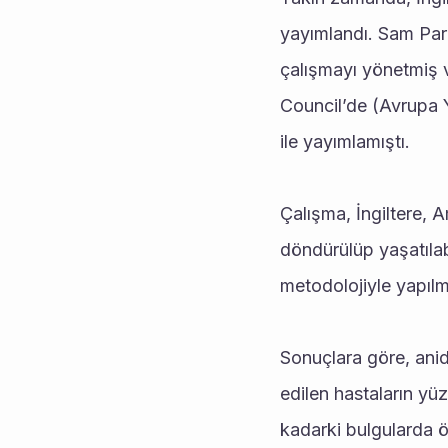
yayımlandı. Sam Parni
çalışmayı yönetmiş v
Council’de (Avrupa Y
ile yayımlamıştı.
Çalışma, İngiltere, 
döndürülüp yaşatılabi
metodolojiyle yapılm
Sonuçlara göre, anide
edilen hastaların yüz
kadarki bulgularda ö