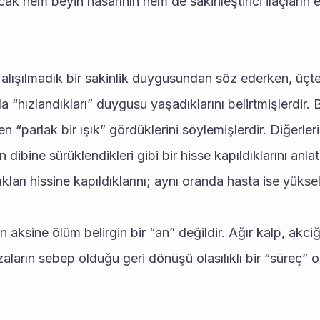
ncak hem beyin hasarının hem de sakinleştirici ilaçların et
 alışılmadık bir sakinlik duygusundan söz ederken, üçte b
a “hızlandıkları” duygusu yaşadıklarını belirtmişlerdir. B
“parlak bir ışık” gördüklerini söylemişlerdir. Diğerleri
ibine sürüklendikleri gibi bir hisse kapıldıklarını anlat
ları hissine kapıldıklarını; aynı oranda hasta ise yükseldi
n aksine ölüm belirgin bir “an” değildir. Ağır kalp, akciğ
zaların sebep olduğu geri dönüşü olasılıklı bir “süreç” o