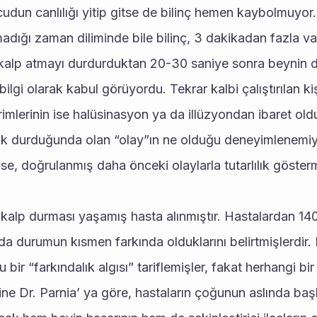
 Vücudun canlılığı yitip gitse de bilinç hemen kaybolmuyor
adığı zaman diliminde bile bilinç, 3 dakikadan fazla var
 kalp atmayı durdurduktan 20-30 saniye sonra beynin de
lgi olarak kabul görüyordu. Tekrar kalbi çalıştırılan kiş
ldirimlerinin ise halüsinasyon ya da illüzyondan ibaret o
ak durduğunda olan “olay”ın ne olduğu deneyimlenemiy
se, doğrulanmış daha önceki olaylarla tutarlılık göster
alp durması yaşamış hasta alınmıştır. Hastalardan 140 
da durumun kısmen farkında olduklarını belirtmişlerdir. 
bir “farkındalık algısı” tariflemişler, fakat herhangi bir 
ine Dr. Parnia’ ya göre, hastaların çoğunun aslında başl