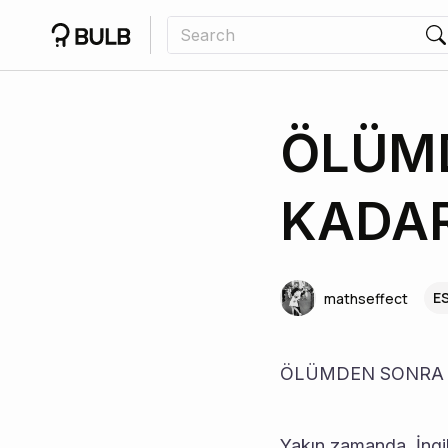
ÖLÜMD
KADA
ES
mathseffect
ÖLÜMDEN SONRA B
Yakın zamanda, İngil