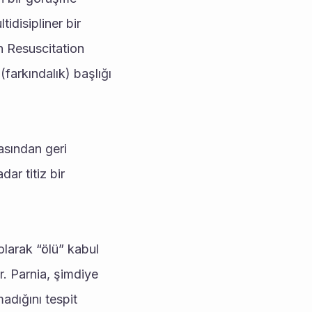
disipliner bir 
 Resuscitation 
arkındalık) başlığı 
sından geri 
r titiz bir 
larak “ölü” kabul 
r. Parnia, şimdiye 
dığını tespit 