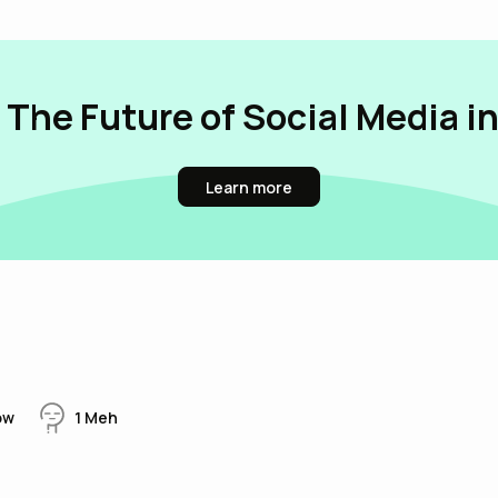
 The Future of Social Media i
Learn more
ow
1
Meh