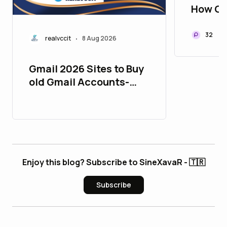
How Cr
Are Sha
of Cry
32
realvccit
8 Aug 2026
•
Gmail 2026 Sites to Buy
old Gmail Accounts-
PVA & Aged
Enjoy this blog? Subscribe to SineXavaR - 🇹🇷
Subscribe