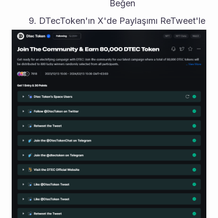
Beğen
DTecToken'ın X'de Paylaşımı ReTweet'le