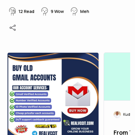
12
Read
9
Wow
Meh
Kudira
From T