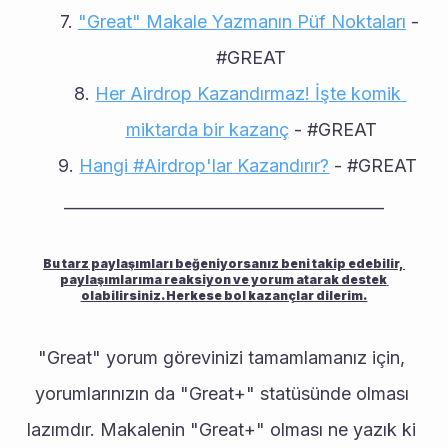
"Great" Makale Yazmanın Püf Noktaları
 - 
#GREAT
Her Airdrop Kazandırmaz! İşte komik 
miktarda bir kazanç
 - #GREAT
Hangi #Airdrop'lar Kazandırır?
 - #GREAT 
________________________________________
Bu tarz paylaşımları beğeniyorsanız beni takip edebilir, 
paylaşımlarıma reaksiyon ve yorum atarak destek 
olabilirsiniz. Herkese bol kazançlar dilerim. 
"Great" yorum görevinizi tamamlamanız için, 
yorumlarınızın da "Great+" statüsünde olması 
lazımdır. Makalenin "Great+" olması ne yazık ki 