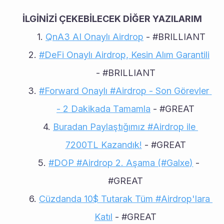
İLGİNİZİ ÇEKEBİLECEK DİĞER YAZILARIM
QnA3 AI Onaylı Airdrop
 - #BRILLIANT
#DeFi Onaylı Airdrop, Kesin Alım Garantili
- #BRILLIANT
#Forward Onaylı #Airdrop - Son Görevler 
- 2 Dakikada Tamamla
 - #GREAT
Buradan Paylaştığımız #Airdrop ile 
7200TL Kazandık!
 - #GREAT
#DOP #Airdrop 2. Aşama (#Galxe)
 - 
#GREAT
Cüzdanda 10$ Tutarak Tüm #Airdrop'lara 
Katıl
 - #GREAT