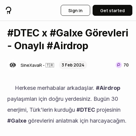
Sign in
Get started
#DTEC x #Galxe Görevleri
- Onaylı #Airdrop
3 Feb 2024
70
SineXavaR - 🇹🇷
     Herkese merhabalar arkadaşlar. 
#Airdrop
paylaşımları için doğru yerdesiniz. Bugün 30 
enerjimi, Türk'lerin kurduğu 
#DTEC
 projesinin 
#Galxe
 görevlerini anlatmak için harcayacağım. 