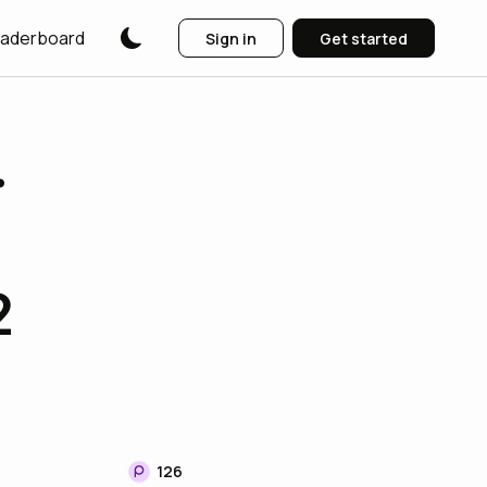
aderboard
Sign in
Get started
.
2
126