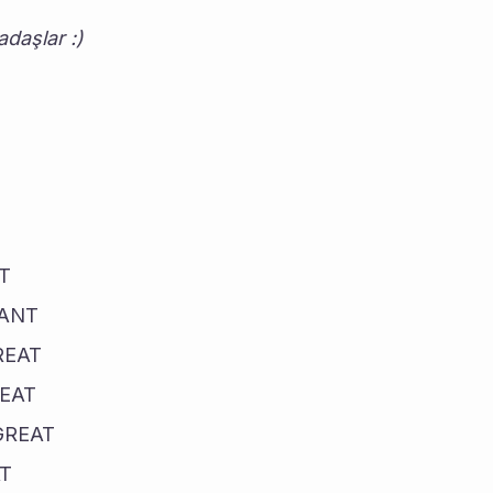
daşlar :)
NT
IANT
REAT
REAT
#GREAT
AT