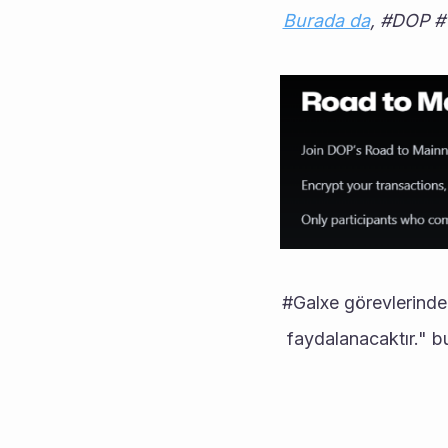
Burada da
, #DOP #T
#Galxe görevlerinde b
faydalanacaktır." b