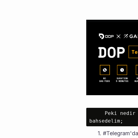
     Peki nedir bu görevler? Hızlıca görselle destekleyerek görevlerden 
bahsedelim;
#Telegram'da