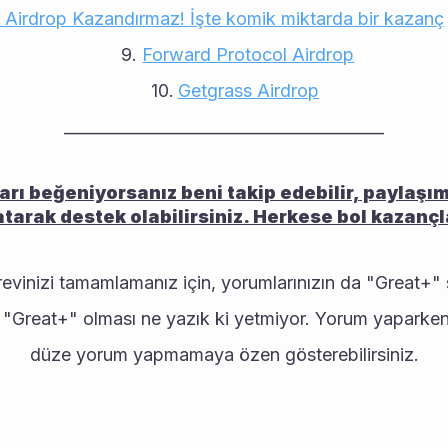
 Airdrop Kazandırmaz! İşte komik miktarda bir kazanç
Forward Protocol Airdrop
Getgrass Airdrop
________________________________________
arı beğeniyorsanız beni takip edebilir, paylaşı
tarak destek olabilirsiniz. Herkese bol kazançla
vinizi tamamlamanız için, yorumlarınızın da "Great+" 
 "Great+" olması ne yazık ki yetmiyor. Yorum yaparken,
düze yorum yapmamaya özen gösterebilirsiniz.