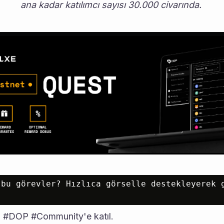
ana kadar katılımcı sayısı 30.000 civarında. 
 #DOP #Community'e katıl.