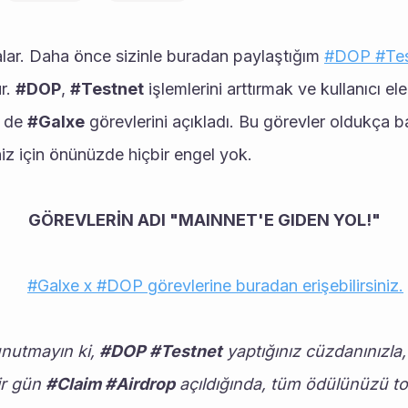
balar. Daha önce sizinle buradan paylaştığım 
#DOP #Tes
r. 
#DOP
, 
#Testnet
 işlemlerini arttırmak ve kullanıcı e
 de 
#Galxe
 görevlerini açıkladı. Bu görevler oldukça ba
iz için önünüzde hiçbir engel yok. 
GÖREVLERİN ADI "MAINNET'E GIDEN YOL!"
#Galxe x #DOP görevlerine buradan erişebilirsiniz.
utmayın ki, 
#DOP #Testnet
 yaptığınız cüzdanınızla,
ir gün 
#Claim #Airdrop
 açıldığında, tüm ödülünüzü top