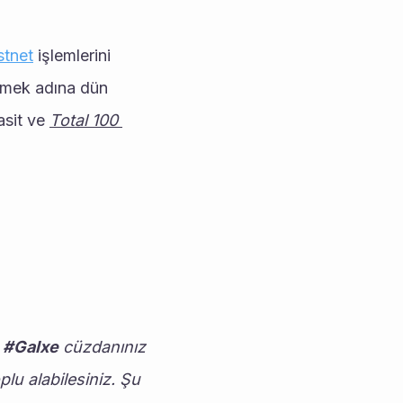
tnet
 işlemlerini 
lemek adına dün 
sit ve 
Total 100 
 
#Galxe
 cüzdanınız 
lu alabilesiniz. Şu 