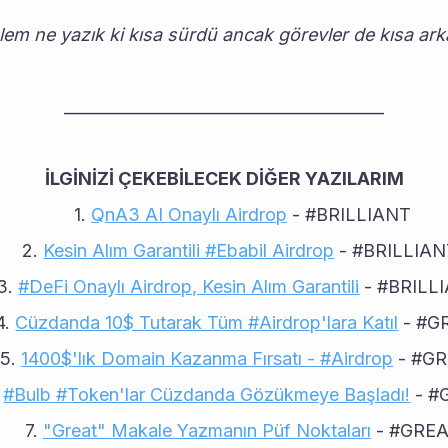
em ne yazık ki kısa sürdü ancak görevler de kısa arka
________________________________________
İLGİNİZİ ÇEKEBİLECEK DİĞER YAZILARIM
QnA3 AI Onaylı Airdrop
 - #BRILLIANT
Kesin Alım Garantili #Ebabil Airdrop
 - #BRILLIA
#DeFi Onaylı Airdrop, Kesin Alım Garantili
 - #BRILL
Cüzdanda 10$ Tutarak Tüm #Airdrop'lara Katıl
 - #G
1400$'lık Domain Kazanma Fırsatı - #Airdrop
 - #G
#Bulb #Token'lar Cüzdanda Gözükmeye Başladı!
 - 
"Great" Makale Yazmanın Püf Noktaları
 - #GRE