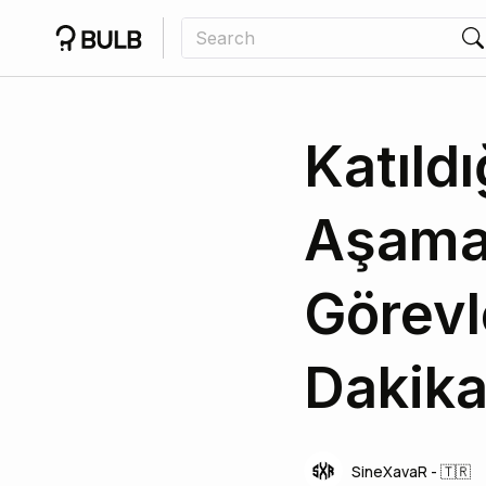
Katıldı
Aşama
Görevl
Dakik
SineXavaR - 🇹🇷