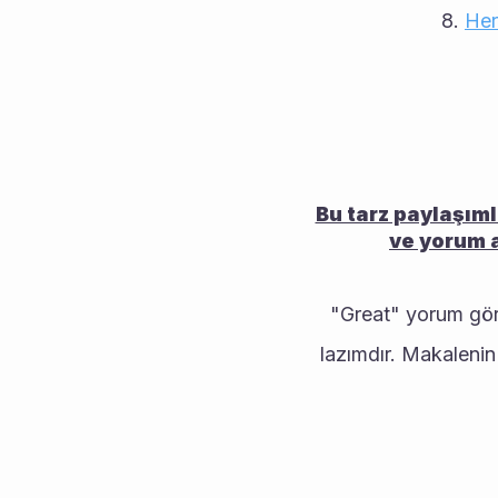
Her
Bu tarz paylaşıml
ve yorum a
"Great" yorum göre
lazımdır. Makalenin