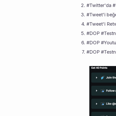
#Twitter'da #
#Tweet'i beğe
#Tweet'i Retw
#DOP #Testnet 
#DOP #Youtube
#DOP #Testnet