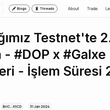
About
Trade
Le
Blogs
Threads
ğımız Testnet'te 2
 - #DOP x #Galxe
eri - İşlem Süresi 
a
BriC...XtCD
31 Jan 2024