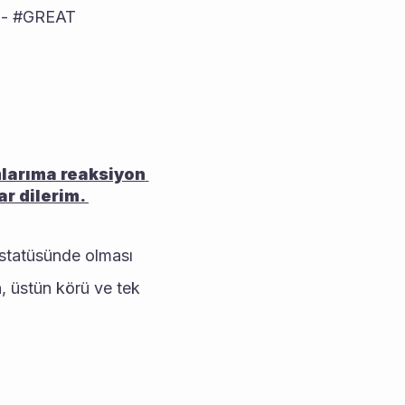
 - #GREAT
mlarıma reaksiyon 
r dilerim. 
statüsünde olması 
 üstün körü ve tek 