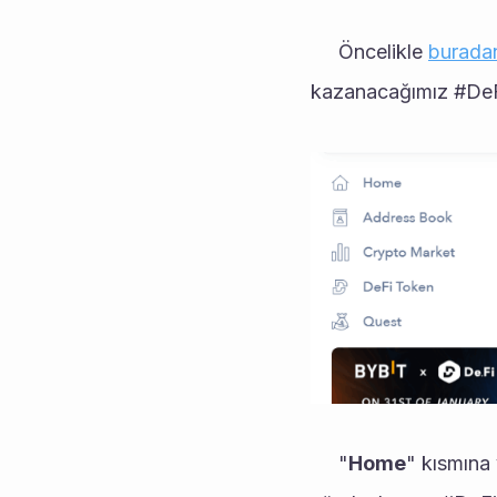
     Öncelikle 
burada
kazanacağımız #DeFi 
     "
Home
" kısmına