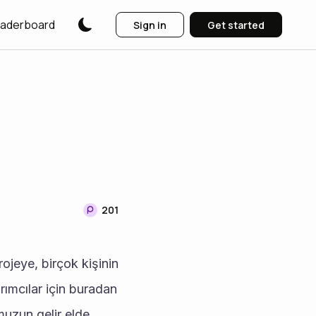
aderboard
Sign in
Get started
201
ımcılar için buradan 
uzun gelir elde 