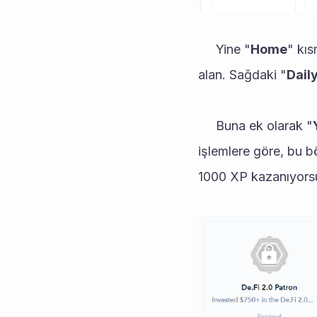
     Yine "
Home
" kıs
alan. Sağdaki "
Dail
     Buna ek olarak "
işlemlere göre, bu b
1000 XP kazanıyors