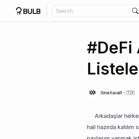
#DeFi A
Listel
SineXavaR - 🇹🇷
     Arkadaşlar herkese iyi haftalar dilerim. Bugün yazımda bahsedeceğim projeye, birçok kişinin 
hali hazırda katılım
paylaşım yapmak ist