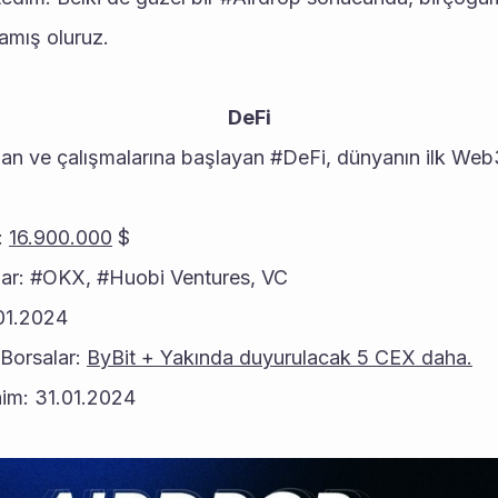
amış oluruz.
DeFi
lan ve çalışmalarına başlayan #DeFi, dünyanın ilk Web3 
: 
16.900.000
 $
ılar: #OKX, #Huobi Ventures, VC
01.2024
Borsalar: 
ByBit + Yakında duyurulacak 5 CEX daha.
im: 31.01.2024