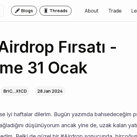
About
Trade
Le
Blogs
Threads
irdrop Fırsatı -
eme 31 Ocak
BriC...XtCD
28 Jan 2024
 sağladığını düşünüyorum ancak yine de, uzak kalan yatır
edim. Belki de güzel bir #Airdrop sonucunda, birçoğum