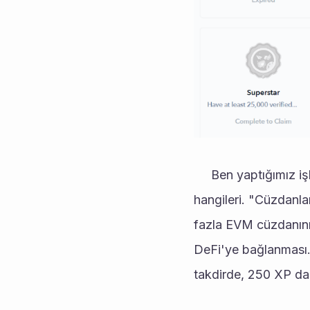
     Ben yaptığımız işlemlere göre, 20 başarı kriterinin 3'ünü açabildim şimdilik. Peki bunlar 
hangileri. "Cüzdanl
fazla EVM cüzdanının
DeFi'ye bağlanması.
takdirde, 250 XP da