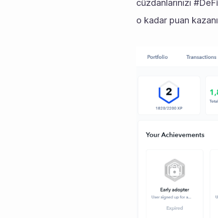
cüzdanlarınızı #DeFi
o kadar puan kazanır