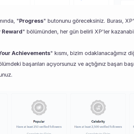
mında, "
Progress
" butonunu göreceksiniz. Burası, XP'l
y Reward
" bölümünden, her gün belirli XP'ler kazanabili
Your Achievements
" kısmı, bizim odaklanacağımız diğe
ölümdeki başarıları açıyorsunuz ve açtığınız başarı ba
unuz. 