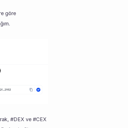
e göre 
ağım.
arak, #DEX ve #CEX 