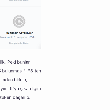
bulunması.", "3'ten 
mdan birinin, 
ımı 6'ya çıkardığım 
züken başarı o.