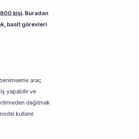
1800 kişi
. Buradan 
, basit görevleri 
ş yapabilir ve 
rektirmeden dağıtmak 
odel kullanır. 