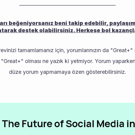
________________________________________
arı beğeniyorsanız beni takip edebilir, paylaşı
tarak destek olabilirsiniz. Herkese bol kazançla
vinizi tamamlamanız için, yorumlarınızın da "Great+" 
 "Great+" olması ne yazık ki yetmiyor. Yorum yaparken,
düze yorum yapmamaya özen gösterebilirsiniz.
 The Future of Social Media i