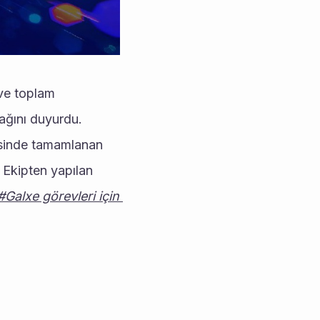
 görevlerini yayınladı ve toplam 
ağını duyurdu. 
Geçtiğimiz günlerde 0,012$'dan 3 farklı platformda ön satışı saniyeler içerisinde tamamlanan 
Ekipten yapılan 
alxe görevleri için 