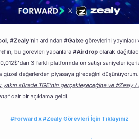
col
, 
#Zealy
'nin ardından 
#Galxe
rd
'ın, bu görevleri yapanlara 
#Airdrop
 olarak dağıtılac
şta güzel değerlerden piyasaya gireceğini düşünüyorum. 
 yakın sürede TGE'nin gerçekleşeceğine ve #Zealy / #G
una"
 dair bir açıklama geldi. 
#Forward x #Zealy Görevleri İçin Tıklayınız