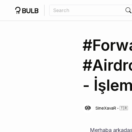
#Forwa
#Airdr
- İşle
SineXavaR - 🇹🇷
     Merhaba arkad