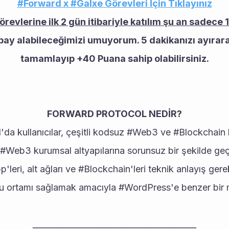
#Forward x #Galxe Görevleri İçin Tıklayınız
örevlerine ilk 2 gün itibariyle katılım şu an sadece 
ay alabileceğimizi umuyorum. 5 dakikanızı ayırarak
tamamlayıp +40 Puana sahip olabilirsiniz.
FORWARD PROTOCOL NEDİR?
; #Web3 kurumsal altyapılarına sorunsuz bir şekilde geçi
App'leri, alt ağları ve #Blockchain'leri teknik anlayış ge
stu ortamı sağlamak amacıyla #WordPress'e benzer bir m
________________________________________