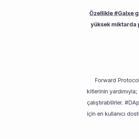
Özellikle #Galxe g
yüksek miktarda p
     Forward Protocol'da kullanıcılar, çeşitli kodsuz #Web3 ve #Blockchain benimseme araç 
kitlerinin yardımıyla
çalıştırabilirler. #D
için en kullanıcı do