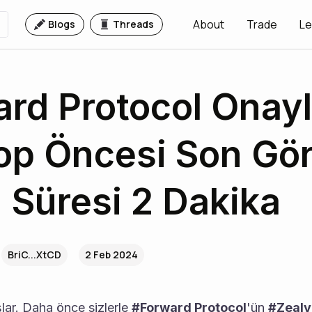
About
Trade
Le
Blogs
Threads
rd Protocol Onayl
op Öncesi Son Gör
m Süresi 2 Dakika
BriC...XtCD
2 Feb 2024
aşlar. Daha önce sizlerle 
#Forward Protocol
'ün 
#Zealy