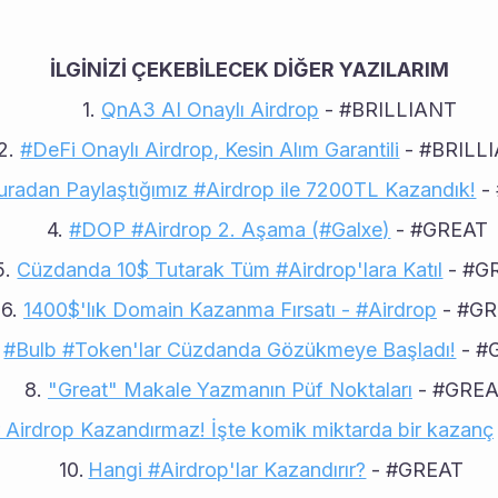
İLGİNİZİ ÇEKEBİLECEK DİĞER YAZILARIM
QnA3 AI Onaylı Airdrop
 - #BRILLIANT
#DeFi Onaylı Airdrop, Kesin Alım Garantili
 - #BRILL
uradan Paylaştığımız #Airdrop ile 7200TL Kazandık!
 
#DOP #Airdrop 2. Aşama (#Galxe)
 - #GREAT
Cüzdanda 10$ Tutarak Tüm #Airdrop'lara Katıl
 - #G
1400$'lık Domain Kazanma Fırsatı - #Airdrop
 - #G
#Bulb #Token'lar Cüzdanda Gözükmeye Başladı!
 - 
"Great" Makale Yazmanın Püf Noktaları
 - #GRE
 Airdrop Kazandırmaz! İşte komik miktarda bir kazanç
Hangi #Airdrop'lar Kazandırır?
 - #GREAT 