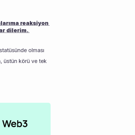
mlarıma reaksiyon 
r dilerim. 
statüsünde olması 
 üstün körü ve tek 
n Web3