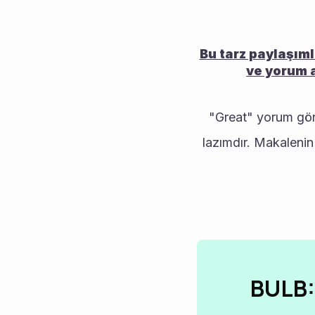
Bu tarz paylaşıml
ve yorum a
"Great" yorum göre
lazımdır. Makalenin
BULB: