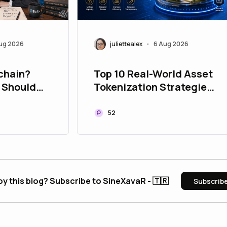
ug 2026
juliettealex
6 Aug 2026
•
chain?
Top 10 Real-World Asset
 Should
Tokenization Strategies
to Upgrade Your Asset
Portfolio
52
oy this blog? Subscribe to SineXavaR - 🇹🇷
Subscrib