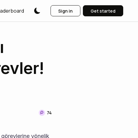
aderboard
Sign in
Get started
ı
evler!
74
 görevlerine yönelik 