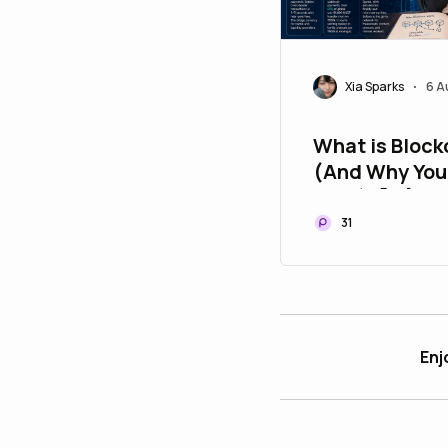
Xia Sparks
6 A
•
What is Block
(And Why You
Care) 🧠🔗
31
Enj