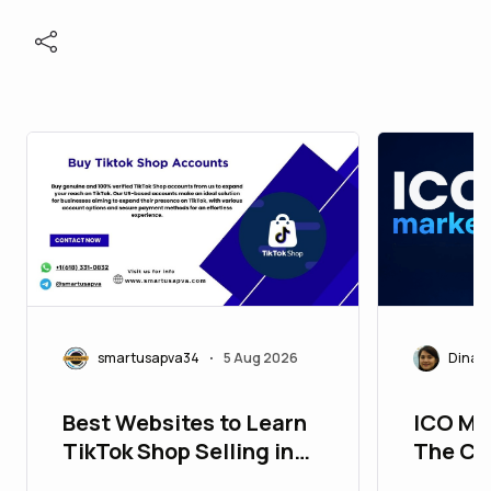
smartusapva34
5 Aug 2026
Dinast
•
Best Websites to Learn
ICO Mar
TikTok Shop Selling in
The Co
2026
for Rai