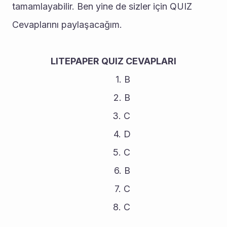
tamamlayabilir. Ben yine de sizler için QUIZ 
Cevaplarını paylaşacağım. 
LITEPAPER QUIZ CEVAPLARI
B
B
C
D
C
B
C
C