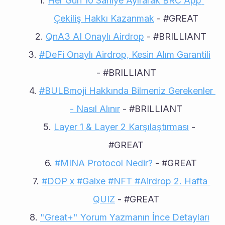
Her Gün 10 Saniye Ayırarak BRC App 
Çekiliş Hakkı Kazanmak
 - #GREAT
QnA3 AI Onaylı Airdrop
 - #BRILLIANT
#DeFi Onaylı Airdrop, Kesin Alım Garantili
- #BRILLIANT
#BULBmoji Hakkında Bilmeniz Gerekenler 
- Nasıl Alınır
 - #BRILLIANT
Layer 1 & Layer 2 Karşılaştırması
 - 
#GREAT
#MINA Protocol Nedir?
 - #GREAT
#DOP x #Galxe #NFT #Airdrop 2. Hafta 
QUIZ
 - #GREAT
"Great+" Yorum Yazmanın İnce Detayları