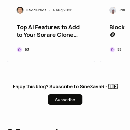
David Brevis
4 Aug 2026
Franci
•
Top AI Features to Add
Blockch
to Your Sorare Clone
🪙
Script for Higher User
Engagement
63
55
Enjoy this blog? Subscribe to SineXavaR - 🇹🇷
Subscribe