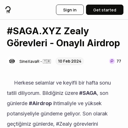
Sign in
Get started
#SAGA.XYZ Zealy
Görevleri - Onaylı Airdrop
10 Feb 2024
77
SineXavaR - 🇹🇷
     Herkese selamlar ve keyifli bir hafta sonu 
tatili diliyorum. Bildiğiniz üzere
 #SAGA
, son 
günlerde 
#Airdrop
 ihtimaliyle ve yüksek 
potansiyeliyle gündeme geliyor. Son olarak 
geçtiğimiz günlerde, #Zealy görevlerini 