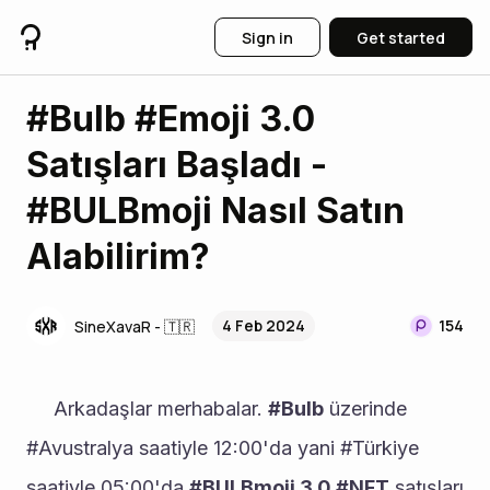
Sign in
Get started
#Bulb #Emoji 3.0
Satışları Başladı -
#BULBmoji Nasıl Satın
Alabilirim?
4 Feb 2024
154
SineXavaR - 🇹🇷
     Arkadaşlar merhabalar. 
#Bulb
 üzerinde 
#Avustralya saatiyle 12:00'da yani #Türkiye 
saatiyle 05:00'da 
#BULBmoji 3.0 #NFT
 satışları 