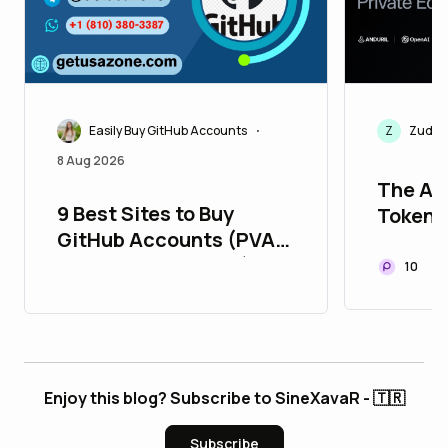
Easily Buy GitHub Accounts
Z
ZudGG
•
8 Aug 2026
The Ac
9 Best Sites to Buy
Tokeni
GitHub Accounts (PVA,
Equity
Aged, Bulk & Cheap)
10
Enjoy this blog? Subscribe to SineXavaR - 🇹🇷
Subscribe