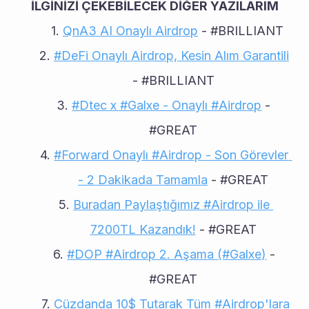
İLGİNİZİ ÇEKEBİLECEK DİĞER YAZILARIM
QnA3 AI Onaylı Airdrop
 - #BRILLIANT
#DeFi Onaylı Airdrop, Kesin Alım Garantili
- #BRILLIANT
#Dtec x #Galxe - Onaylı #Airdrop
 - 
#GREAT
#Forward Onaylı #Airdrop - Son Görevler 
- 2 Dakikada Tamamla
 - #GREAT
Buradan Paylaştığımız #Airdrop ile 
7200TL Kazandık!
 - #GREAT
#DOP #Airdrop 2. Aşama (#Galxe)
 - 
#GREAT
Cüzdanda 10$ Tutarak Tüm #Airdrop'lara 