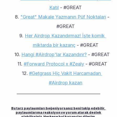
Katıl
 - #GREAT
"Great" Makale Yazmanın Püf Noktaları
 - 
#GREAT
Her Airdrop Kazandırmaz! İşte komik 
miktarda bir kazanç
 - #GREAT
Hangi #Airdrop'lar Kazandırır?
 - #GREAT
#Forward Protocol x #Zealy
 - #GREAT
#Getgrass Hiç Vakit Harcamadan 
#Airdrop kazan
________________________________________
Bu tarz paylaşımları beğeniyorsanız beni takip edebilir, 
paylaşımlarıma reaksiyon ve yorum atarak destek 
olabilirsiniz. Herkese bol kazançlar dilerim. 