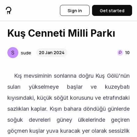
Sign in
Get started
Kuş Cenneti Milli Parkı
S
20 Jan 2024
10
sude
	Kış mevsiminin sonlarına doğru Kuş Gölü'nün 
suları yükselmeye başlar ve kuzeybatı 
kıyısındaki, küçük söğüt korusunu ve etrafındaki 
sazlıkları kaplar. Kışın bahara döndüğü günlerde 
soğuk devreleri güney ülkelerinde geçiren 
göçmen kuşlar yuva kuracak yer olarak sessizlik 