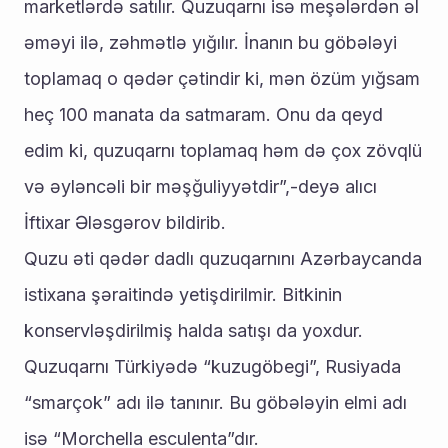
marketlərdə satılır. Quzuqarnı isə meşələrdən əl 
əməyi ilə, zəhmətlə yığılır. İnanın bu göbələyi 
toplamaq o qədər çətindir ki, mən özüm yığsam 
heç 100 manata da satmaram. Onu da qeyd 
edim ki, quzuqarnı toplamaq həm də çox zövqlü 
və əyləncəli bir məşğuliyyətdir”,-deyə alıcı 
İftixar Ələsgərov bildirib.
Quzu əti qədər dadlı quzuqarnını Azərbaycanda 
istixana şəraitində yetişdirilmir. Bitkinin 
konservləşdirilmiş halda satışı da yoxdur.
Quzuqarnı Türkiyədə “kuzugöbegi”, Rusiyada 
“smarçok” adı ilə tanınır. Bu göbələyin elmi adı 
isə “Morchella esculenta”dır.