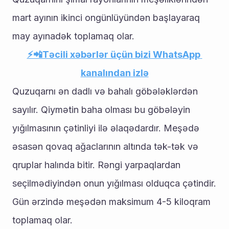
mart ayının ikinci ongünlüyündən başlayaraq 
may ayınadək toplamaq olar.
⚡️📲Təcili xəbərlər üçün bizi WhatsApp 
kanalından izlə
Quzuqarnı ən dadlı və bahalı göbələklərdən 
sayılır. Qiymətin baha olması bu göbələyin 
yığılmasının çətinliyi ilə əlaqədardır. Meşədə 
əsasən qovaq ağaclarının altında tək-tək və 
qruplar halında bitir. Rəngi yarpaqlardan 
seçilmədiyindən onun yığılması olduqca çətindir. 
Gün ərzində meşədən maksimum 4-5 kiloqram 
toplamaq olar.