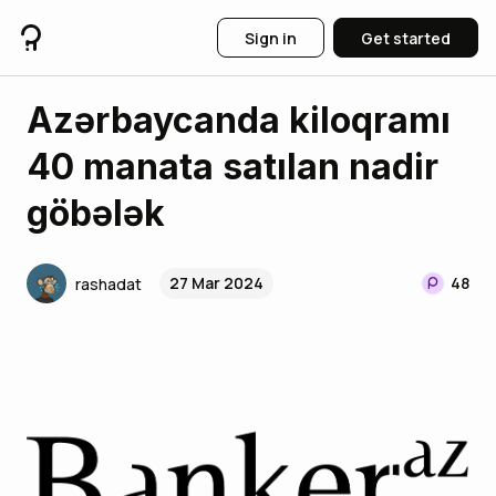
Sign in
Get started
Azərbaycanda kiloqramı
40 manata satılan nadir
göbələk
27 Mar 2024
48
rashadat