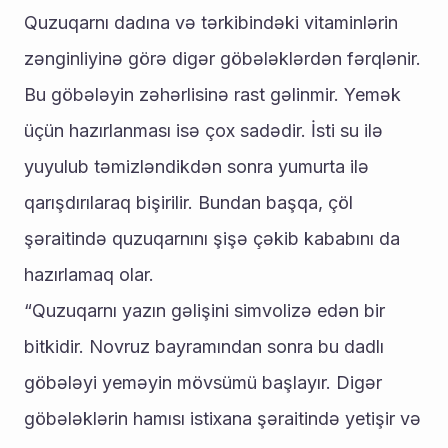
Quzuqarnı dadına və tərkibindəki vitaminlərin 
zənginliyinə görə digər göbələklərdən fərqlənir. 
Bu göbələyin zəhərlisinə rast gəlinmir. Yemək 
üçün hazırlanması isə çox sadədir. İsti su ilə 
yuyulub təmizləndikdən sonra yumurta ilə 
qarışdırılaraq bişirilir. Bundan başqa, çöl 
şəraitində quzuqarnını şişə çəkib kababını da 
hazırlamaq olar.
“Quzuqarnı yazın gəlişini simvolizə edən bir 
bitkidir. Novruz bayramından sonra bu dadlı 
göbələyi yeməyin mövsümü başlayır. Digər 
göbələklərin hamısı istixana şəraitində yetişir və 