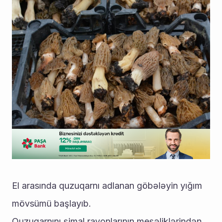
El arasında quzuqarnı adlanan göbələyin yığım 
mövsümü başlayıb.
Quzuqarnını şimal rayonlarının meşəliklərindən 