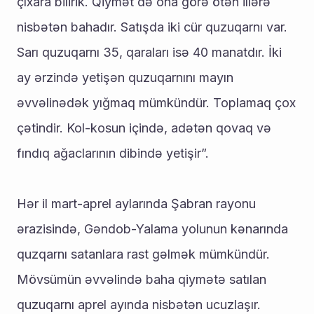
çıxara bilirik. Qiymət də ona görə ötən illərə 
nisbətən bahadır. Satışda iki cür quzuqarnı var. 
Sarı quzuqarnı 35, qaraları isə 40 manatdır. İki 
ay ərzində yetişən quzuqarnını mayın 
əvvəlinədək yığmaq mümkündür. Toplamaq çox 
çətindir. Kol-kosun içində, adətən qovaq və 
fındıq ağaclarının dibində yetişir”.
Hər il mart-aprel aylarında Şabran rayonu 
ərazisində, Gəndob-Yalama yolunun kənarında 
quzqarnı satanlara rast gəlmək mümkündür. 
Mövsümün əvvəlində baha qiymətə satılan 
quzuqarnı aprel ayında nisbətən ucuzlaşır.