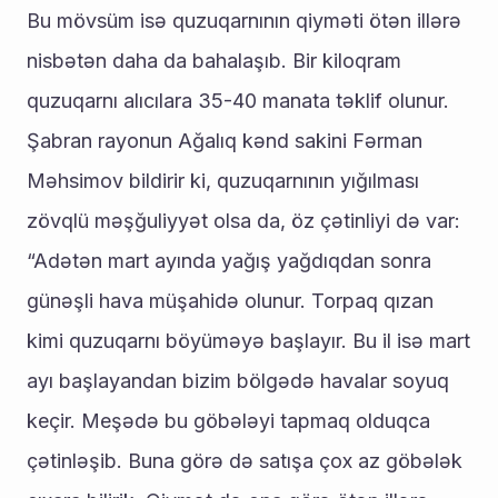
Bu mövsüm isə quzuqarnının qiyməti ötən illərə 
nisbətən daha da bahalaşıb. Bir kiloqram 
quzuqarnı alıcılara 35-40 manata təklif olunur.
Şabran rayonun Ağalıq kənd sakini Fərman 
Məhsimov bildirir ki, quzuqarnının yığılması 
zövqlü məşğuliyyət olsa da, öz çətinliyi də var: 
“Adətən mart ayında yağış yağdıqdan sonra 
günəşli hava müşahidə olunur. Torpaq qızan 
kimi quzuqarnı böyüməyə başlayır. Bu il isə mart 
ayı başlayandan bizim bölgədə havalar soyuq 
keçir. Meşədə bu göbələyi tapmaq olduqca 
çətinləşib. Buna görə də satışa çox az göbələk 