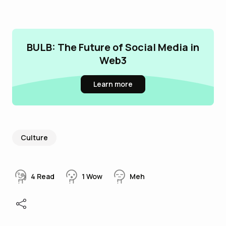
BULB: The Future of Social Media in
Web3
Learn more
Culture
4
Read
1
Wow
Meh