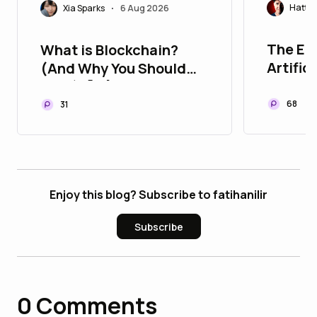
Hatty
Xia Sparks
6 Aug 2026
•
The Eer
What is Blockchain?
Artific
(And Why You Should
Care) 🧠🔗
68
31
Enjoy this blog? Subscribe to fatihanilir
Subscribe
0
Comments