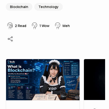
Blockchain
Technology
2
Read
1
Wow
Meh