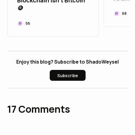
Blockchain Isn't Bitcoin
🪙
68
56
Enjoy this blog? Subscribe to ShadoWeysel
Subscribe
17
Comments