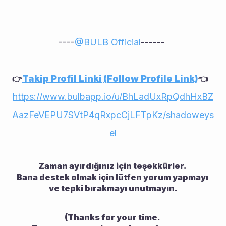
----
@
BULB Official
------ 
Takip Profil Linki
(Follow Profile Link)
👉
👈    
https://www.bulbapp.io/u/BhLadUxRpQdhHxBZ
AazFeVEPU7SVtP4qRxpcCjLFTpKz/shadoweys
el
Zaman ayırdığınız için teşekkürler. 
Bana destek olmak için lütfen yorum yapmayı 
ve tepki bırakmayı unutmayın.
(Thanks for your time. 