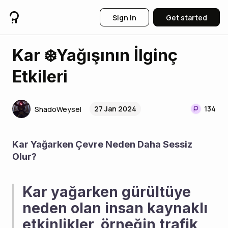
Sign in
Get started
Kar ❄️Yağışının İlginç
Etkileri
27 Jan 2024
134
ShadoWeysel
Kar Yağarken Çevre Neden Daha Sessiz 
Olur?
Kar yağarken gürültüye 
neden olan insan kaynaklı 
etkinlikler, örneğin trafik 