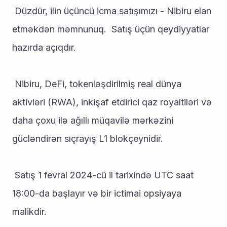
 Düzdür, ilin üçüncü icma satışımızı - Nibiru elan 
etməkdən məmnunuq.  Satış üçün qeydiyyatlar 
hazırda açıqdır.
 Nibiru, DeFi, tokenləşdirilmiş real dünya 
aktivləri (RWA), inkişaf etdirici qaz royaltiləri və 
daha çoxu ilə ağıllı müqavilə mərkəzini 
gücləndirən sıçrayış L1 blokçeynidir.
 Satış 1 fevral 2024-cü il tarixində UTC saat 
18:00-da başlayır və bir ictimai opsiyaya 
malikdir.