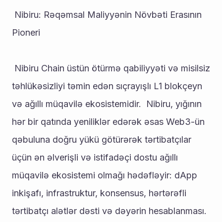
 Nibiru: Rəqəmsal Maliyyənin Növbəti Erasının 
Pioneri
 Nibiru Chain üstün ötürmə qabiliyyəti və misilsiz 
təhlükəsizliyi təmin edən sıçrayışlı L1 blokçeyn 
və ağıllı müqavilə ekosistemidir.  Nibiru, yığının 
hər bir qatında yeniliklər edərək əsas Web3-ün 
qəbuluna doğru yükü götürərək tərtibatçılar 
üçün ən əlverişli və istifadəçi dostu ağıllı 
müqavilə ekosistemi olmağı hədəfləyir: dApp 
inkişafı, infrastruktur, konsensus, hərtərəfli 
tərtibatçı alətlər dəsti və dəyərin hesablanması.