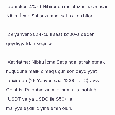
tədarükün 4%-i) Nibirunun mülahizəsinə əsasən 
Nibiru İcma Satışı zamanı satın alına bilər.
 29 yanvar 2024-cü il saat 12:00-a qədər 
qeydiyyatdan keçin »
 Xatırlatma: Nibiru İcma Satışında iştirak etmək 
hüququna malik olmaq üçün son qeydiyyat 
tarixindən (29 Yanvar, saat 12:00 UTC) əvvəl 
CoinList Pulqabınızın minimum alış məbləği 
(USDT və ya USDC ilə $50) ilə 
maliyyələşdirildiyinə əmin olun.