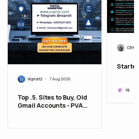
CRYPT
Started
Vcproit2
7 Aug 2026
•
16
Top .5. Sites to Buy, Old
Gmail Accounts - PVA
Aged