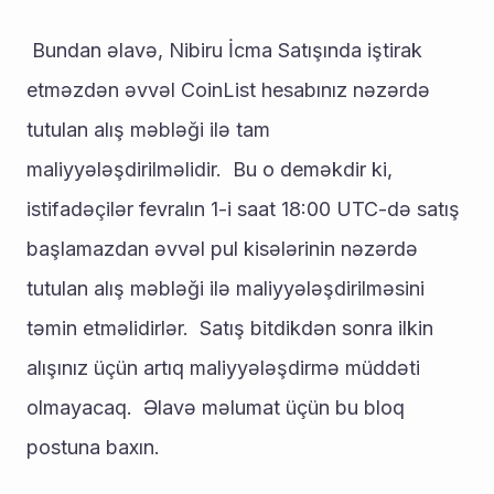
 Bundan əlavə, Nibiru İcma Satışında iştirak 
etməzdən əvvəl CoinList hesabınız nəzərdə 
tutulan alış məbləği ilə tam 
maliyyələşdirilməlidir.  Bu o deməkdir ki, 
istifadəçilər fevralın 1-i saat 18:00 UTC-də satış 
başlamazdan əvvəl pul kisələrinin nəzərdə 
tutulan alış məbləği ilə maliyyələşdirilməsini 
təmin etməlidirlər.  Satış bitdikdən sonra ilkin 
alışınız üçün artıq maliyyələşdirmə müddəti 
olmayacaq.  Əlavə məlumat üçün bu bloq 
postuna baxın.