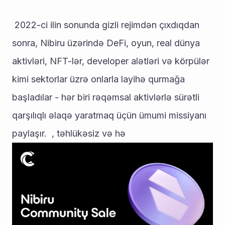
 2022-ci ilin sonunda gizli rejimdən çıxdıqdan 
sonra, Nibiru üzərində DeFi, oyun, real dünya 
aktivləri, NFT-lər, developer alətləri və körpülər 
kimi sektorlar üzrə onlarla layihə qurmağa 
başladılar - hər biri rəqəmsal aktivlərlə sürətli 
qarşılıqlı əlaqə yaratmaq üçün ümumi missiyanı 
paylaşır.  , təhlükəsiz və hə