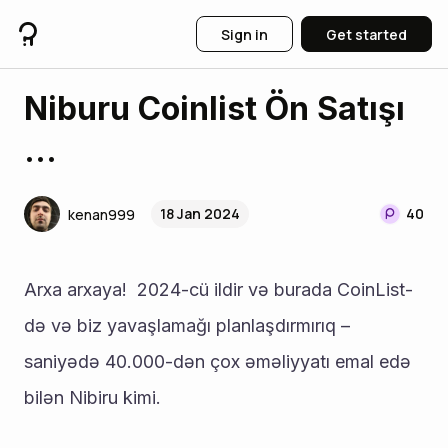
Sign in
Get started
Niburu Coinlist Ön Satışı
...
18 Jan 2024
40
kenan999
Arxa arxaya!  2024-cü ildir və burada CoinList-
də və biz yavaşlamağı planlaşdırmırıq – 
saniyədə 40.000-dən çox əməliyyatı emal edə 
bilən Nibiru kimi.