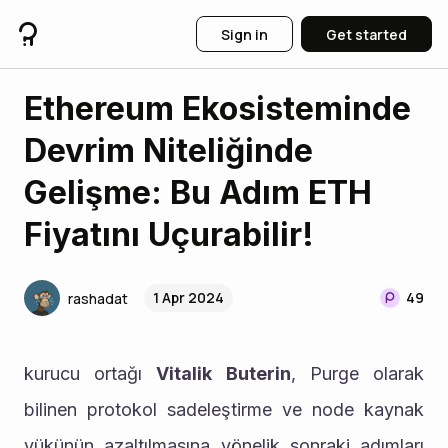
Sign in
Get started
Ethereum Ekosisteminde
Devrim Niteliğinde
Gelişme: Bu Adım ETH
Fiyatını Uçurabilir!
1 Apr 2024
49
rashadat
kurucu ortağı 
Vitalik Buterin
, Purge olarak 
bilinen protokol sadeleştirme ve node kaynak 
yükünün azaltılmasına yönelik sonraki adımları 