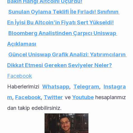
Bakın Hangi Altcoini Uçurdu!
Sunulan Oylama Teklifi İle Fırladı! Sınıfının 
En İyisi Bu Altcoin’in Fiyatı Sert Yükseldi!
Bloomberg Analistinden Çarpıcı Uniswap 
Açıklaması
Güncel Uniswap Grafik Analizi: Yatırımcıların 
Dikkat Etmesi Gereken Seviyeler Neler?
Facebook
Haberlerimizi 
Whatsapp
, 
Telegram
, 
Instagra
m
, 
Facebook
, 
Twitter
 ve 
Youtube
 hesaplarımız
dan takip edebilirsiniz.