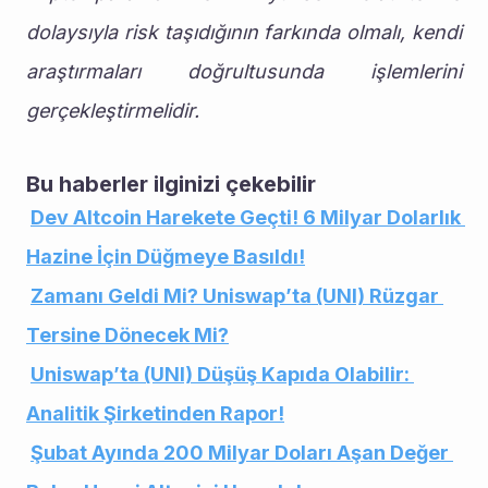
dolaysıyla risk taşıdığının farkında olmalı, kendi 
araştırmaları doğrultusunda işlemlerini 
gerçekleştirmelidir.
Bu haberler ilginizi çekebilir
Dev Altcoin Harekete Geçti! 6 Milyar Dolarlık 
Hazine İçin Düğmeye Basıldı!
Zamanı Geldi Mi? Uniswap’ta (UNI) Rüzgar 
Tersine Dönecek Mi?
Uniswap’ta (UNI) Düşüş Kapıda Olabilir: 
Analitik Şirketinden Rapor!
Şubat Ayında 200 Milyar Doları Aşan Değer 