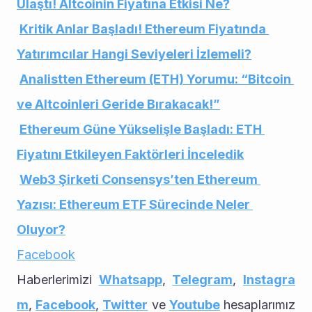
Ulaştı! Altcoinin Fiyatına Etkisi Ne?
Kritik Anlar Başladı! Ethereum Fiyatında 
Yatırımcılar Hangi Seviyeleri İzlemeli?
Analistten Ethereum (ETH) Yorumu: “Bitcoin 
ve Altcoinleri Geride Bırakacak!”
Ethereum Güne Yükselişle Başladı: ETH 
Fiyatını Etkileyen Faktörleri İnceledik
Web3 Şirketi Consensys’ten Ethereum 
Yazısı: Ethereum ETF Sürecinde Neler 
Oluyor?
Facebook
Haberlerimizi 
Whatsapp
, 
Telegram
, 
Instagra
m
, 
Facebook
, 
Twitter
 ve 
Youtube
 hesaplarımız