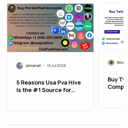
Smart
sylvianall
16 Jul 2026
•
Buy Tw
5 Reasons Usa Pva Hive
Comple
Is the #1 Source for
Guide
Buying Verified Skrill
Accounts