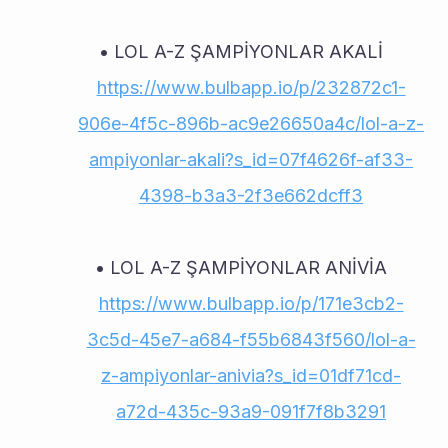
LOL A-Z ŞAMPİYONLAR AKALİ 
https://www.bulbapp.io/p/232872c1-
906e-4f5c-896b-ac9e26650a4c/lol-a-z-
ampiyonlar-akali?s_id=07f4626f-af33-
4398-b3a3-2f3e662dcff3
LOL A-Z ŞAMPİYONLAR ANİVİA 
https://www.bulbapp.io/p/171e3cb2-
3c5d-45e7-a684-f55b6843f560/lol-a-
z-ampiyonlar-anivia?s_id=01df71cd-
a72d-435c-93a9-091f7f8b3291