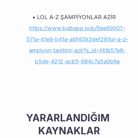
LOL A-Z ŞAMPİYONLAR AZİR 
https://www.bulbapp.io/p/0ee69007-
571a-41e9-b41a-a0f4093def28/lol-a-z-
ampiyon-tanitimi-azir?s_id=f41b57e8-
b5de-4212-acb5-984c7a5a0b6e
YARARLANDIĞIM 
KAYNAKLAR