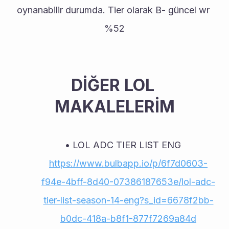
oynanabilir durumda. Tier olarak B- güncel wr 
%52
DİĞER LOL 
MAKALELERİM
LOL ADC TIER LIST ENG 
https://www.bulbapp.io/p/6f7d0603-
f94e-4bff-8d40-07386187653e/lol-adc-
tier-list-season-14-eng?s_id=6678f2bb-
b0dc-418a-b8f1-877f7269a84d