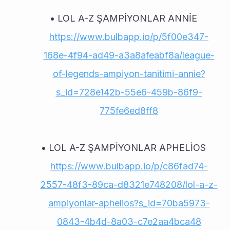
LOL A-Z ŞAMPİYONLAR ANNİE 
https://www.bulbapp.io/p/5f00e347-
168e-4f94-ad49-a3a8afeabf8a/league-
of-legends-ampiyon-tanitimi-annie?
s_id=728e142b-55e6-459b-86f9-
775fe6ed8ff8
LOL A-Z ŞAMPİYONLAR APHELİOS 
https://www.bulbapp.io/p/c86fad74-
2557-48f3-89ca-d8321e748208/lol-a-z-
ampiyonlar-aphelios?s_id=70ba5973-
0843-4b4d-8a03-c7e2aa4bca48