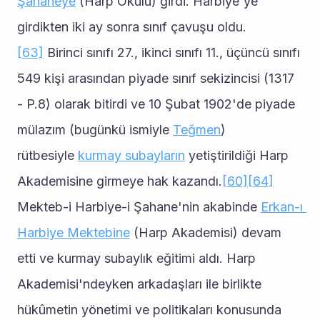
Şahaneye
 (Harp Okulu) girdi. Harbiye'ye 
girdikten iki ay sonra sınıf çavuşu oldu.
[63]
 Birinci sınıfı 27., ikinci sınıfı 11., üçüncü sınıfı 
549 kişi arasından piyade sınıf sekizincisi (1317 
- P.8) olarak bitirdi ve 10 Şubat 1902'de piyade 
mülazım (bugünkü ismiyle 
Teğmen
) 
rütbesiyle 
kurmay subayların
 yetiştirildiği Harp 
Akademisine girmeye hak kazandı.
[60]
[64]
Mekteb-i Harbiye-i Şahane'nin akabinde 
Erkan-ı 
Harbiye Mektebine
 (Harp Akademisi) devam 
etti ve kurmay subaylık eğitimi aldı. Harp 
Akademisi'ndeyken arkadaşları ile birlikte 
hükûmetin yönetimi ve politikaları konusunda 