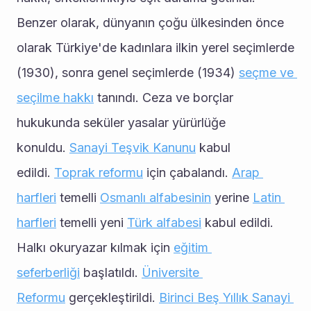
Benzer olarak, dünyanın çoğu ülkesinden önce 
olarak Türkiye'de kadınlara ilkin yerel seçimlerde 
(1930), sonra genel seçimlerde (1934) 
seçme ve 
seçilme hakkı
 tanındı. Ceza ve borçlar 
hukukunda seküler yasalar yürürlüğe 
konuldu. 
Sanayi Teşvik Kanunu
 kabul 
edildi. 
Toprak reformu
 için çabalandı. 
Arap 
harfleri
 temelli 
Osmanlı alfabesinin
 yerine 
Latin 
harfleri
 temelli yeni 
Türk alfabesi
 kabul edildi. 
Halkı okuryazar kılmak için 
eğitim 
seferberliği
 başlatıldı. 
Üniversite 
Reformu
 gerçekleştirildi. 
Birinci Beş Yıllık Sanayi 