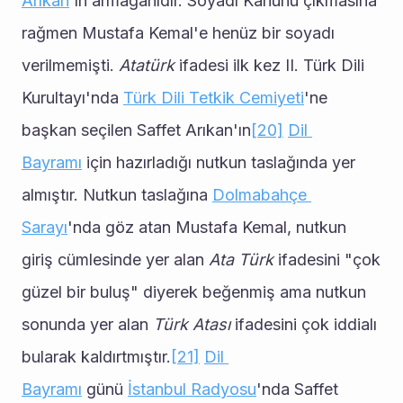
Arıkan
'ın armağanıdır. Soyadı Kanunu çıkmasına 
rağmen Mustafa Kemal'e henüz bir soyadı 
verilmemişti. 
Atatürk
 ifadesi ilk kez II. Türk Dili 
Kurultayı'nda 
Türk Dili Tetkik Cemiyeti
'ne 
başkan seçilen Saffet Arıkan'ın
[20]
Dil 
Bayramı
 için hazırladığı nutkun taslağında yer 
almıştır. Nutkun taslağına 
Dolmabahçe 
Sarayı
'nda göz atan Mustafa Kemal, nutkun 
giriş cümlesinde yer alan 
Ata Türk
 ifadesini "çok 
güzel bir buluş" diyerek beğenmiş ama nutkun 
sonunda yer alan 
Türk Atası
 ifadesini çok iddialı 
bularak kaldırtmıştır.
[21]
Dil 
Bayramı
 günü 
İstanbul Radyosu
'nda Saffet 