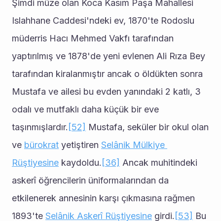
Şimdi müze olan Koca Kasım Paşa Mahallesi 
Islahhane Caddesi'ndeki ev, 1870'te Rodoslu 
müderris Hacı Mehmed Vakfı tarafından 
yaptırılmış ve 1878'de yeni evlenen Ali Rıza Bey 
tarafından kiralanmıştır ancak o öldükten sonra 
Mustafa ve ailesi bu evden yanındaki 2 katlı, 3 
odalı ve mutfaklı daha küçük bir eve 
taşınmışlardır.
[52]
 Mustafa, seküler bir okul olan 
ve 
bürokrat
 yetiştiren 
Selânik Mülkiye 
Rüştiyesine
 kaydoldu.
[36]
 Ancak muhitindeki 
askerî öğrencilerin üniformalarından da 
etkilenerek annesinin karşı çıkmasına rağmen 
1893'te 
Selânik Askerî Rüştiyesine
 girdi.
[53]
 Bu 