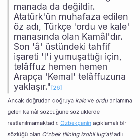
manada da değildir. 
Atatürk'ün muhafaza edilen 
öz adı, Türkçe 'ordu ve kale' 
manasında olan Kamâl'dır. 
Son 'â' üstündeki tahfif 
işareti 'l'i yumuşattığı için, 
telâffuz hemen hemen 
Arapça 'Kemal' telâffuzuna 
yaklaşır."
[26]
Ancak doğrudan doğruya 
kale
 ve 
ordu
 anlamına 
gelen kamâl sözcüğüne sözlüklerde 
rastlanılmamaktadır. 
Özbekçenin
 açıklamalı bir 
sözlüğü olan 
Oʻzbek tilining izohli lugʻati
 adlı 