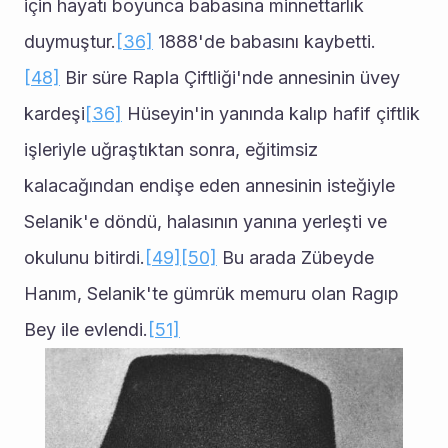
için hayatı boyunca babasına minnettarlık 
duymuştur.
[36]
 1888'de babasını kaybetti.
[48]
 Bir süre Rapla Çiftliği'nde annesinin üvey 
kardeşi
[36]
 Hüseyin'in yanında kalıp hafif çiftlik 
işleriyle uğraştıktan sonra, eğitimsiz 
kalacağından endişe eden annesinin isteğiyle 
Selanik'e döndü, halasının yanına yerleşti ve 
okulunu bitirdi.
[49]
[50]
 Bu arada Zübeyde 
Hanım, Selanik'te gümrük memuru olan Ragıp 
Bey ile evlendi.
[51]