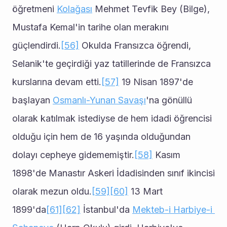
öğretmeni 
Kolağası
 Mehmet Tevfik Bey (Bilge), 
Mustafa Kemal'in tarihe olan merakını 
güçlendirdi.
[56]
 Okulda Fransızca öğrendi, 
Selanik'te geçirdiği yaz tatillerinde de Fransızca 
kurslarına devam etti.
[57]
 19 Nisan 1897'de 
başlayan 
Osmanlı-Yunan Savaşı
'na gönüllü 
olarak katılmak istediyse de hem idadi öğrencisi 
olduğu için hem de 16 yaşında olduğundan 
dolayı cepheye gidememiştir.
[58]
 Kasım 
1898'de Manastır Askeri İdadisinden sınıf ikincisi 
olarak mezun oldu.
[59]
[60]
 13 Mart 
1899'da
[61]
[62]
 İstanbul'da 
Mekteb-i Harbiye-i 