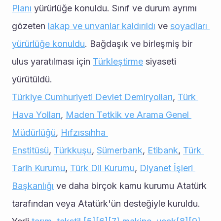
Planı
 yürürlüğe konuldu. Sınıf ve durum ayrımı 
gözeten 
lakap ve unvanlar kaldırıldı
 ve 
soyadları 
yürürlüğe konuldu
. Bağdaşık ve birleşmiş bir 
ulus yaratılması için 
Türkleştirme
 siyaseti 
yürütüldü.
Türkiye Cumhuriyeti Devlet Demiryolları
, 
Türk 
Hava Yolları
, 
Maden Tetkik ve Arama Genel 
Müdürlüğü
, 
Hıfzıssıhha 
Enstitüsü
, 
Türkkuşu
, 
Sümerbank
, 
Etibank
, 
Türk 
Tarih Kurumu
, 
Türk Dil Kurumu
, 
Diyanet İşleri 
Başkanlığı
 ve daha birçok kamu kurumu Atatürk 
tarafından veya Atatürk'ün desteğiyle kuruldu. 