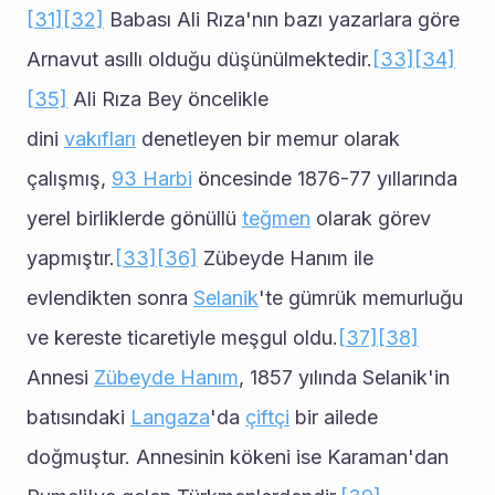
[31]
[32]
 Babası Ali Rıza'nın bazı yazarlara göre 
Arnavut asıllı olduğu düşünülmektedir.
[33]
[34]
[35]
 Ali Rıza Bey öncelikle 
dini 
vakıfları
 denetleyen bir memur olarak 
çalışmış, 
93 Harbi
 öncesinde 1876-77 yıllarında 
yerel birliklerde gönüllü 
teğmen
 olarak görev 
yapmıştır.
[33]
[36]
 Zübeyde Hanım ile 
evlendikten sonra 
Selanik
'te gümrük memurluğu 
ve kereste ticaretiyle meşgul oldu.
[37]
[38]
Annesi 
Zübeyde Hanım
, 1857 yılında Selanik'in 
batısındaki 
Langaza
'da 
çiftçi
 bir ailede 
doğmuştur. Annesinin kökeni ise Karaman'dan 