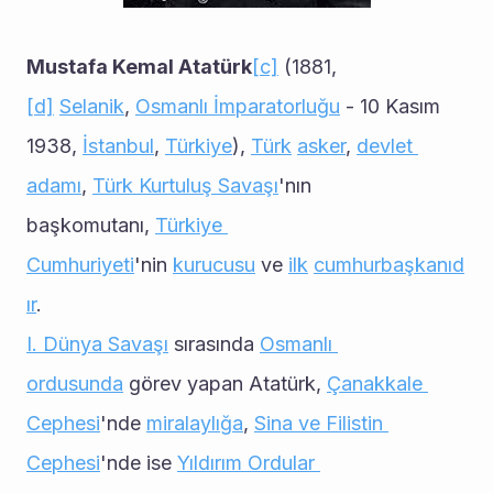
Mustafa Kemal Atatürk
[c]
 (1881,
[d]
Selanik
, 
Osmanlı İmparatorluğu
 - 10 Kasım 
1938, 
İstanbul
, 
Türkiye
), 
Türk
asker
, 
devlet 
adamı
, 
Türk Kurtuluş Savaşı
'nın 
başkomutanı, 
Türkiye 
Cumhuriyeti
'nin 
kurucusu
 ve 
ilk
cumhurbaşkanıd
ır
.
I. Dünya Savaşı
 sırasında 
Osmanlı 
ordusunda
 görev yapan Atatürk, 
Çanakkale 
Cephesi
'nde 
miralaylığa
, 
Sina ve Filistin 
Cephesi
'nde ise 
Yıldırım Ordular 