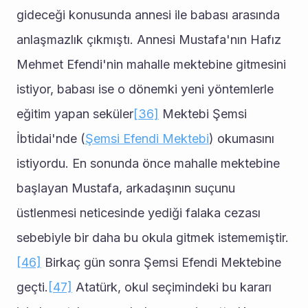
gideceği konusunda annesi ile babası arasında 
anlaşmazlık çıkmıştı. Annesi Mustafa'nın Hafız 
Mehmet Efendi'nin mahalle mektebine gitmesini 
istiyor, babası ise o dönemki yeni yöntemlerle 
eğitim yapan seküler
[36]
 Mektebi Şemsi 
İbtidai'nde (
Şemsi Efendi Mektebi
) okumasını 
istiyordu. En sonunda önce mahalle mektebine 
başlayan Mustafa, arkadaşının suçunu 
üstlenmesi neticesinde yediği falaka cezası 
sebebiyle bir daha bu okula gitmek istememiştir.
[46]
 Birkaç gün sonra Şemsi Efendi Mektebine 
geçti.
[47]
 Atatürk, okul seçimindeki bu kararı 