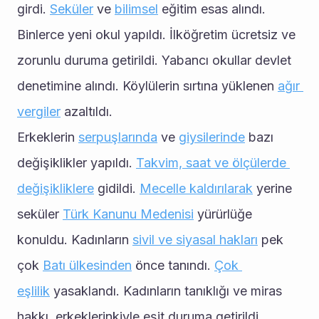
girdi. 
Seküler
 ve 
bilimsel
 eğitim esas alındı. 
Binlerce yeni okul yapıldı. İlköğretim ücretsiz ve 
zorunlu duruma getirildi. Yabancı okullar devlet 
denetimine alındı. Köylülerin sırtına yüklenen 
ağır 
vergiler
 azaltıldı. 
Erkeklerin 
serpuşlarında
 ve 
giysilerinde
 bazı 
değişiklikler yapıldı. 
Takvim, saat ve ölçülerde 
değişikliklere
 gidildi. 
Mecelle kaldırılarak
 yerine 
seküler 
Türk Kanunu Medenisi
 yürürlüğe 
konuldu. Kadınların 
sivil ve siyasal hakları
 pek 
çok 
Batı ülkesinden
 önce tanındı. 
Çok 
eşlilik
 yasaklandı. Kadınların tanıklığı ve miras 
hakkı, erkeklerinkiyle eşit duruma getirildi. 