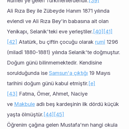
Rumeli'ye gelen Türkmenlerdendir.
[39]
Ali Rıza Bey ile Zübeyde Hanım 1871 yılında 
evlendi ve Ali Rıza Bey'in babasına ait olan 
Yenikapı, Selanik'teki eve yerleştiler.
[40]
[41]
[42]
 Atatürk, bu çiftin çocuğu olarak 
rumî
 1296 
(miladî 1880-1881) yılında Selanik'te doğmuştur. 
Doğum günü bilinmemektedir. Kendisine 
sorulduğunda ise 
Samsun'a çıktığı
 19 Mayıs 
tarihini doğum günü kabul etmiştir.
[e]
[43]
 Fatma, Ömer, Ahmet, Naciye 
ve 
Makbule
 adlı beş kardeşinin ilk dördü küçük 
yaşta ölmüştür.
[44]
[45]
Öğrenim çağına gelen Mustafa'nın hangi okula 