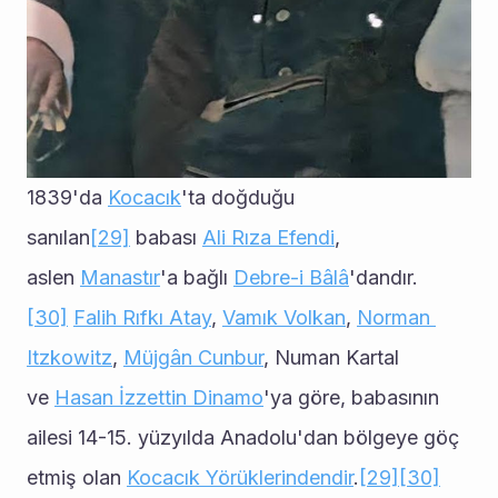
1839'da 
Kocacık
'ta doğduğu 
sanılan
[29]
 babası 
Ali Rıza Efendi
, 
aslen 
Manastır
'a bağlı 
Debre-i Bâlâ
'dandır.
[30]
Falih Rıfkı Atay
, 
Vamık Volkan
, 
Norman 
Itzkowitz
, 
Müjgân Cunbur
, Numan Kartal 
ve 
Hasan İzzettin Dinamo
'ya göre, babasının 
ailesi 14-15. yüzyılda Anadolu'dan bölgeye göç 
etmiş olan 
Kocacık Yörüklerindendir
.
[29]
[30]