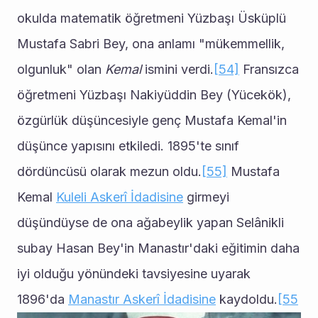
okulda matematik öğretmeni Yüzbaşı Üsküplü 
Mustafa Sabri Bey, ona anlamı "mükemmellik, 
olgunluk" olan 
Kemal
 ismini verdi.
[54]
 Fransızca 
öğretmeni Yüzbaşı Nakiyüddin Bey (Yücekök), 
özgürlük düşüncesiyle genç Mustafa Kemal'in 
düşünce yapısını etkiledi. 1895'te sınıf 
dördüncüsü olarak mezun oldu.
[55]
 Mustafa 
Kemal 
Kuleli Askerî İdadisine
 girmeyi 
düşündüyse de ona ağabeylik yapan Selânikli 
subay Hasan Bey'in Manastır'daki eğitimin daha 
iyi olduğu yönündeki tavsiyesine uyarak 
1896'da 
Manastır Askerî İdadisine
 kaydoldu.
[55