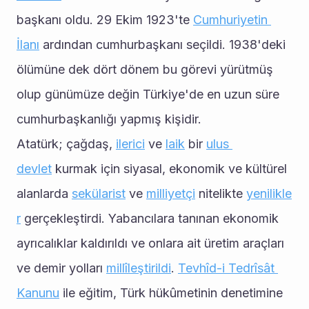
başkanı oldu. 29 Ekim 1923'te 
Cumhuriyetin 
İlanı
 ardından cumhurbaşkanı seçildi. 1938'deki 
ölümüne dek dört dönem bu görevi yürütmüş 
olup günümüze değin Türkiye'de en uzun süre 
cumhurbaşkanlığı yapmış kişidir.
Atatürk; çağdaş, 
ilerici
 ve 
laik
 bir 
ulus 
devlet
 kurmak için siyasal, ekonomik ve kültürel 
alanlarda 
sekülarist
 ve 
milliyetçi
 nitelikte 
yenilikle
r
 gerçekleştirdi. Yabancılara tanınan ekonomik 
ayrıcalıklar kaldırıldı ve onlara ait üretim araçları 
ve demir yolları 
millîleştirildi
. 
Tevhîd-i Tedrîsât 
Kanunu
 ile eğitim, Türk hükûmetinin denetimine 