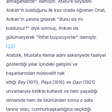
armağanlarıdır" demiştir. 
Atatürk
 soyadını 
Arıkan'ın bulduğunu ilk kez orada öğrenen Onat, 
Arıkan'ın yanına giderek "Bunu siz mi 
buldunuz?" diye sormuş, Arıkan da 
gülümseyerek "İltifat buyuruyorlar" demiştir.
[23]
Atatürk, Mustafa Kemal adını askeriyede faaliyet 
gösterdiği yıllar içindeki gelişimi ve 
başarılarından mütevellit hak 
ettiği 
Bey
 (1911), 
Paşa
 (1916) ve 
Gazi
 (1921) 
unvanlarıyla birlikte kullandı ve hem yaşadığı 
dönemde hem de ölümünden sonra o adla 
tanınır oldu; cumhurbaşkanlığına seçildiği 