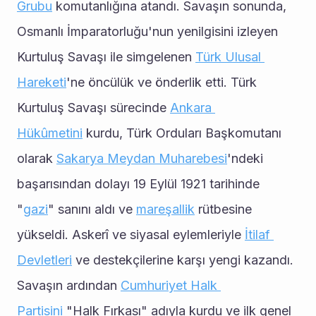
Grubu
 komutanlığına atandı. Savaşın sonunda, 
Osmanlı İmparatorluğu'nun yenilgisini izleyen 
Kurtuluş Savaşı ile simgelenen 
Türk Ulusal 
Hareketi
'ne öncülük ve önderlik etti. Türk 
Kurtuluş Savaşı sürecinde 
Ankara 
Hükûmetini
 kurdu, Türk Orduları Başkomutanı 
olarak 
Sakarya Meydan Muharebesi
'ndeki 
başarısından dolayı 19 Eylül 1921 tarihinde 
"
gazi
" sanını aldı ve 
mareşallik
 rütbesine 
yükseldi. Askerî ve siyasal eylemleriyle 
İtilaf 
Devletleri
 ve destekçilerine karşı yengi kazandı. 
Savaşın ardından 
Cumhuriyet Halk 
Partisini
 "Halk Fırkası" adıyla kurdu ve ilk genel 