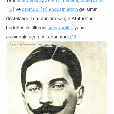
Yerli 
tarım
, 
tekstil
,
[5]
[6]
[7]
makine
, 
uçak
[8]
[9]
[10]
 ve 
otomobil
[11]
endüstrilerinin
 gelişimini 
destekledi. Tüm bunlara karşın Atatürk'ün 
hedefleri ile ülkenin 
sosyopolitik
 yapısı 
arasındaki uçurum kapanmadı.
[12