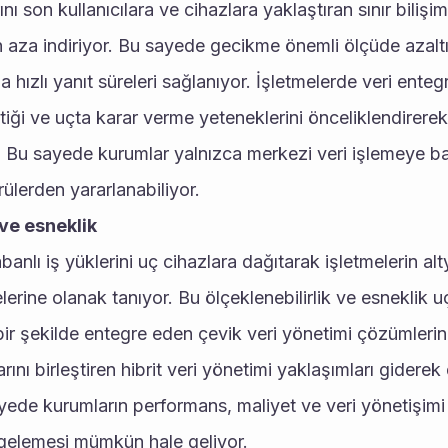
nı son kullanıcılara ve cihazlara yaklaştıran sınır bilişim
aza indiriyor. Bu sayede gecikme önemli ölçüde azaltıla
 hızlı yanıt süreleri sağlanıyor. İşletmelerde veri entegr
tiği ve uçta karar verme yeteneklerini önceliklendirere
. Bu sayede kurumlar yalnızca merkezi veri işlemeye ba
ülerden yararlanabiliyor. 
 ve esneklik 
tabanlı iş yüklerini uç cihazlara dağıtarak işletmelerin alt
erine olanak tanıyor. Bu ölçeklenebilirlik ve esneklik uç
ir şekilde entegre eden çevik veri yönetimi çözümlerini 
ını birleştiren hibrit veri yönetimi yaklaşımları giderek 
yede kurumların performans, maliyet ve veri yönetişimi g
engelemesi mümkün hale geliyor. 