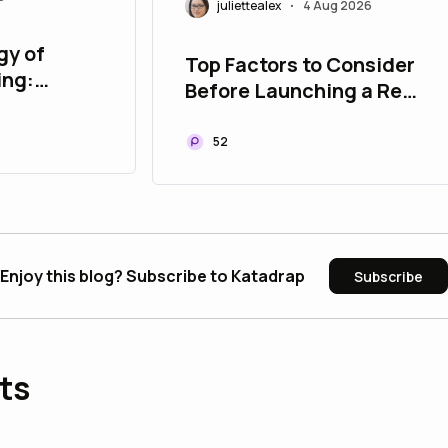
juliettealex
4 Aug 2026
•
gy of
Top Factors to Consider
ing:
Before Launching a Real
r and
Estate Tokenization
Platform
52
Enjoy this blog? Subscribe to Katadrap
Subscribe
ts