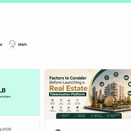
w
Meh
g 2026