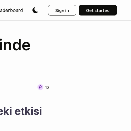
aderboard
Sign in
Get started
minde
13
ki etkisi 