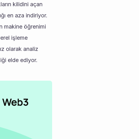
rın kilidini açan 
ı en aza indiriyor. 
in makine öğrenimi 
erel işleme 
z olarak analiz 
ği elde ediyor.
n Web3