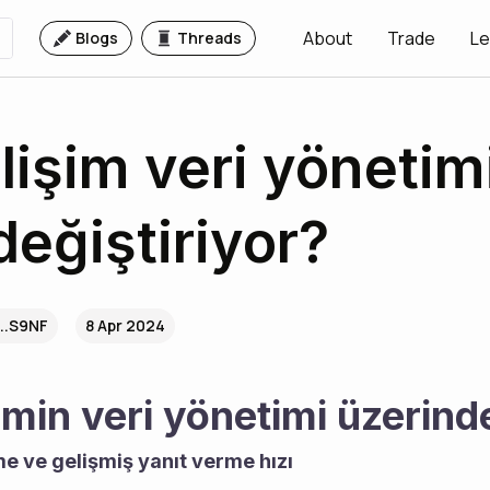
About
Trade
Le
Blogs
Threads
bilişim veri yöneti
değiştiriyor?
..S9NF
8 Apr 2024
şimin veri yönetimi üzerinde
me ve gelişmiş yanıt verme hızı 