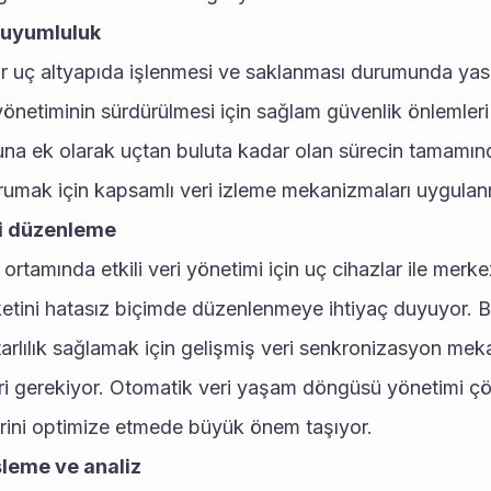
 uyumluluk 
bir uç altyapıda işlenmesi ve saklanması durumunda yasal
önetiminin sürdürülmesi için sağlam güvenlik önlemleri
una ek olarak uçtan buluta kadar olan sürecin tamamınd
 korumak için kapsamlı veri izleme mekanizmaları uygulan
ri düzenleme 
 ortamında etkili veri yönetimi için uç cihazlar ile merke
ketini hatasız biçimde düzenlenmeye ihtiyaç duyuyor. Bu 
tarlılık sağlamak için gelişmiş veri senkronizasyon meka
ri gerekiyor. Otomatik veri yaşam döngüsü yönetimi çöz
erini optimize etmede büyük önem taşıyor. 
şleme ve analiz 