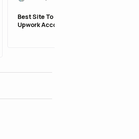
Best Site To Buy Verified
Upwork Accounts in
Smartly