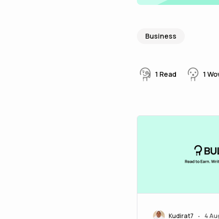
Business
1
Read
1
Wo
Kudirat7
4 Au
•