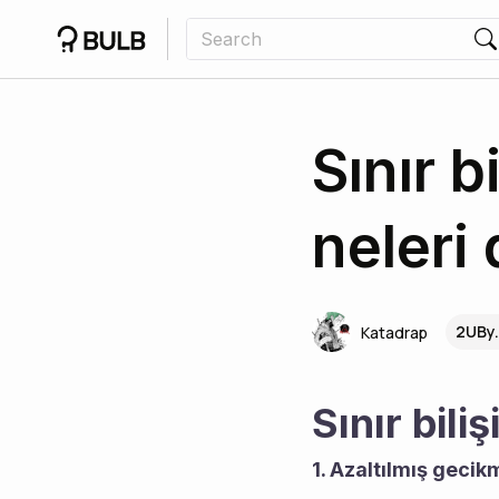
Sınır 
neleri 
2UBy.
Katadrap
Sınır bili
1. Azaltılmış gecik