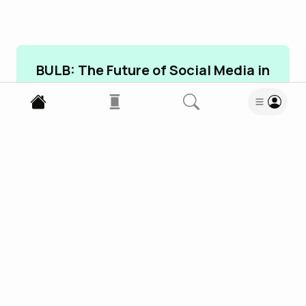
BULB: The Future of Social Media in
Web3
Learn more
Culture
Travel
Read
Wow
Meh