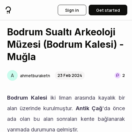
Sign in
Get started
Bodrum Sualtı Arkeoloji
Müzesi (Bodrum Kalesi) -
Muğla
A
23 Feb 2024
2
ahmetburaketn
Bodrum Kalesi
 iki liman arasında kayalık bir 
alan üzerinde kurulmuştur. 
Antik Çağ
'da önce 
ada olan bu alan sonraları kente bağlanarak 
yarımada durumuna gelmiştir.