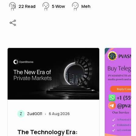
22
Read
5
Wow
Meh
Z
ZudGG11
6 Aug 2026
•
The Technology Era: