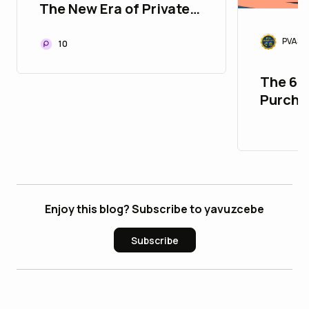
The New Era of Private
Markets
PVASM
10
The 67
Purcha
Accoun
Enjoy this blog? Subscribe to yavuzcebe
Subscribe