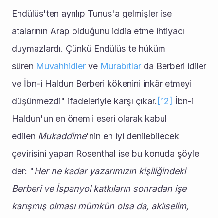
Endülüs'ten ayrılıp Tunus'a gelmişler ise 
atalarının Arap olduğunu iddia etme ihtiyacı 
duymazlardı. Çünkü Endülüs'te hüküm 
süren 
Muvahhidler
 ve 
Murabıtlar
 da Berberi idiler 
ve İbn-i Haldun Berberi kökenini inkâr etmeyi 
düşünmezdi" ifadeleriyle karşı çıkar.
[12]
 İbn-i 
Haldun'un en önemli eseri olarak kabul 
edilen 
Mukaddime
'nin en iyi denilebilecek 
çevirisini yapan Rosenthal ise bu konuda şöyle 
der: "
Her ne kadar yazarımızın kişiliğindeki 
Berberi ve İspanyol katkıların sonradan işe 
karışmış olması mümkün olsa da, aklıselim, 