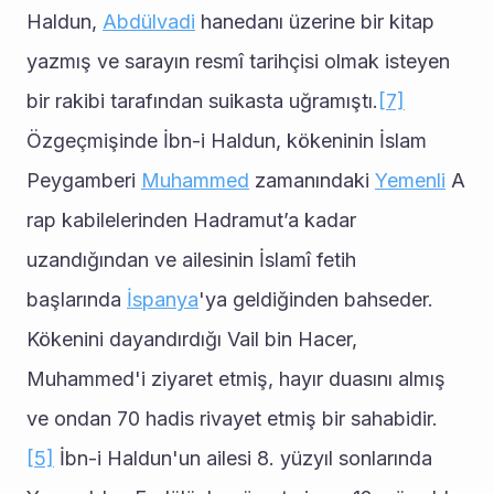
Haldun, 
Abdülvadi
 hanedanı üzerine bir kitap 
yazmış ve sarayın resmî tarihçisi olmak isteyen 
bir rakibi tarafından suikasta uğramıştı.
[7]
Özgeçmişinde İbn-i Haldun, kökeninin İslam 
Peygamberi 
Muhammed
 zamanındaki 
Yemenli
 A
rap kabilelerinden Hadramut’a kadar 
uzandığından ve ailesinin İslamî fetih 
başlarında 
İspanya
'ya geldiğinden bahseder. 
Kökenini dayandırdığı Vail bin Hacer, 
Muhammed'i ziyaret etmiş, hayır duasını almış 
ve ondan 70 hadis rivayet etmiş bir sahabidir.
[5]
 İbn-i Haldun'un ailesi 8. yüzyıl sonlarında 