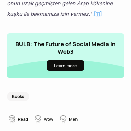
onun uzak geçmişten gelen Arap kökenine 
kuşku ile bakmamıza izin vermez.
".
[11]
BULB: The Future of Social Media in
Web3
Learn more
Books
Read
Wow
Meh