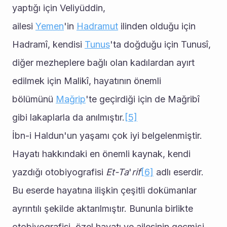
yaptığı için Veliyüddin, 
ailesi 
Yemen
'in 
Hadramut
 ilinden olduğu için 
Hadramî, kendisi 
Tunus
'ta doğduğu için Tunusî, 
diğer mezheplere bağlı olan kadılardan ayırt 
edilmek için Malikî, hayatının önemli 
bölümünü 
Mağrip
'te geçirdiği için de Mağribî 
gibi lakaplarla da anılmıştır.
[5]
İbn-i Haldun'un yaşamı çok iyi belgelenmiştir. 
Hayatı hakkındaki en önemli kaynak, kendi 
yazdığı otobiyografisi 
Et-Ta
'
rif
[6]
 adlı eserdir. 
Bu eserde hayatına ilişkin çeşitli dokümanlar 
ayrıntılı şekilde aktarılmıştır. Bununla birlikte 
otobiyografisi, özel hayatı ve ailesinin geçmişi 