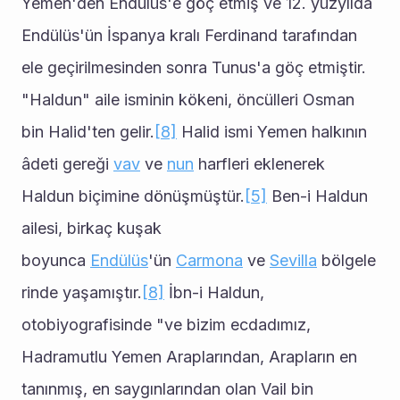
Yemen'den Endülüs'e göç etmiş ve 12. yüzyılda 
Endülüs'ün İspanya kralı Ferdinand tarafından 
ele geçirilmesinden sonra Tunus'a göç etmiştir. 
"Haldun" aile isminin kökeni, öncülleri Osman 
bin Halid'ten gelir.
[8]
 Halid ismi Yemen halkının 
âdeti gereği 
vav
 ve 
nun
 harfleri eklenerek 
Haldun biçimine dönüşmüştür.
[5]
 Ben-i Haldun 
ailesi, birkaç kuşak 
boyunca 
Endülüs
'ün 
Carmona
 ve 
Sevilla
 bölgele
rinde yaşamıştır.
[8]
 İbn-i Haldun, 
otobiyografisinde "ve bizim ecdadımız, 
Hadramutlu Yemen Araplarından, Arapların en 
tanınmış, en saygınlarından olan Vail bin 