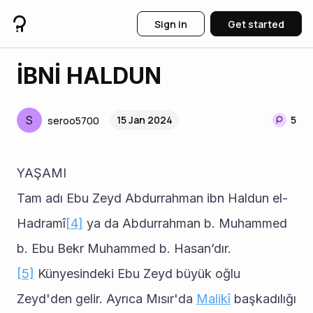
Sign in
Get started
İBNİ HALDUN
S
15 Jan 2024
5
seroo5700
YAŞAMI
Tam adı Ebu Zeyd Abdurrahman ibn Haldun el-
Hadramî
[4]
 ya da Abdurrahman b. Muhammed 
b. Ebu Bekr Muhammed b. Hasan’dır.
[5]
 Künyesindeki Ebu Zeyd büyük oğlu 
Zeyd'den gelir. Ayrıca Mısır'da 
Malikî
 başkadılığı 