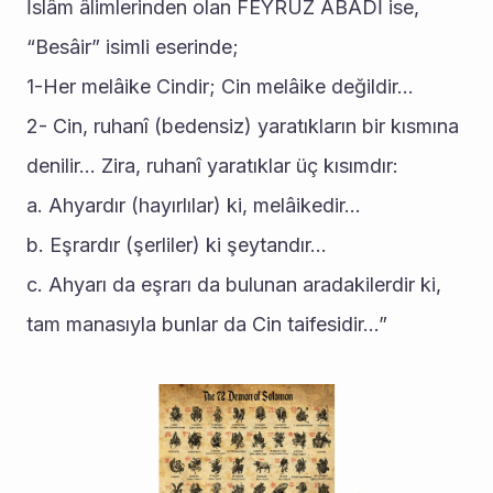
İslâm âlimlerinden olan FEYRUZ ABADİ ise, 
“Besâir” isimli eserinde;
1-Her melâike Cindir; Cin melâike değildir...
2- Cin, ruhanî (bedensiz) yaratıkların bir kısmına 
denilir... Zira, ruhanî yaratıklar üç kısımdır:
a. Ahyardır (hayırlılar) ki, melâikedir...
b. Eşrardır (şerliler) ki şeytandır...
c. Ahyarı da eşrarı da bulunan aradakilerdir ki, 
tam manasıyla bunlar da Cin taifesidir...” 