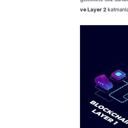
ve Layer 2
 katmanla