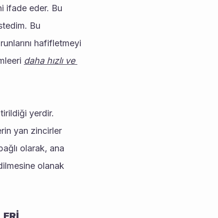
stedim. Bu 
unlarını hafifletmeyi 
mleeri 
daha hızlı ve 
in yan zincirler 
bağlı olarak, ana 
dilmesine olanak 
LERİ