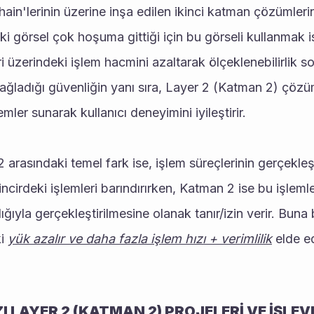
i görsel çok hoşuma gittiği için bu görseli kullanmak i
i üzerindeki işlem hacmini azaltarak ölçeklenebilirlik sor
sağladığı güvenliğin yanı sıra, Layer 2 (Katman 2) çözü
lemler sunarak kullanıcı deneyimini iyileştirir. 
cirdeki işlemleri barındırırken, Katman 2 ise bu işlemler
ığıyla gerçekleştirilmesine olanak tanır/izin verir. Buna 
i 
yük azalır ve daha fazla işlem hızı + verimlilik
 elde e
I LAYER 2 (KATMAN 2) PROJELERİ VE İŞLEV