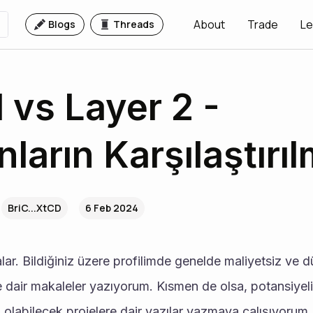
About
Trade
Le
Blogs
Threads
1 vs Layer 2 -
ların Karşılaştırıl
BriC...XtCD
6 Feb 2024
ne dair makaleler yazıyorum. Kısmen de olsa, potansiyeli
 olabilecek projelere dair yazılar yazmaya çalışıyorum.