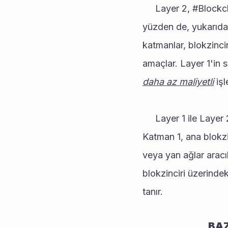
     Layer 2, #Blockchain'lerinin üzerine inşa edilen ikinci katman çözümlerini ifade eder. Bu 
yüzden de, yukarıdak
katmanlar, blokzincir
amaçlar. Layer 1'in 
daha az maliyetli
 iş
     Layer 1 ile Layer 2 arasındaki temel fark ise, işlem süreçlerinin gerçekleştirildiği yerdir. 
Katman 1, ana blokzin
veya yan ağlar aracıl
blokzinciri üzerindek
tanır.
BAZ