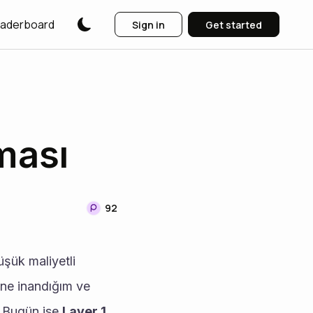
aderboard
Sign in
Get started
ması
92
     Herkese merhabalar. Bildiğiniz üzere profilimde genelde maliyetsiz ve düşük maliyetli 
ne inandığım ve 
 Bugün ise 
Layer 1 