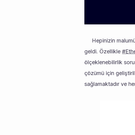
     Hepinizin malumü Kripto piyasası, son yıllarda hızla büyüyen ve evrim geçiren bir alan haline 
geldi. Özellikle 
#Eth
ölçeklenebilirlik sor
çözümü için geliştiri
sağlamaktadır ve he