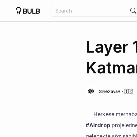
Layer 
Katman
SineXavaR - 🇹🇷
#Airdrop
 projeleri
gelecekte söz sahibi