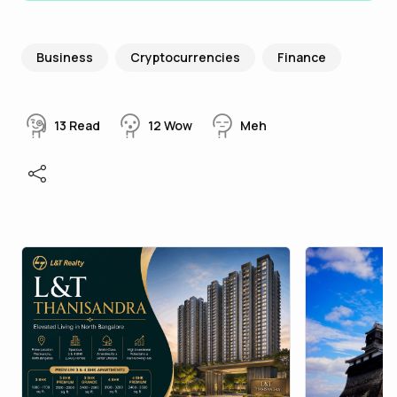
Business
Cryptocurrencies
Finance
13
Read
12
Wow
Meh