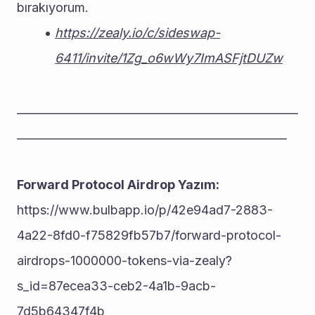
bırakıyorum.
https://zealy.io/c/sideswap-
6411/invite/1Zg_o6wWy7ImASFjtDUZw
__________________________________________________
________________________________________________
Forward Protocol Airdrop Yazım:
https://www.bulbapp.io/p/42e94ad7-2883-
4a22-8fd0-f75829fb57b7/forward-protocol-
airdrops-1000000-tokens-via-zealy?
s_id=87ecea33-ceb2-4a1b-9acb-
7d5b64347f4b