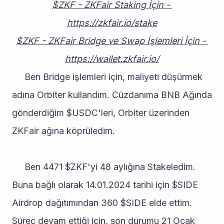
$ZKF - ZKFair Staking İçin - 
https://zkfair.io/stake
$ZKF - ZKFair Bridge ve Swap İşlemleri İçin - 
https://wallet.zkfair.io/
     Ben Bridge işlemleri için, maliyeti düşürmek 
adına Orbiter kullandım. Cüzdanıma BNB Ağında 
gönderdiğim $USDC'leri, Orbiter üzerinden 
ZKFair ağına köprüledim.
     Ben 4471 $ZKF'yi 48 aylığına Stakeledim. 
Buna bağlı olarak 14.01.2024 tarihi için $SIDE 
Airdrop dağıtımından 360 $SIDE elde ettim. 
Süreç devam ettiği için, son durumu 21 Ocak 