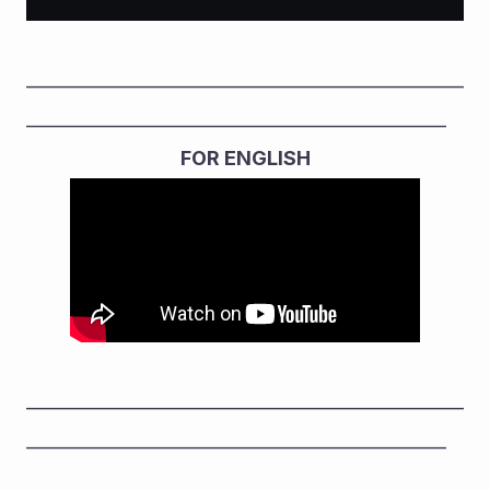
__________________________________________________
________________________________________________
FOR ENGLISH
__________________________________________________
________________________________________________