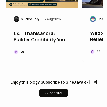
Shoza
sulabhdubey
7 Aug 2026
•
Web3 f
L&T Thanisandra:
Relief:
Builder Credibility You
Kumamo
Can Count On
Recove
44
49
Enjoy this blog? Subscribe to SineXavaR - 🇹🇷
Subscribe