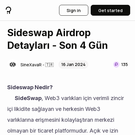
Sign in
Get started
Sideswap Airdrop
Detayları - Son 4 Gün
16 Jan 2024
135
SineXavaR - 🇹🇷
Sideswap Nedir?
SideSwap
, Web3 varlıkları için verimli zincir 
içi likidite sağlayan ve herkesin Web3 
varlıklarına erişmesini kolaylaştıran merkezi 
olmayan bir ticaret platformudur. Açık ve izin 