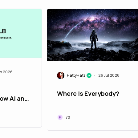
un 2026
HattyHats
26 Jul 2026
•
Where Is Everybody?
ow AI and
ology Are
 Patient
79