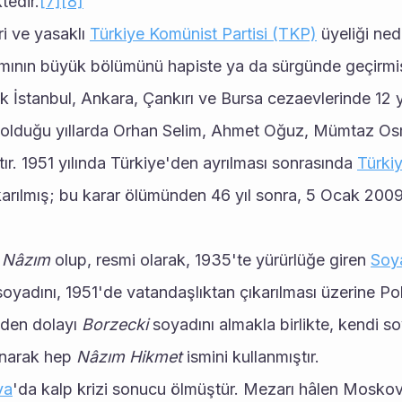
tedir.
[7]
[8]
 ve yasaklı 
Türkiye Komünist Partisi (TKP)
 üyeliği ned
mının büyük bölümünü hapiste ya da sürgünde geçirmiş; 
 İstanbul, Ankara, Çankırı ve Bursa cezaevlerinde 12 yıl
ı olduğu yıllarda Orhan Selim, Ahmet Oğuz, Mümtaz Os
tır. 1951 yılında Türkiye'den ayrılması sonrasında 
Türkiy
karılmış; bu karar ölümünden 46 yıl sonra, 5 Ocak 2009 t
 Nâzım
 olup, resmi olarak, 1935'te yürürlüğe giren 
Soya
soyadını, 1951'de vatandaşlıktan çıkarılması üzerine Po
den dolayı 
Borzecki
 soyadını almakla birlikte, kendi so
anarak hep 
Nâzım Hikmet
 ismini kullanmıştır.
va
'da kalp krizi sonucu ölmüştür. Mezarı hâlen Moskov