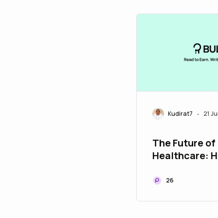
Kudirat7
21 J
•
The Future of
Healthcare: H
Digital Techn
Transforming
26
Care