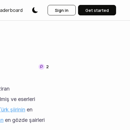
aderboard
Sign in
Get started
2
iran 
lmiş ve eserleri 
Türk şiirinin
 en 
ın
 en gözde şairleri 