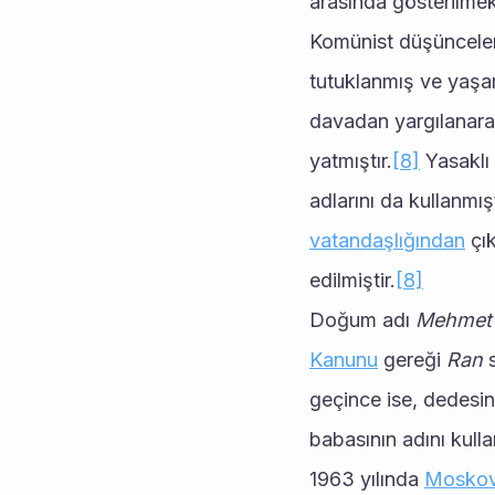
arasında gösterilmek
Komünist düşünceleri
tutuklanmış ve yaşa
davadan yargılanarak
yatmıştır.
[8]
 Yasakl
adlarını da kullanmış
vatandaşlığından
 çı
edilmiştir.
[8]
Doğum adı 
Mehmet
Kanunu
 gereği 
Ran
 
geçince ise, dedesin
babasının adını kull
1963 yılında 
Mosko