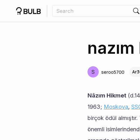
nazım 
S
Ar3
seroo5700
Nâzım Hikmet
 (d.1
1963; 
Moskova
, 
SS
birçok ödül almıştır.
önemli isimlerindendi