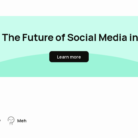
 The Future of Social Media i
Learn more
w
Meh