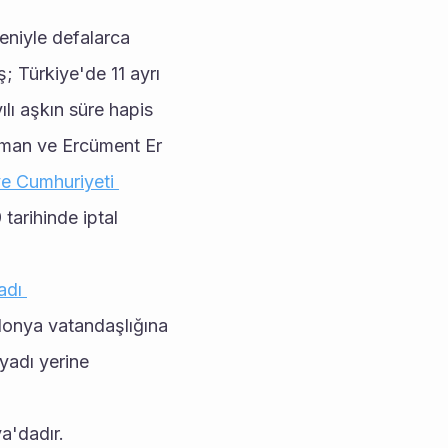
eniyle defalarca 
Türkiye'de 11 ayrı 
ı aşkın süre hapis 
man ve Ercüment Er 
e Cumhuriyeti 
arihinde iptal 
dı 
lonya vatandaşlığına 
yadı yerine 
a'dadır.