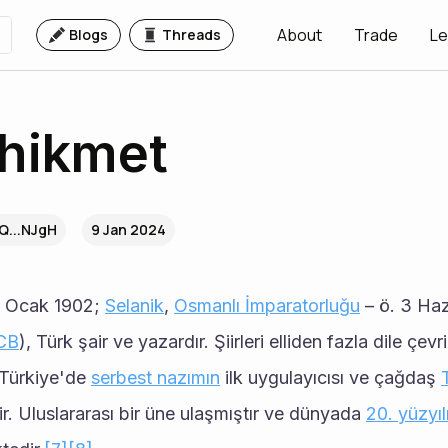
About
Trade
Le
Blogs
Threads
hikmet
Q...NJgH
9 Jan 2024
4 Ocak 1902; 
Selanik
, 
Osmanlı İmparatorluğu
 – ö. 3 Haz
CB
), Türk şair ve yazardır. Şiirleri elliden fazla dile çevri
 Türkiye'de 
serbest nazımın
 ilk uygulayıcısı ve çağdaş 
r. Uluslararası bir üne ulaşmıştır ve dünyada 
20. yüzyıl