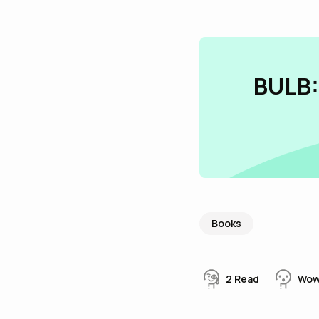
BULB:
Books
2
Read
Wo