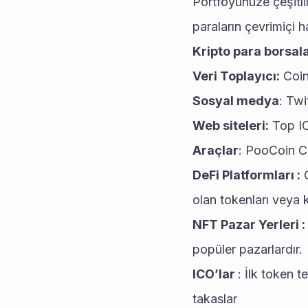
Portföyünüze çeşitlili
paraların çevrimiçi h
Kripto para borsala
Veri Toplayıcı:
 Coi
Sosyal medya
: Twi
Web siteleri:
 Top I
Araçlar
: PooCoin C
DeFi Platformları :
 
olan tokenları veya kr
NFT Pazar Yerleri :
popüler pazarlardır.
ICO’lar 
: İlk token t
takaslar