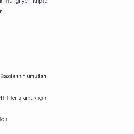
ir. Hangi yeni kripto 
r:
azılarının umutları 
FT’ler aramak için 
dir.