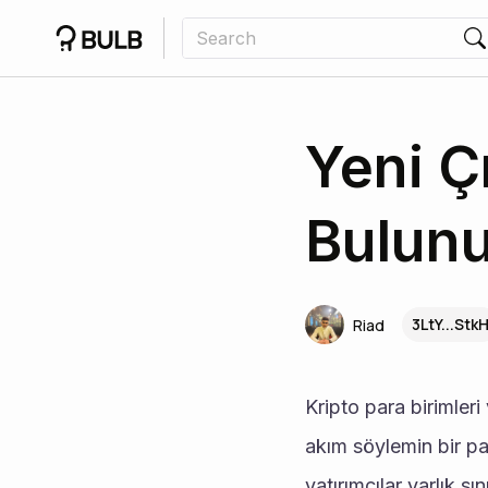
Yeni Ç
Bulunu
3LtY...Stk
Riad
Kripto para birimleri
akım söylemin bir par
yatırımcılar varlık sı