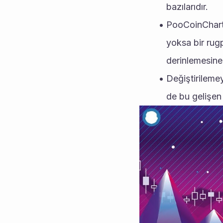
bazılarıdır.
PooCoinCharts 
yoksa bir rug
derinlemesine
Değiştirilemeye
de bu gelişen