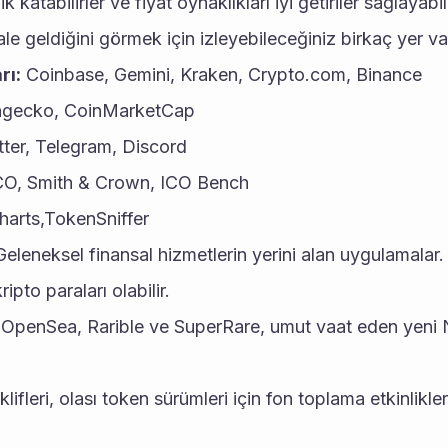
k katabilirler ve fiyat oynaklıkları iyi getiriler sağlayabil
ale geldiğini görmek için izleyebileceğiniz birkaç yer va
rı:
 Coinbase, Gemini, Kraken, Crypto.com, Binance
ngecko, CoinMarketCap
tter, Telegram, Discord
CO, Smith & Crown, ICO Bench
harts,TokenSniffer
Geleneksel finansal hizmetlerin yerini alan uygulamalar. B
ipto paraları olabilir.
 OpenSea, Rarible ve SuperRare, umut vaat eden yeni N
eklifleri, olası token sürümleri için fon toplama etkinlikleri