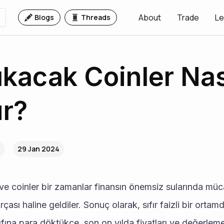
About
Trade
Le
Blogs
Threads
ıkacak Coinler Nas
r?
H
29 Jan 2024
 ve coinler bir zamanlar finansın önemsiz sularında müca
çası haline geldiler. Sonuç olarak, sıfır faizli bir ort
nıfına para döktükçe, son on yılda fiyatları ve değerlemel