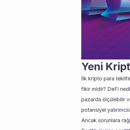
Yeni Krip
İlk kripto para tekli
fikir midir? DeFi ned
pazarda ölçülebilir v
potansiyel yatırımcıla
Ancak sorunlara rağme