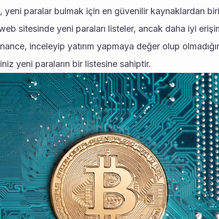
, yeni paralar bulmak için en güvenilir kaynaklardan birid
eb sitesinde yeni paraları listeler, ancak daha iyi erişim
Binance, inceleyip yatırım yapmaya değer olup olmadığın
niz yeni paraların bir listesine sahiptir. 