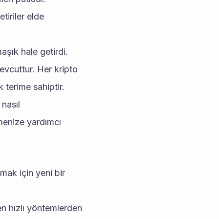
riler elde 
aşık hale getirdi. 
vcuttur. Her kripto 
 terime sahiptir.
nasıl 
menize yardımcı 
ak için yeni bir 
en hızlı yöntemlerden 