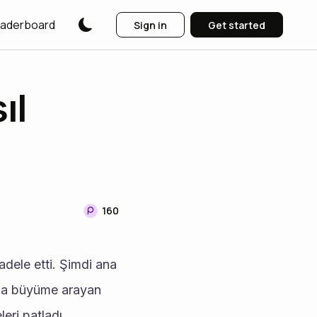
aderboard
Sign in
Get started
ıl
160
dele etti. Şimdi ana 
amda büyüme arayan 
eri patladı. 