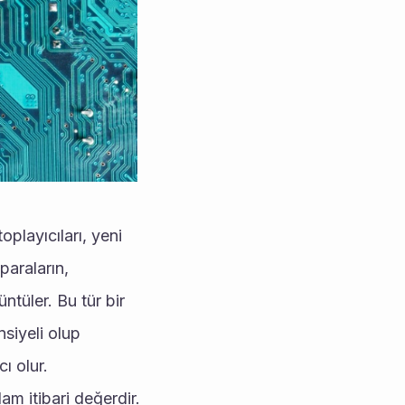
oplayıcıları, yeni 
araların, 
ntüler. Bu tür bir 
iyeli olup 
ı olur. 
am itibari değerdir.