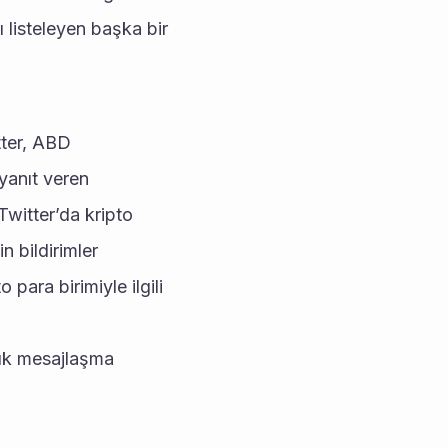
listeleyen başka bir 
tter, ABD 
yanıt veren 
witter’da kripto 
n bildirimler 
para birimiyle ilgili 
ık mesajlaşma 