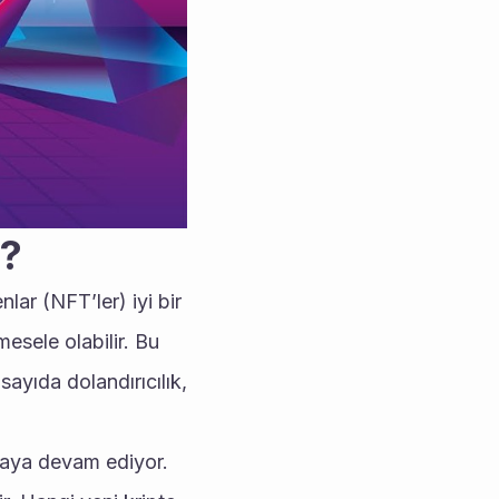
r?
lar (NFT’ler) iyi bir 
esele olabilir. Bu 
ayıda dolandırıcılık, 
lmaya devam ediyor. 