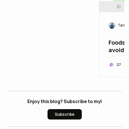
Tariq
Foods 
27
Enjoy this blog? Subscribe to myl
Subscribe