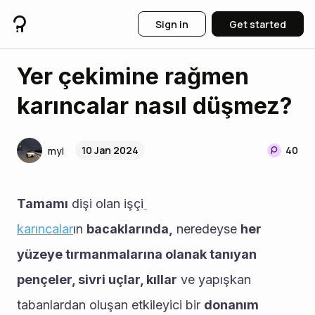
Sign in
Get started
Yer çekimine rağmen
karıncalar nasıl düşmez?
10 Jan 2024
40
myl
Tamamı
 dişi olan işçi
karıncalar
ın 
bacaklarında,
 neredeyse 
her 
yüzeye tırmanmalarına olanak tanıyan 
pençeler, sivri uçlar, kıllar
 ve yapışkan 
tabanlardan oluşan etkileyici bir 
donanım 