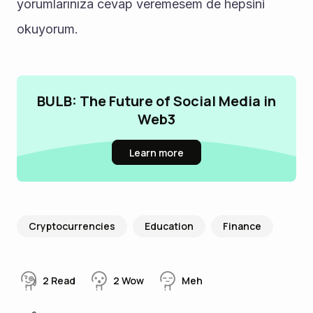
yorumlarınıza cevap veremesem de hepsini 
okuyorum.
BULB: The Future of Social Media in
Web3
Learn more
Cryptocurrencies
Education
Finance
2
Read
2
Wow
Meh