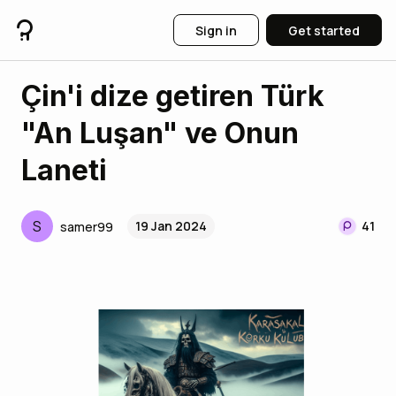
Sign in
Get started
Çin'i dize getiren Türk
"An Luşan" ve Onun
Laneti
S
19 Jan 2024
41
samer99