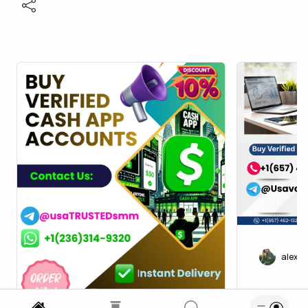
alexj
Buy , Ve