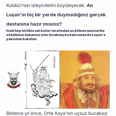
Kulübü'nün izleyicilerini büyüleyecek. 
An 
Luşan'ın hiç bir yerde duymadığınız gerçek 
destanına hazır mısınız?
Hadi hep birlikte adı bizler tarafından az bilinen ama tarihe 
sökülmesi imkansız izler bırakmış bu kahraman An Luşan'a 
yakından bakalım.
Binlerce yıl önce, Orta Asya'nın uçsuz bucaksız 