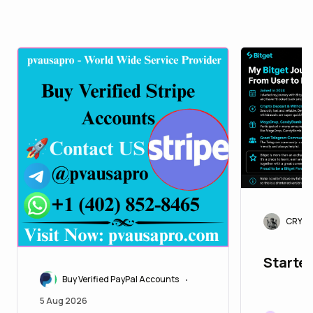
CRYPT
Started
Buy Verified PayPal Accounts
•
5 Aug 2026