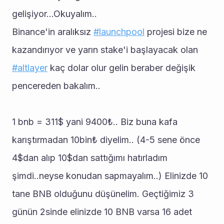
gelişiyor...Okuyalım..
Binance'in aralıksız 
#launchpool
 projesi bize ne 
kazandırıyor ve yarın stake'i başlayacak olan 
#altlayer
 kaç dolar olur gelin beraber değişik 
pencereden bakalım..
1 bnb = 311$ yani 9400₺.. Biz buna kafa 
karıştırmadan 10bin₺ diyelim.. (4-5 sene önce 
4$dan alıp 10$dan sattığımı hatırladım 
şimdi..neyse konudan sapmayalım..) Elinizde 10 
tane BNB olduğunu düşünelim. Geçtiğimiz 3 
günün 2sinde elinizde 10 BNB varsa 16 adet 