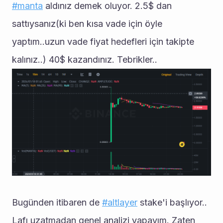
#manta
 aldınız demek oluyor. 2.5$ dan 
sattıysanız(ki ben kısa vade için öyle 
yaptım..uzun vade fiyat hedefleri için takipte 
kalınız..) 40$ kazandınız. Tebrikler..
Bugünden itibaren de 
#altlayer
 stake'i başlıyor.. 
Lafı uzatmadan genel analizi yapayım. Zaten 