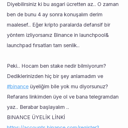
Diyebilirsiniz ki bu asgari ücretten az.. O zaman 
ben de bunu 4 ay sonra konuşalım derim 
maalesef.. Eğer kripto paralarda defansif bir 
yöntem izliyorsanız Binance in launchpool& 
launchpad fırsatları tam senlik..
Peki.. Hocam ben stake nedir bilmiyorum? 
Dediklerinizden hiç bir şey anlamadım ve 
#binance
 üyeliğim bile yok mu diyorsunuz? 
Refarans linkimden üye ol ve bana telegramdan 
yaz.. Berabar başlayalım ..
BINANCE ÜYELİK LİNKİ
https://accounts.binance.com/register?