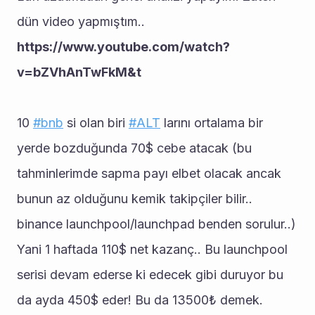
dün video yapmıştım.. 
https://www.youtube.com/watch?
v=bZVhAnTwFkM&t
10 
#bnb
 si olan biri 
#ALT
 larını ortalama bir 
yerde bozduğunda 70$ cebe atacak (bu 
tahminlerimde sapma payı elbet olacak ancak 
bunun az olduğunu kemik takipçiler bilir.. 
binance launchpool/launchpad benden sorulur..) 
Yani 1 haftada 110$ net kazanç.. Bu launchpool 
serisi devam ederse ki edecek gibi duruyor bu 
da ayda 450$ eder! Bu da 13500₺ demek. 