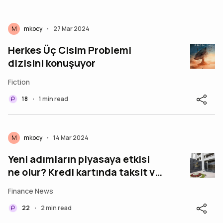
M
mkocy
27 Mar 2024
•
Herkes Üç Cisim Problemi
dizisini konuşuyor
Fiction
18
1 min read
•
M
mkocy
14 Mar 2024
•
Yeni adımların piyasaya etkisi
ne olur? Kredi kartında taksit ve
vade sayısı düşürüldü
Finance News
22
2 min read
•