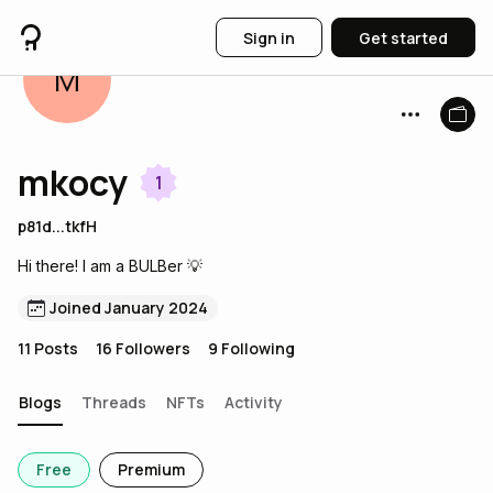
Sign in
Get started
M
mkocy
1
p81d...tkfH
Hi there! I am a BULBer 💡
Joined January 2024
11
Posts
16
Followers
9
Following
Blogs
Threads
NFTs
Activity
Free
Premium