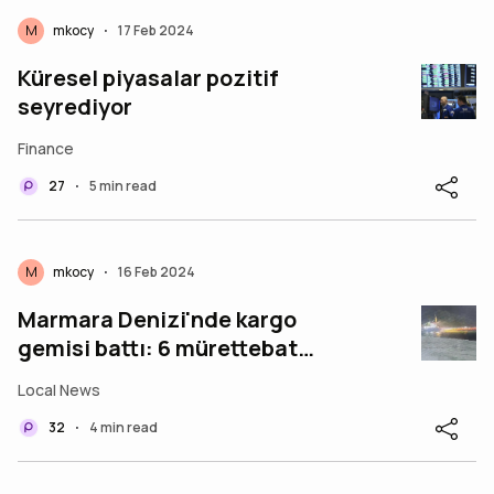
M
mkocy
17 Feb 2024
•
Küresel piyasalar pozitif
seyrediyor
Finance
27
5 min read
•
M
mkocy
16 Feb 2024
•
Marmara Denizi'nde kargo
gemisi battı: 6 mürettebat
aranıyor (Batık geminin yeri
Local News
tespit edildi)
32
4 min read
•