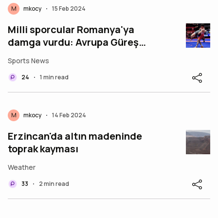
M
mkocy
15 Feb 2024
•
Milli sporcular Romanya'ya
damga vurdu: Avrupa Güreş
Şampiyonası'nda 2 altın
Sports News
madalya!
24
1 min read
•
M
mkocy
14 Feb 2024
•
Erzincan'da altın madeninde
toprak kayması
Weather
33
2 min read
•