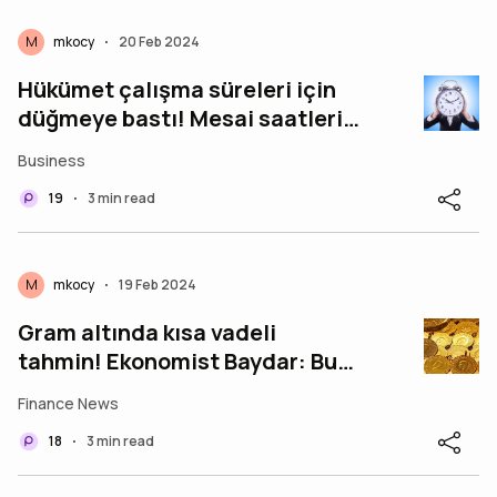
M
mkocy
20 Feb 2024
•
Hükümet çalışma süreleri için
düğmeye bastı! Mesai saatleri
kısalıyor
Business
19
3 min read
•
M
mkocy
19 Feb 2024
•
Gram altında kısa vadeli
tahmin! Ekonomist Baydar: Bu
seviyenin görülme ihtimali
Finance News
yüksek
18
3 min read
•