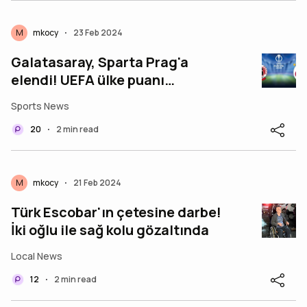
M
mkocy
23 Feb 2024
•
Galatasaray, Sparta Prag'a
elendi! UEFA ülke puanı
sıralaması güncellendi
Sports News
20
2 min read
•
M
mkocy
21 Feb 2024
•
Türk Escobar'ın çetesine darbe!
İki oğlu ile sağ kolu gözaltında
Local News
12
2 min read
•