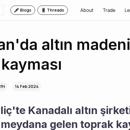
About
Trade
Le
Blogs
Threads
an'da altın maden
 kayması
kfH
14 Feb 2024
liç'te Kanadalı altın şirketi
meydana gelen toprak ka