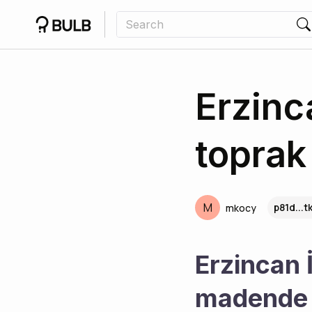
Erzinc
toprak
M
p81d...t
mkocy
Erzincan İ
madende 