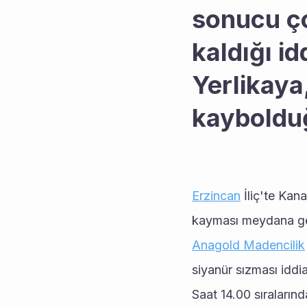
sonucu ço
kaldığı idd
Yerlikaya,
kayboldu
Erzincan
 İliç'te Kana
kayması meydana ge
Anagold Madencilik
siyanür sızması iddi
Saat 14.00 sıralarınd