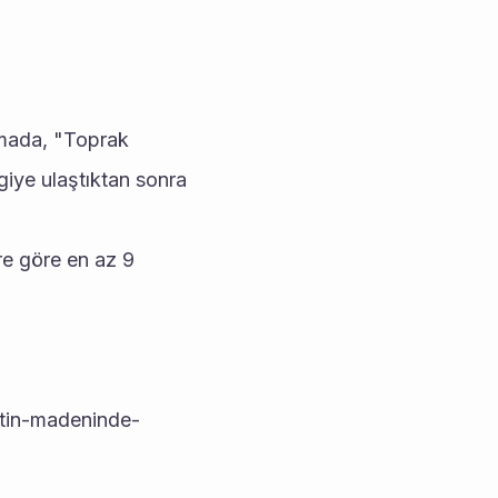
mada, "Toprak 
lgiye ulaştıktan sonra 
re göre en az 9 
ltin-madeninde-