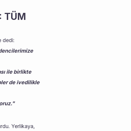
 TÜM 
 dedi:
encilerimize 
ile birlikte 
r de ivedilikle 
oruz."
rdu. Yerlikaya, 