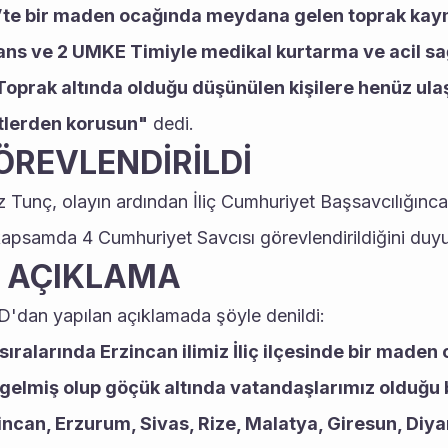
ç’te bir maden ocağında meydana gelen toprak kaym
ns ve 2 UMKE Timiyle medikal kurtarma ve acil sağl
oprak altında olduğu düşünülen kişilere henüz ulaş
tlerden korusun"
 dedi.
ÖREVLENDİRİLDİ
 Tunç, olayın ardından İliç Cumhuriyet Başsavcılığınca
 kapsamda 4 Cumhuriyet Savcısı görevlendirildiğini duy
 AÇIKLAMA
D'dan yapılan açıklamada şöyle denildi:
ıralarında Erzincan ilimiz İliç ilçesinde bir maden
lmiş olup göçük altında vatandaşlarımız olduğu bil
ncan, Erzurum, Sivas, Rize, Malatya, Giresun, Diyar