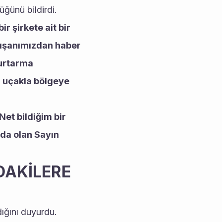
ğünü bildirdi. 
ir şirkete ait bir 
ışanımızdan haber 
urtarma 
 uçakla bölgeye 
Net bildiğim bir 
da olan Sayın 
AKİLERE 
ığını duyurdu. 