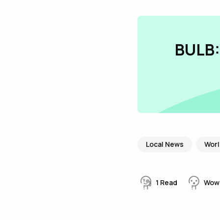
BULB:
Local News
Wor
1
Read
Wow