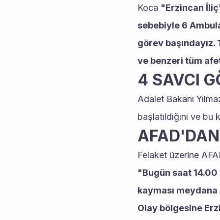
Koca 
"Erzincan İli
sebebiyle 6 Ambula
görev başındayız. T
ve benzeri tüm afe
4 SAVCI G
Adalet Bakanı Yılmaz
başlatıldığını ve bu
AFAD'DAN
Felaket üzerine AFA
"Bugün saat 14.00 s
kayması meydana ge
Olay bölgesine Erzi