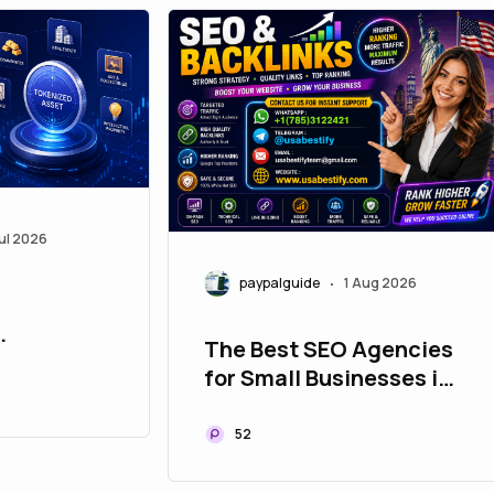
ul 2026
paypalguide
1 Aug 2026
•
The Best SEO Agencies
 Company:
for Small Businesses in
 Real-
Worldwide
Into
52
tun