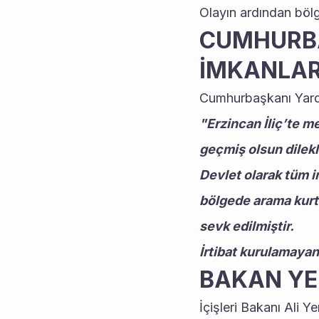
Olayın ardından bölg
CUMHURBA
İMKANLAR
Cumhurbaşkanı Yardı
"Erzincan İliç’te 
geçmiş olsun dilekl
Devlet olarak tüm i
bölgede arama kurta
sevk edilmiştir. 
İrtibat kurulamayan
BAKAN YER
İçişleri Bakanı Ali Y