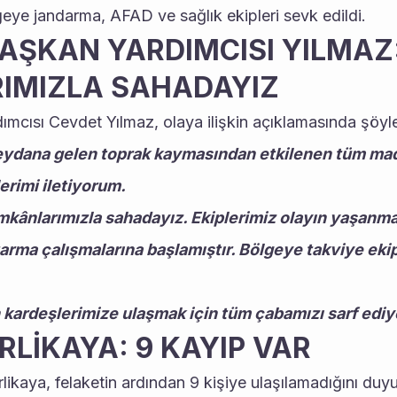
eye jandarma, AFAD ve sağlık ekipleri sevk edildi.
ŞKAN YARDIMCISI YILMAZ:
IMIZLA SAHADAYIZ
mcısı Cevdet Yılmaz, olaya ilişkin açıklamasında şöyle
meydana gelen toprak kaymasından etkilenen tüm mad
erimi iletiyorum. 
mkânlarımızla sahadayız. Ekiplerimiz olayın yaşanması 
rma çalışmalarına başlamıştır. Bölgeye takviye ekiple
 kardeşlerimize ulaşmak için tüm çabamızı sarf ediy
LİKAYA: 9 KAYIP VAR 
erlikaya, felaketin ardından 9 kişiye ulaşılamadığını duyu