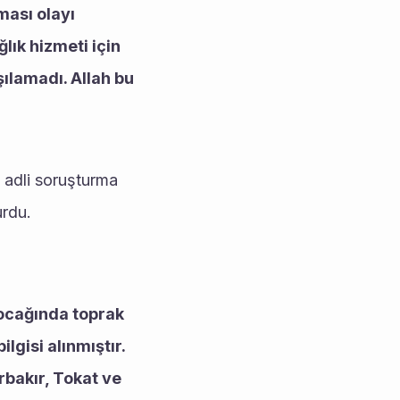
ası olayı 
ık hizmeti için 
ılamadı. Allah bu 
 adli soruşturma 
urdu.
 ocağında toprak 
gisi alınmıştır.
bakır, Tokat ve 