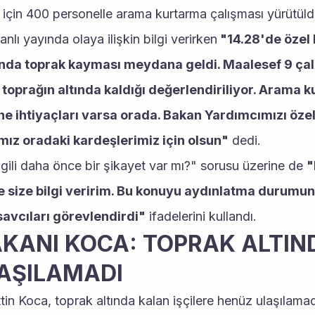
k için 400 personelle arama kurtarma çalışması yürütüldü
canlı yayında olaya ilişkin bilgi verirken
 "14.28'de özel b
nda toprak kayması meydana geldi. Maalesef 9 çal
 toprağın altında kaldığı değerlendiriliyor. Arama k
ne ihtiyaçları varsa orada. Bakan Yardımcımızı özel
mız oradaki kardeşlerimiz için olsun"
 dedi. 
lgili daha önce bir şikayet var mı?" sorusu üzerine de 
"
e size bilgi veririm. Bu konuyu aydınlatma durumun
savcıları görevlendirdi"
 ifadelerini kullandı. 
KANI KOCA: TOPRAK ALTIND
AŞILAMADI
tin Koca, toprak altında kalan işçilere henüz ulaşılamad