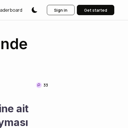
aderboard
Sign in
Get started
inde
33
ne ait 
yması 