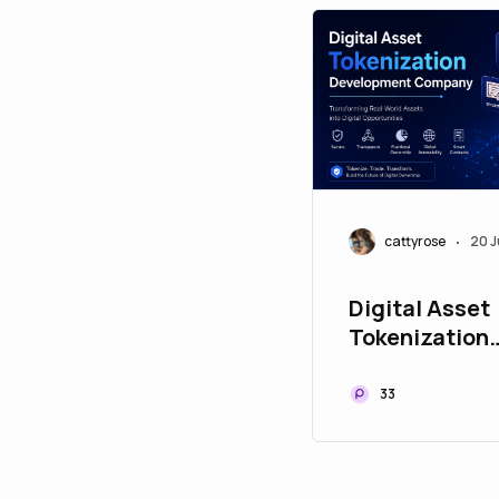
cattyrose
20 J
•
Digital Asset
Tokenization
Development
Transforming
33
World Assets 
Digital Oppor