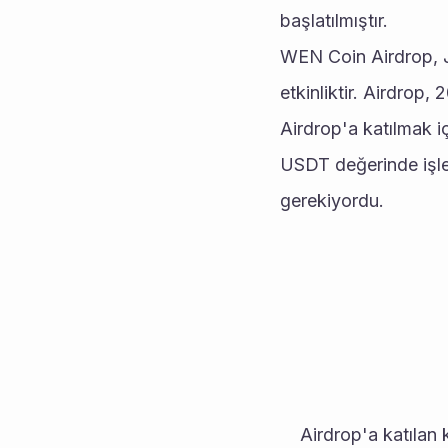
başlatılmıştır.
WEN Coin Airdrop, J
etkinliktir. Airdrop,
Airdrop'a katılmak iç
USDT değerinde işlem
gerekiyordu.
	Airdrop'a katılan kullanıcılar, cüzdanlarına eşit miktarda WEN Coin aldı. Örneğin, bir kullanıcı 