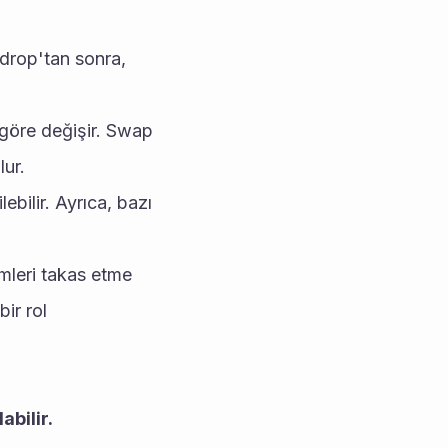
drop'tan sonra, 
göre değişir. Swap 
lur.
bilir. Ayrıca, bazı 
imleri takas etme 
r rol 
abilir.