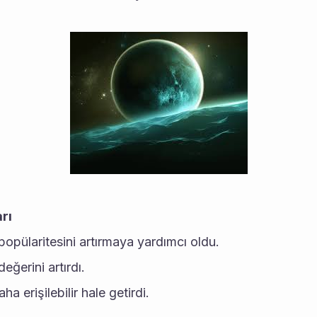
rı
opülaritesini artırmaya yardımcı oldu.
ğerini artırdı.
a erişilebilir hale getirdi.