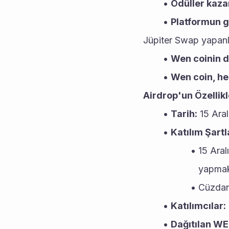
Ödüller kazan
Platformun go
Jüpiter Swap yapanla
Wen coinin de
Wen coin, hen
Airdrop'un Özellikl
Tarih:
 15 Ara
Katılım Şartl
15 Aral
yapma
Cüzdan
Katılımcılar:
Dağıtılan WE