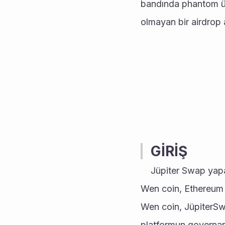
bandında phantom üz
olmayan bir airdrop
GİRİŞ
	Jüpiter Swap yapanlara dağıtılan wen coin, JüpiterSwap projesinin yerel kripto para birimidir. 
Wen coin, Ethereum 
Wen coin, JüpiterSw
platformun governance