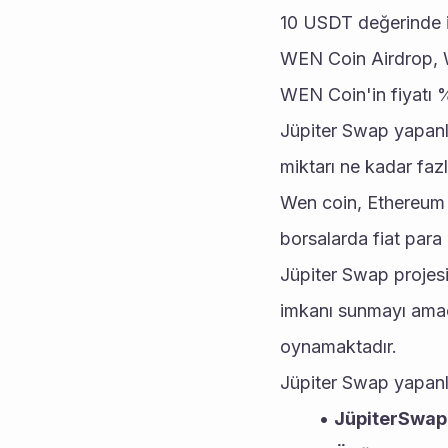
10 USDT değerinde i
WEN Coin Airdrop, WE
WEN Coin'in fiyatı %
Jüpiter Swap yapanla
miktarı ne kadar faz
Wen coin, Ethereum bl
borsalarda fiat para 
Jüpiter Swap projesi,
imkanı sunmayı amaçl
oynamaktadır.
Jüpiter Swap yapanla
JüpiterSwap 