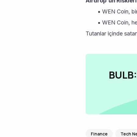
Airdrop'un Riskleri
WEN Coin, bir
WEN Coin, henü
Tutanlar içinde satan
BULB:
Finance
Tech N