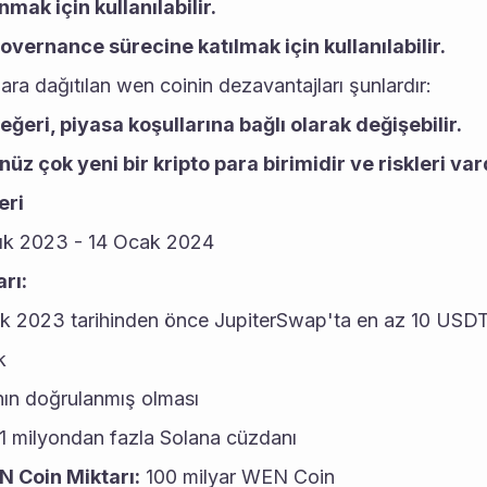
mak için kullanılabilir.
vernance sürecine katılmak için kullanılabilir.
ra dağıtılan wen coinin dezavantajları şunlardır:
ğeri, piyasa koşullarına bağlı olarak değişebilir.
üz çok yeni bir kripto para birimidir ve riskleri vard
eri
lık 2023 - 14 Ocak 2024
arı:
ık 2023 tarihinden önce JupiterSwap'ta en az 10 USDT
k
ın doğrulanmış olması
 1 milyondan fazla Solana cüzdanı
N Coin Miktarı:
 100 milyar WEN Coin