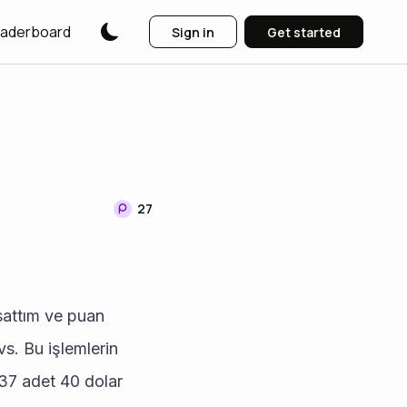
aderboard
Sign in
Get started
27
s. Bu işlemlerin 
7 adet 40 dolar 