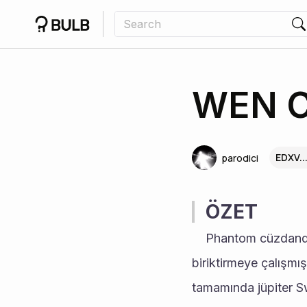
WEN C
EDXV..
parodici
ÖZET
	Phantom cüzdanda marginfee de işlem yapmak için bir kaç kez sol alıp sattım ve puan 
biriktirmeye çalışmı
tamamında jüpiter S