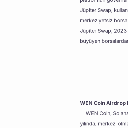
Jüpiter Swap, kullanıc
merkeziyetsiz borsadır
Jüpiter Swap, 2023 y
büyüyen borsalardan 
WEN Coin Airdrop 
	WEN Coin, Solana blok zincirinde ERC-20 standardında oluşturulmuş bir memecoindir. 2023 
yılında, merkezi olm