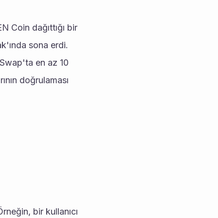
Coin dağıttığı bir 
ak'ında sona erdi.
rSwap'ta en az 10 
ının doğrulaması 