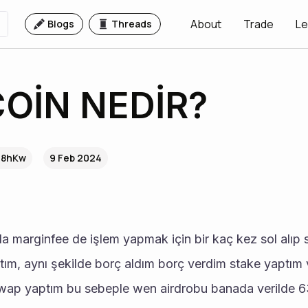
About
Trade
Le
Blogs
Threads
OİN NEDİR?
.8hKw
9 Feb 2024
ştım, aynı şekilde borç aldım borç verdim stake yaptım v
wap yaptım bu sebeple wen airdrobu banada verilde 63