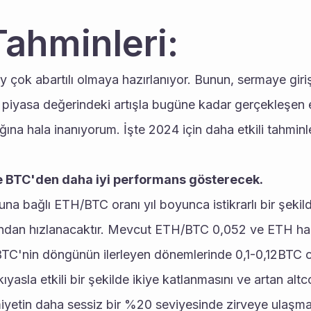
ahminleri:
çok abartılı olmaya hazırlanıyor. Bunun, sermaye girişl
 piyasa değerindeki artışla bugüne kadar gerçekleşen 
ına hala inanıyorum. İşte 2024 için daha etkili tahminle
 BTC'den daha iyi performans gösterecek.
na bağlı ETH/BTC oranı yıl boyunca istikrarlı bir şekil
ından hızlanacaktır. Mevcut ETH/BTC 0,052 ve ETH hak
TC'nin döngünün ilerleyen dönemlerinde 0,1-0,12BTC ci
ıyasla etkili bir şekilde ikiye katlanmasını ve artan altco
iyetin daha sessiz bir %20 seviyesinde zirveye ulaşma