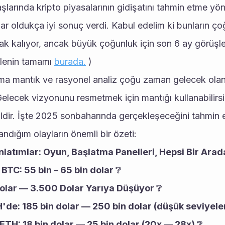
arında kripto piyasalarının gidişatını tahmin etme yön
ar oldukça iyi sonuç verdi. Kabul edelim ki bunların ç
ak kalıyor, ancak büyük çoğunluk için son 6 ay görüşler
lenin tamamı 
burada.
 )
ama mantık ve rasyonel analiz çoğu zaman gelecek olan
Gelecek vizyonunu resmetmek için mantığı kullanabilirsi
ildir. İşte 2025 sonbaharında gerçekleşeceğini tahmin e
ndığım olayların önemli bir özeti:
nlatımlar: Oyun, Başlatma Panelleri, Hepsi Bir Ara
BTC: 55 bin – 65 bin dolar ❔
lar — 3.500 Dolar Yarıya Düşüyor ❔
'de: 185 bin dolar — 250 bin dolar (düşük seviyele
ETH: 18 bin dolar — 25 bin dolar (20x — 28x) ❔