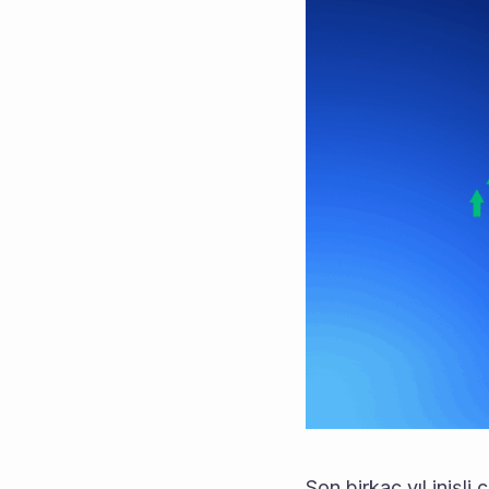
Son birkaç yıl inişli ç