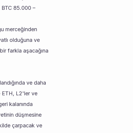
 BTC 85.000 – 
ğu merceğinden 
atlı olduğuna ve 
r farkla aşacağına 
landığında ve daha 
 ETH, L2'ler ve 
geri kalanında 
etinin düşmesine 
kilde çarpacak ve 