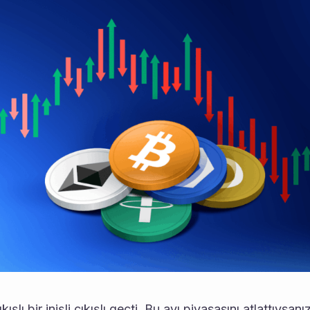
ıkışlı bir inişli çıkışlı geçti. Bu ayı piyasasını atlattıysanı