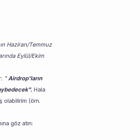
ın Haziran/Temmuz 
ında Eylül/Ekim 
: 
" 
Airdrop'ların 
kaybedecek". 
Hala 
olabilirim (örn. 
ına göz atın: