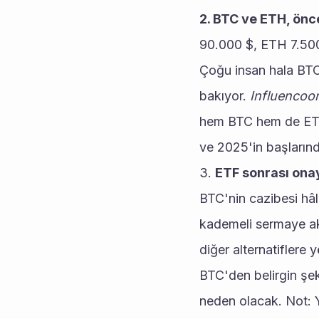
2. BTC ve ETH, önce
90.000 $, ETH 7.500
Çoğu insan hala BTC
bakıyor. 
Influencoo
hem BTC hem de ETH'
ve 2025'in başların
3. 
ETF sonrası ona
BTC'nin cazibesi hâ
kademeli sermaye akı
diğer alternatiflere 
BTC'den belirgin şe
neden olacak. Not: Y