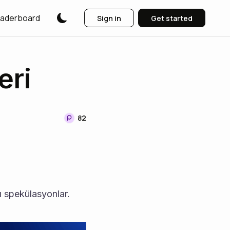
aderboard
Sign in
Get started
eri
82
ı spekülasyonlar.