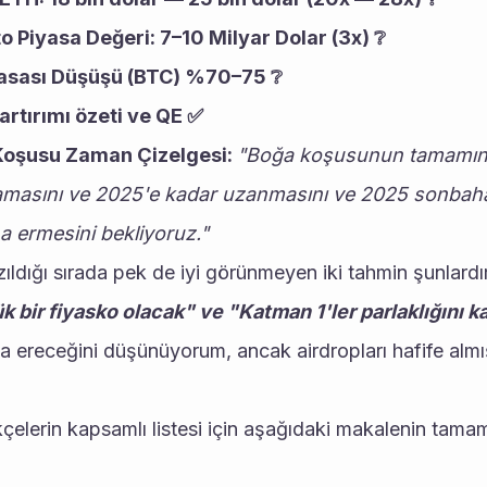
o Piyasa Değeri: 7–10 Milyar Dolar (3x) ❔
yasası Düşüşü (BTC) %70–75 ❔
artırımı özeti ve QE ✅
oşusu Zaman Çizelgesi: 
"Boğa koşusunun tamamın
amasını ve 2025'e kadar uzanmasını ve 2025 sonbahar
a ermesini bekliyoruz."
ıldığı sırada pek de iyi görünmeyen iki tahmin şunlardır
k bir fiyasko olacak" ve "Katman 1'ler parlaklığını 
na ereceğini düşünüyorum, ancak airdropları hafife almış 
çelerin kapsamlı listesi için aşağıdaki makalenin tamam