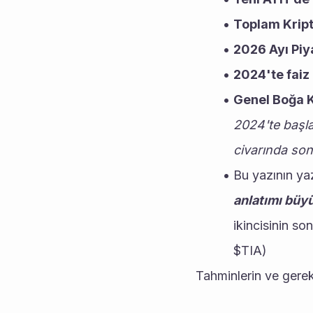
Toplam Kript
2026 Ayı Pi
2024'te faiz 
Genel Boğa K
2024'te başl
civarında son
Bu yazının yaz
anlatımı büyü
ikincisinin so
$TIA)
Tahminlerin ve gerek