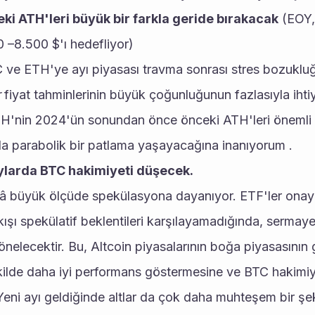
ki ATH'leri büyük bir farkla geride bırakacak
 (EOY,
 –8.500 $'ı hedefliyor)
 ve ETH'ye ayı piyasası travma sonrası stres bozuklu
r
 fiyat tahminlerinin büyük çoğunluğunun fazlasıyla ihtiy
nin 2024'ün sonundan önce önceki ATH'leri önemli bi
da parabolik bir patlama yaşayacağına inanıyorum .
ylarda BTC hakimiyeti düşecek.
lâ büyük ölçüde spekülasyona dayanıyor. ETF'ler onay
şı spekülatif beklentileri karşılayamadığında, sermaye
yönelecektir. Bu, Altcoin piyasalarının boğa piyasasının 
kilde daha iyi performans göstermesine ve BTC hakimiy
eni ayı geldiğinde altlar da çok daha muhteşem bir şe