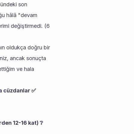
ündeki son 
oğu hâlâ "devam 
imi değiştirmedi. (6 
ın oldukça doğru bir 
niz, ancak sonuçta 
ttiğim ve hala 
da cüzdanlar ✅
rden 12-16 kat) ❔