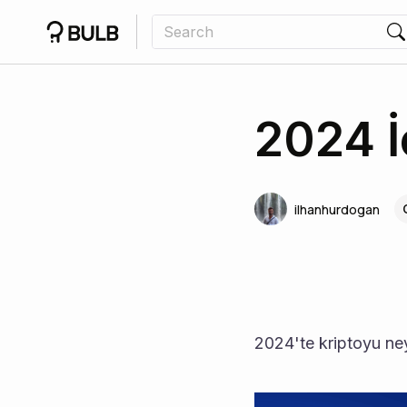
2024 İ
ilhanhurdogan
2024'te kriptoyu ney