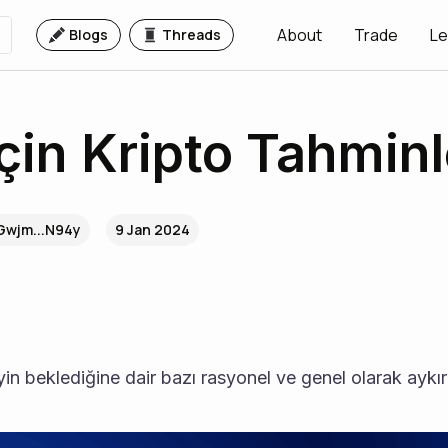
About
Trade
Le
Blogs
Threads
çin Kripto Tahminl
Gwjm...N94y
9 Jan 2024
in beklediğine dair bazı rasyonel ve genel olarak aykır