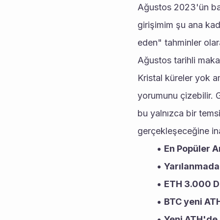
Ağustos 2023'ün başl
girişimim şu ana kad
eden" tahminler olar
Ağustos tarihli maka
Kristal küreler yok 
yorumunu çizebilir. 
bu yalnızca bir tems
gerçekleşeceğine ina
En Popüler A
Yarılanmada 
ETH 3.000 Do
BTC yeni ATH
Yeni ATH'de 