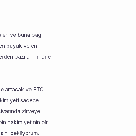
eri ve buna bağlı 
en büyük ve en 
rden bazılarının öne 
de artacak ve BTC 
imiyeti sadece 
varında zirveye 
in hakimiyetinin bir 
sını bekliyorum.