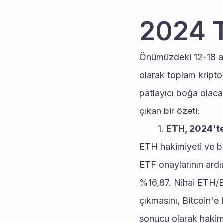
2024 T
Önümüzdeki 12-18 ay 
olarak toplam kripto
patlayıcı boğa olacağ
çıkan bir özeti:
ETH, 2024'te
ETH hakimiyeti ve bu
ETF onaylarının ard
%16,87. Nihai ETH/B
çıkmasını, Bitcoin'e k
sonucu olarak hakim