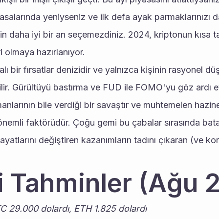
asalarında yeniyseniz ve ilk defa ayak parmaklarınızı da
n daha iyi bir an seçemezdiniz. 2024, kriptonun kısa ta
ri olmaya hazırlanıyor.
ınalı bir fırsatlar denizidir ve yalnızca kişinin rasyonel dü
rilir. Gürültüyü bastırma ve FUD ile FOMO'yu göz ardı et
anlarının bile verdiği bir savaştır ve muhtemelen hazine
nemli faktörüdür. Çoğu gemi bu çabalar sırasında batar
ayatlarını değiştiren kazanımların tadını çıkaran (ve koru
 Tahminler (Ağu 
 29.000 dolardı, ETH 1.825 dolardı