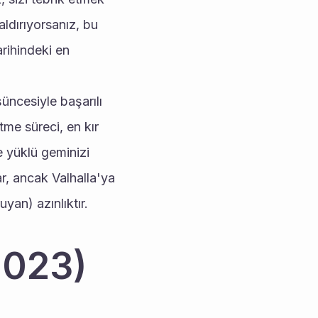
ldırıyorsanız, bu 
rihindeki en 
şüncesiyle başarılı 
me süreci, en kır 
 yüklü geminizi 
, ancak Valhalla'ya 
yan) azınlıktır.
2023)