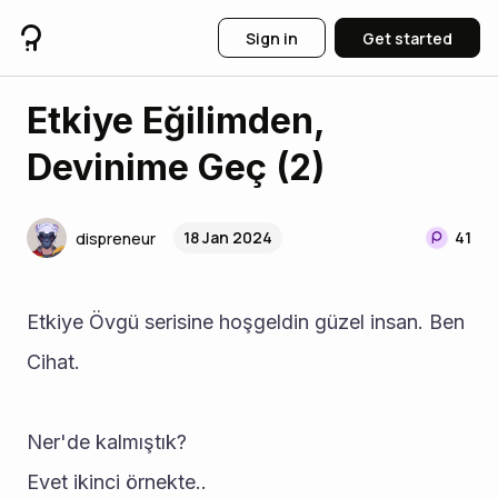
Sign in
Get started
Etkiye Eğilimden,
Devinime Geç (2)
18 Jan 2024
41
dispreneur
Etkiye Övgü serisine hoşgeldin güzel insan. Ben 
Cihat.
Ner'de kalmıştık?
Evet ikinci örnekte..