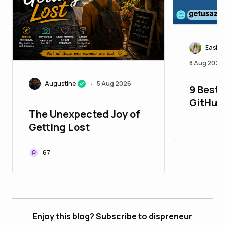
Easily
8 Aug 2026
Augustine
5 Aug 2026
•
9 Best 
GitHub
The Unexpected Joy of
Aged, 
Getting Lost
67
Enjoy this blog? Subscribe to dispreneur