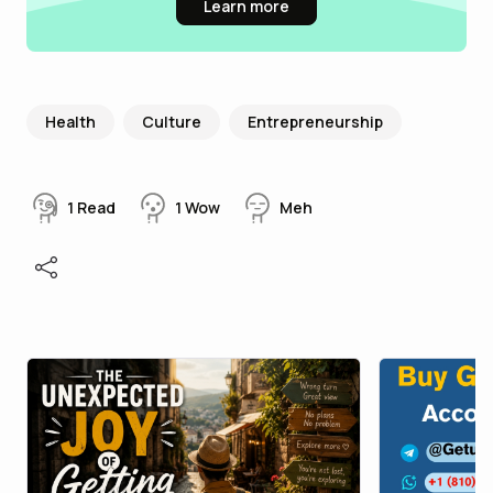
Learn more
Health
Culture
Entrepreneurship
1
Read
1
Wow
Meh