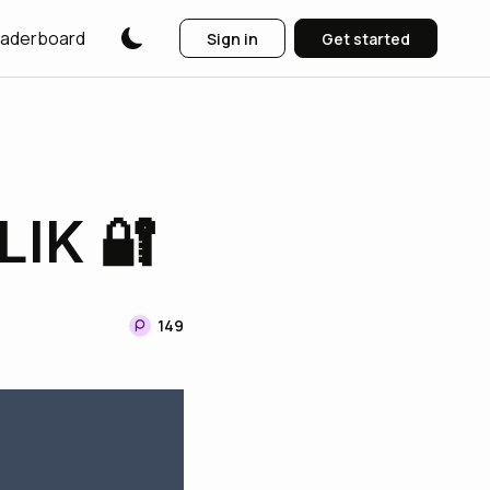
aderboard
Sign in
Get started
IK 🔐
149