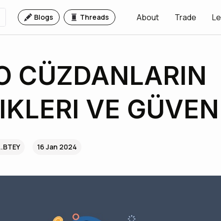
About
Trade
Le
Blogs
Threads
O CÜZDANLARIN
IKLERI VE GÜVENL
..BTEY
16 Jan 2024