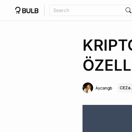
KRIPT
ÖZELL
CEZa.
Aycangb