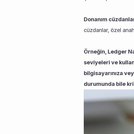
Donanım cüzdanla
cüzdanlar, özel anaht
Örneğin, Ledger Na
seviyeleri ve kulla
bilgisayarınıza vey
durumunda bile krip