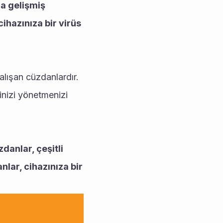
a gelişmiş 
ihazınıza bir virüs 
lışan cüzdanlardır. 
nizi yönetmenizi 
anlar, çeşitli 
lar, cihazınıza bir 