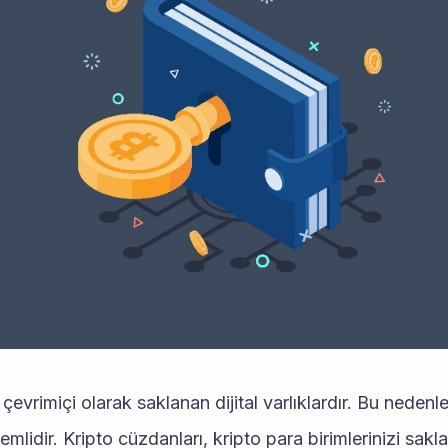
 çevrimiçi olarak saklanan dijital varlıklardır. Bu nedenle,
mlidir. Kripto cüzdanları, kripto para birimlerinizi sa