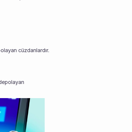
polayan cüzdanlardır. 
 depolayan 