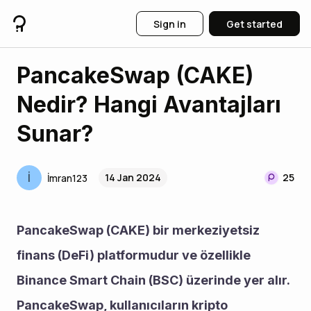
Sign in
Get started
PancakeSwap (CAKE)
Nedir? Hangi Avantajları
Sunar?
İ
14 Jan 2024
25
İmran123
PancakeSwap (CAKE) bir merkeziyetsiz 
finans (DeFi) platformudur ve özellikle 
Binance Smart Chain (BSC) üzerinde yer alır. 
PancakeSwap, kullanıcıların kripto 