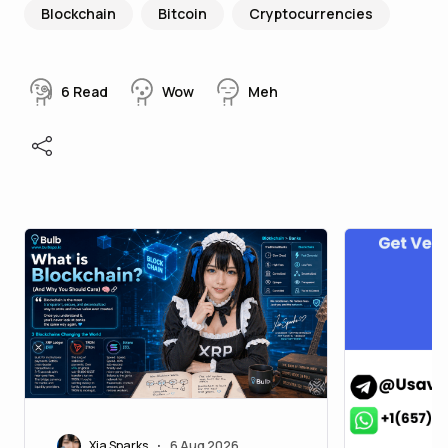
Blockchain
Bitcoin
Cryptocurrencies
6
Read
Wow
Meh
Xia Sparks
6 Aug 2026
•