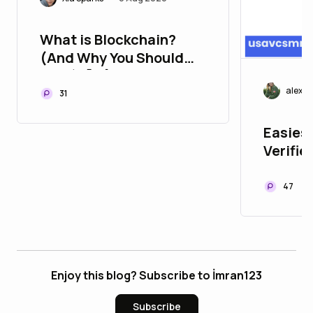
What is Blockchain?
(And Why You Should
Care) 🧠🔗
alexj
31
Easiest
Verifi
47
Enjoy this blog? Subscribe to İmran123
Subscribe