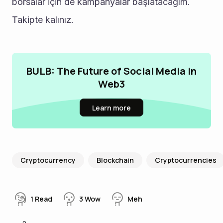
borsalar için de kampanyalar başlatacağım. 
Takipte kalınız.
BULB: The Future of Social Media in
Web3
Learn more
Cryptocurrency
Blockchain
Cryptocurrencies
1
Read
3
Wow
Meh