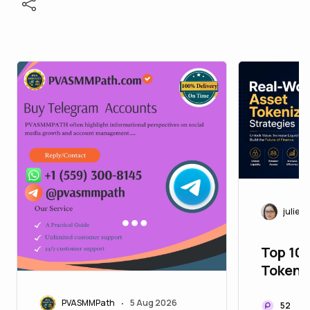
juliett
Top 10
Tokeni
to Upg
PVASMMPath
5 Aug 2026
Portfol
•
52