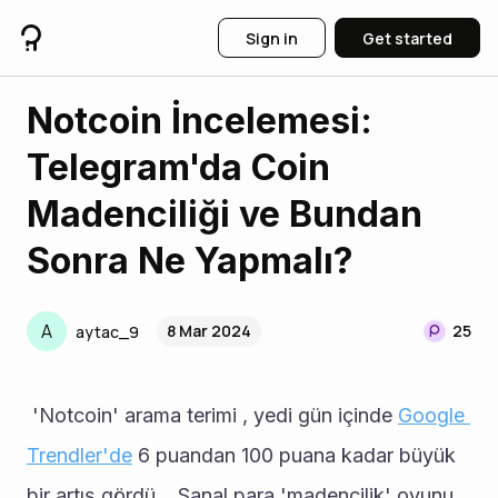
Sign in
Get started
Notcoin İncelemesi:
Telegram'da Coin
Madenciliği ve Bundan
Sonra Ne Yapmalı?
A
8 Mar 2024
25
aytac_9
 'Notcoin' arama terimi , yedi gün içinde 
Google 
Trendler'de
 6 puandan 100 puana kadar büyük 
bir artış gördü  . Sanal para 'madencilik' oyunu 