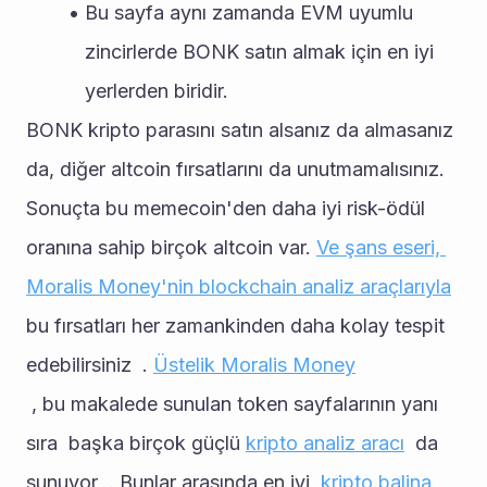
Bu sayfa aynı zamanda EVM uyumlu 
zincirlerde BONK satın almak için en iyi 
yerlerden biridir.
BONK kripto parasını satın alsanız da almasanız 
da, diğer altcoin fırsatlarını da unutmamalısınız. 
Sonuçta bu memecoin'den daha iyi risk-ödül 
oranına sahip birçok altcoin var. 
Ve şans eseri, 
Moralis Money'nin blockchain analiz araçlarıyla
bu fırsatları her zamankinden daha kolay tespit 
edebilirsiniz  . 
Üstelik Moralis Money
 , bu makalede sunulan token sayfalarının yanı 
sıra  başka birçok güçlü 
kripto analiz aracı
  da 
sunuyor  . Bunlar arasında en iyi  
kripto balina 