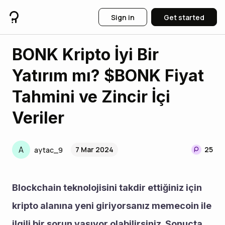
Sign in
Get started
BONK Kripto İyi Bir
Yatırım mı? $BONK Fiyat
Tahmini ve Zincir İçi
Veriler
A
7 Mar 2024
25
aytac_9
Blockchain teknolojisini takdir ettiğiniz için 
kripto alanına yeni giriyorsanız memecoin ile 
ilgili bir sorun yaşıyor olabilirsiniz. Sonuçta 