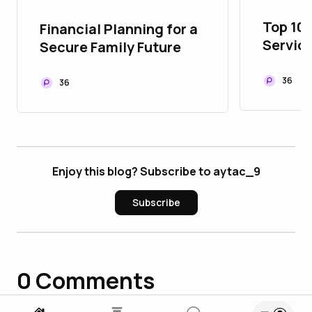
Top 10
Financial Planning for a
Service
Secure Family Future
Buildi
Commu
36
36
Enjoy this blog? Subscribe to aytac_9
Subscribe
0
Comments