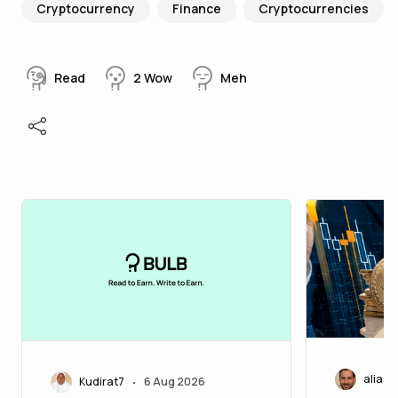
Cryptocurrency
Finance
Cryptocurrencies
Read
2
Wow
Meh
aliasc
Kudirat7
6 Aug 2026
•