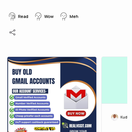
Read
Wow
Meh
Kudira