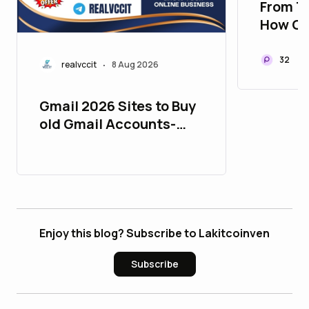
From T
How Cr
Are Sha
of Cry
32
realvccit
8 Aug 2026
•
Gmail 2026 Sites to Buy
old Gmail Accounts-
PVA & Aged
Enjoy this blog? Subscribe to Lakitcoinven
Subscribe