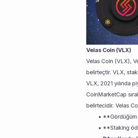
Velas Coin (VLX)
Velas Coin (VLX), Vel
belirteçtir. VLX, stak
VLX, 2021 yılında p
CoinMarketCap sırala
belirtecidir. Velas Co
**Gördüğüm p
**Staking ödü