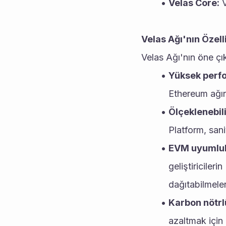
Velas Core:
 
Velas Ağı'nın Özelli
Velas Ağı'nın öne çık
Yüksek perf
Ethereum ağın
Ölçeklenebili
Platform, sani
EVM uyumlul
geliştiriciler
dağıtabilmeler
Karbon nötrl
azaltmak için 