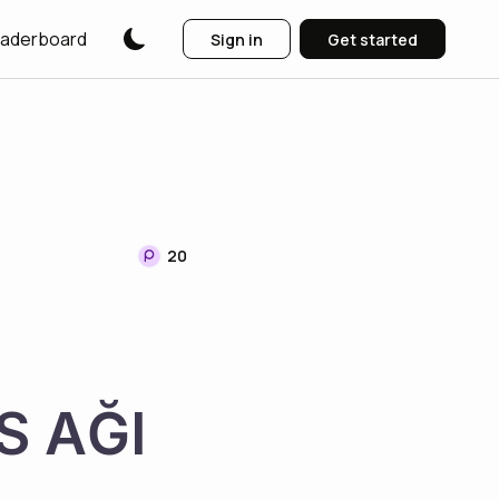
aderboard
Sign in
Get started
20
S AĞI 