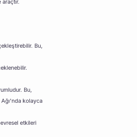
 araçtır.
leştirebilir. Bu, 
klenebilir. 
umludur. Bu, 
s Ağı'nda kolayca 
vresel etkileri 