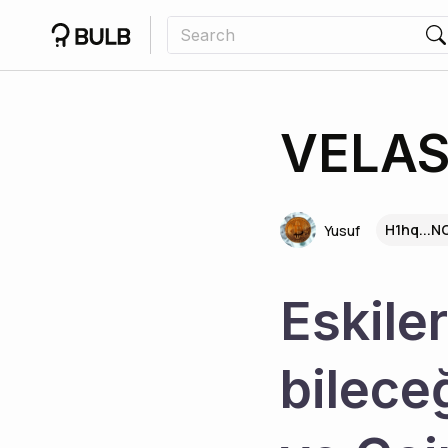
VELAS
H1hq...N
Yusuf
Eskiler
bilece