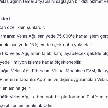
Velas ağının temel altyapısını sağlayan bir dizi hizmet ve
kleri
an özellikleri şunlardır:
ormans:
 Velas Ağı, saniyede 75.000'e kadar işlem gerçek
daki saniyede 15 işlemden çok daha yüksektir.
rlik:
 Velas Ağı, artan talebi karşılayabilecek şekilde ölçe
yede 1 milyon işleme kadar ölçeklenebilir.
uğu:
 Velas Ağı, Ethereum Virtual Machine (EVM) ile uy
in Ethereum tabanlı dApp'leri ve diğer uygulamaları Vela
i anlamına gelir.
üğü:
 Velas Ağı, karbon nötr bir platformdur. Platform, çe
çeşitli önlemler almaktadır.