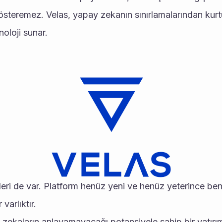
steremez. Velas, yapay zekanın sınırlamalarından kurt
noloji sunar.
skleri de var. Platform henüz yeni ve henüz yeterince be
 varlıktır.
zekaların anlayamayacağı potansiyele sahip bir yatırımd