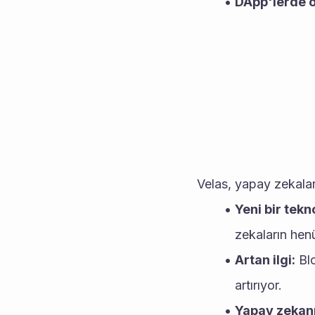
DApp'lerde 
Velas, yapay zekaları
Yeni bir tekno
zekaların henü
Artan ilgi:
 Bl
artırıyor.
Yapay zekanı