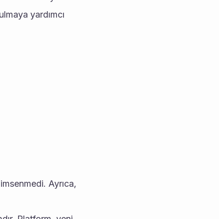
ulmaya yardımcı 
nimsenmedi. Ayrıca, 
ır. Platform, yeni 