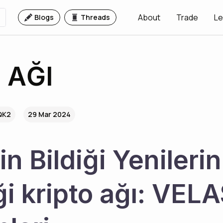
About
Trade
Le
Blogs
Threads
 AĞI
QK2
29 Mar 2024
in Bildiği Yenilerin 
ği kripto ağı: VELA