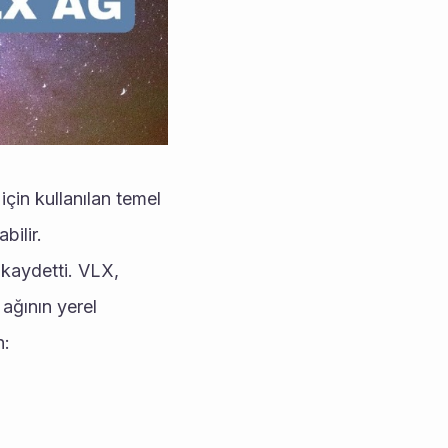
çin kullanılan temel 
bilir.
kaydetti. VLX, 
ğının yerel 
n: