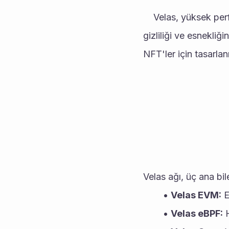
	Velas, yüksek performanslı ve ölçeklenebilir bir blok zinciri platformudur. Velas, kullanıcı 
gizliliği ve esnekli
NFT'ler için tasarlan
Velas ağı, üç ana bi
Velas EVM:
 
Velas eBPF:
 