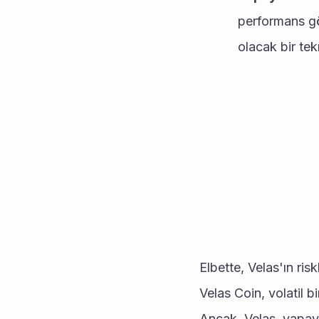
performans gö
olacak bir tek
Elbette, Velas'ın ri
Velas Coin, volatil bir
Ancak, Velas, yapay 