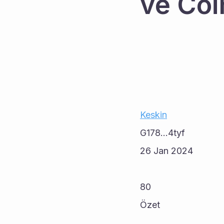
ve Coi
Keskin
G178...4tyf
26 Jan 2024
80
Özet