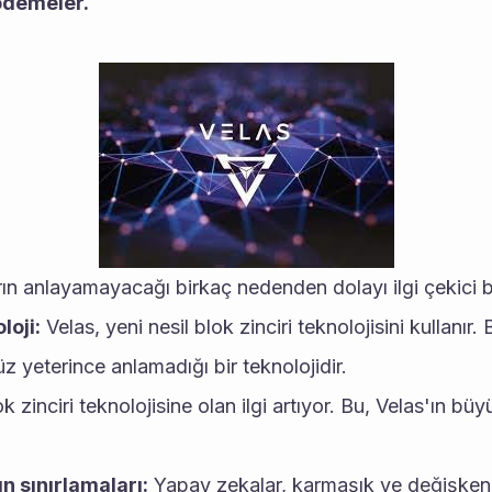
ödemeler.
n anlayamayacağı birkaç nedenden dolayı ilgi çekici bir 
loji:
 Velas, yeni nesil blok zinciri teknolojisini kullanır.
z yeterince anlamadığı bir teknolojidir.
ok zinciri teknolojisine olan ilgi artıyor. Bu, Velas'ın bü
n sınırlamaları:
 Yapay zekalar, karmaşık ve değişken 