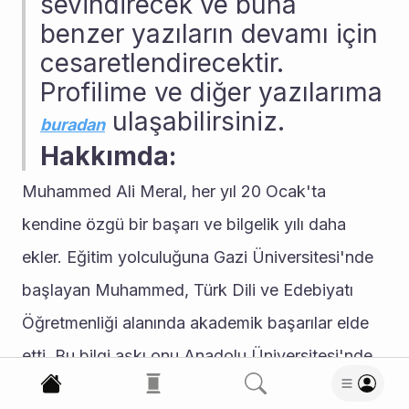
sevindirecek ve buna 
benzer yazıların devamı için 
cesaretlendirecektir. 
Profilime ve diğer yazılarıma 
 ulaşabilirsiniz.
buradan
Hakkımda:
Muhammed Ali Meral, her yıl 20 Ocak'ta 
kendine özgü bir başarı ve bilgelik yılı daha 
ekler. Eğitim yolculuğuna Gazi Üniversitesi'nde 
başlayan Muhammed, Türk Dili ve Edebiyatı 
Öğretmenliği alanında akademik başarılar elde 
etti. Bu bilgi aşkı onu Anadolu Üniversitesi'nde 
daha da ileriye taşıdı, burada İktisat Fakültesi 