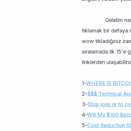
				Gelelim nasıl puan kazanabilirsiniz sorusuna. Aşağıda paylaşmış olduğum linklere 
tıklamak bir defaya
wow tıkladığınız za
sıralamada ilk 15'e g
linklerden ulaşabilirs
1-
WHERE IS BITCOI
2-
$$$ Technical An
3-
Stop loss or to c
4-
Will My $100 Bec
5-
Cost Reduction S