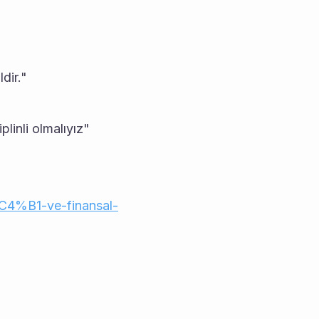
ildir."
plinli olmalıyız"
C4%B1-ve-finansal-