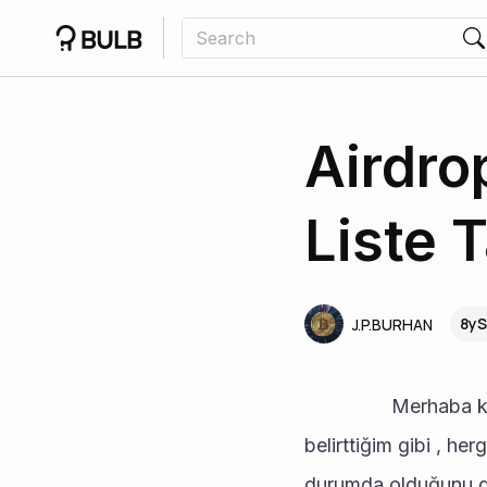
Airdro
Liste T
8yS
J.P.BURHAN
				Merhaba kıymetli dostlar. Dün başlatmış olduğum airdrop dağıtımı ile ilgili etkilnikte 
belirttiğim gibi , h
durumda olduğunu gör