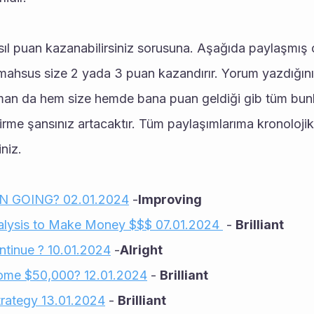
 mahsus size 2 yada 3 puan kazandırır. Yorum yazdığın
man da hem size hemde bana puan geldiği gib tüm bunl
irme şansınız artacaktır. Tüm paylaşımlarıma kronolojik 
iniz.
N GOING? 02.01.2024
 -
Improving
alysis to Make Money $$$
 07.01.2024 
 - 
Brilliant
ontinue ? 10.01.2024
 -
Alright
ome $50,000? 12.01.2024
 - 
Brilliant
trategy 13.01.2024
 - 
Brilliant