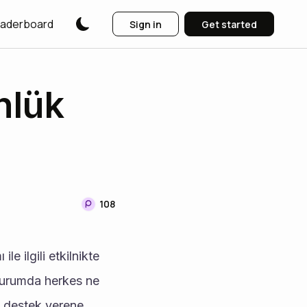
aderboard
Sign in
Get started
nlük
108
durumda herkes ne 
 destek verene 