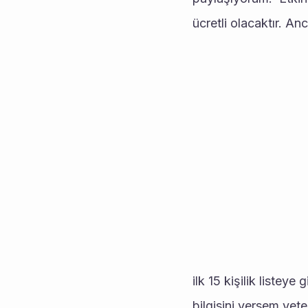
ücretli olacaktır. A
ilk 15 kişilik listey
bilgisini versem yeter