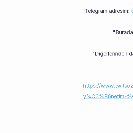
 Telegram adresim: 
           
      "Diğerlerind
https://www.twits
y%C3%B6netim-%C