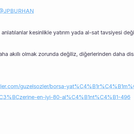
@JPBURHAN
         "Burada anlatılanlar kesinlikle yatırım yada al-sat tavsiyesi değ
en daha akıllı olmak zorunda değiliz, diğerlerinden daha disi
ozler.com/guzelsozler/borsa-yat%C4%B1r%C4%B1m%
3%BCzerine-en-iyi-80-al%C4%B1nt%C4%B1-496