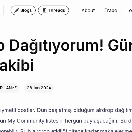
About
Trade
Le
Blogs
Threads
p Dağıtıyorum! Gü
akibi
R...4NzF
28 Jan 2024
ergün My Community listesini hergün paylaşacağım. Bu 
ebilir. Bulb airdrop etkiliği bitene kadar makalelerime