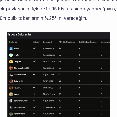
k paylaşanlar içinde ilk 15 kişi arasında yapacağaım çeki
m bulb tokenlarının %25'i ni vereceğim.