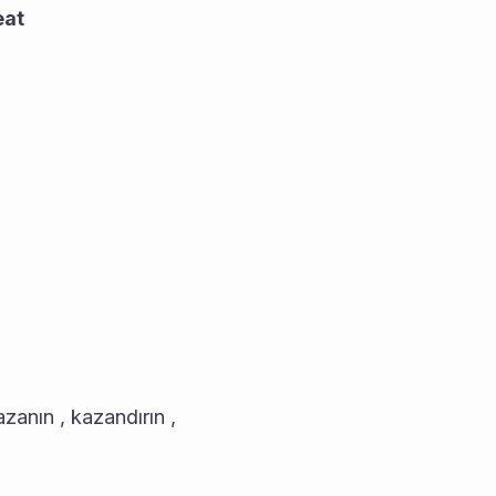
eat
anın , kazandırın , 