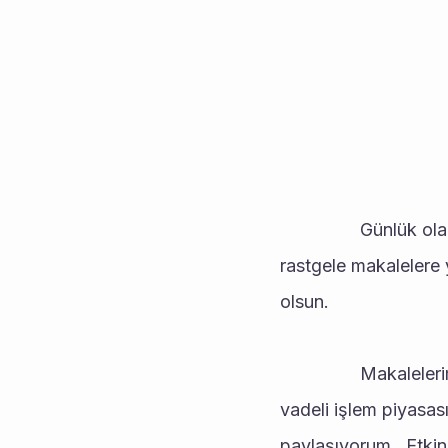
				Günlük olarak listede adınızı kontrol  edebilirsiniz. Sırf enerjiniz boşa gitmesin diye 
rastgele makalelere 
olsun.
				Makalelerimde borsa ve coin piyasasından grafikler eşliğinde teknik analizler yaparak 
vadeli işlem piyasası
paylaşıyorum.  Etkin