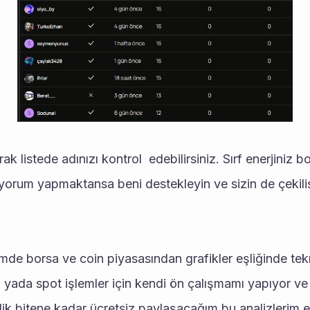
yorum yapmaktansa beni destekleyin ve sizin de çekiliş
 yada spot işlemler için kendi ön çalışmamı yapıyor ve b
lik bitene kadar ücretsiz paylaşacağım bu analizlerim et