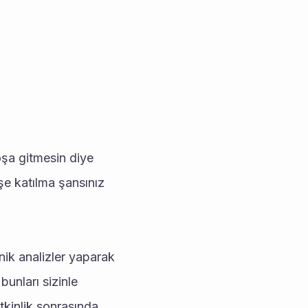
e katılma şansınız 
unları sizinle 
kinlik sonrasında 