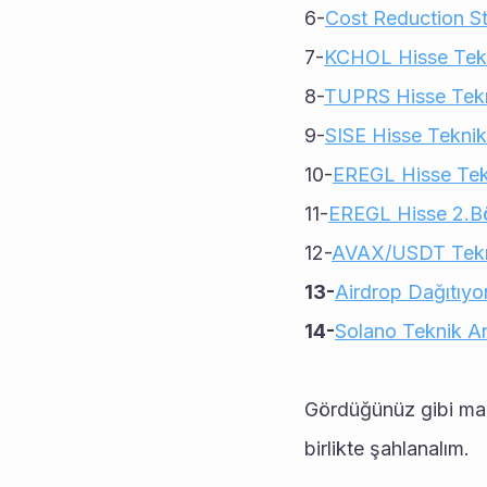
6-
Cost Reduction St
7-
KCHOL Hisse Tekn
8-
TUPRS Hisse Tekn
9-
SISE Hisse Teknik
10-
EREGL Hisse Tekn
11-
EREGL Hisse 2.B
12-
AVAX/USDT Tekn
13-
Airdrop Dağıtıyo
14-
Solano Teknik An
Gördüğünüz gibi maka
birlikte şahlanalım.