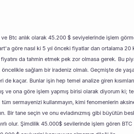
e Btc anlık olarak 45.200 $ seviyelerinde işlem görmek
t'a göre nasıl ki 5 yıl önceki fiyatlar dan ortalama 20 
 fiyatını da tahmin etmek pek zor olmasa gerek. Bu piy
öncelikle sağlam bir iradeniz olmalı. Geçmişte de yaşan
leri de kaçar. Bunlar işin hep temel analize giren kısımla
ş ve ona göre işlem yapmış birisi olarak diyorum ki; tek
n tüm sermayenizi kullanmayın, kimi fenomenlerin aksine
n. Bir tane seçin ve onu evladınızmış gibi büyütün besl
ırlı olur. Şimdilik 45.000$ sevilerinde işlem gören BTC i