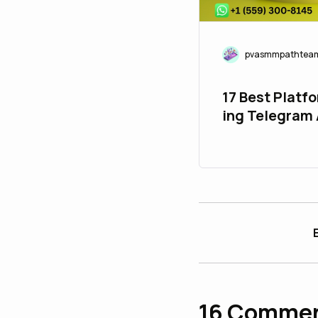
pvasmmpathtea
17 Best Platf
ing Telegram
in 26_bulbap
16
Comme