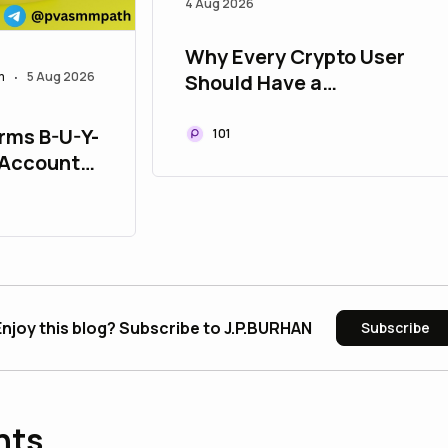
4 Aug 2026
Why Every Crypto User
m
5 Aug 2026
Should Have a
•
Disposable Wallet
orms B-U-Y-
101
 Accounts
p
Enjoy this blog? Subscribe to J.P.BURHAN
Subscribe
nts