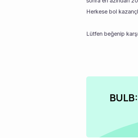
sonra en azından 200
Herkese bol kazançl
Lütfen beğenip karşıl
BULB: