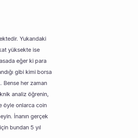
tedir. Yukarıdaki 
kat yüksekte ise 
asada eğer ki para 
dığı gibi kimi borsa 
rı. Bense her zaman 
nik analiz öğrenin, 
 öyle onlarca coin 
eyin. İnanın gerçek 
çin bundan 5 yıl 