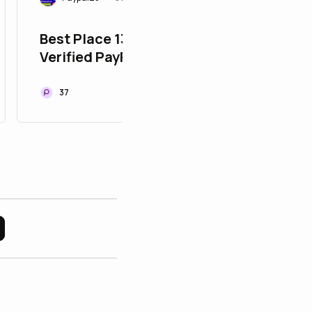
Best Place 132 To Buy
Verified PayPal
Accounts in USA
37