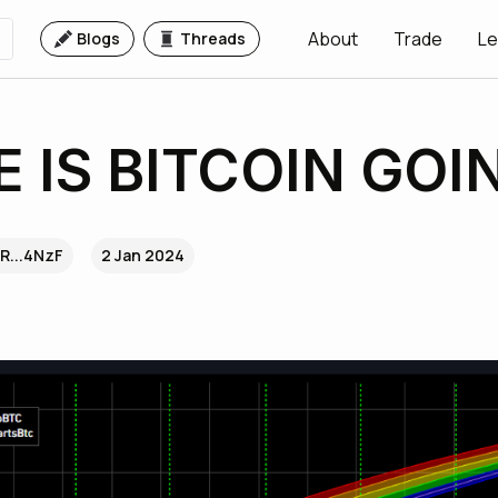
About
Trade
Le
Blogs
Threads
 IS BITCOIN GOI
R...4NzF
2 Jan 2024