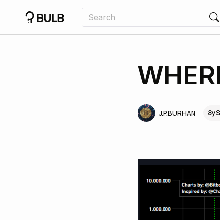
WHERE
8yS
J.P.BURHAN