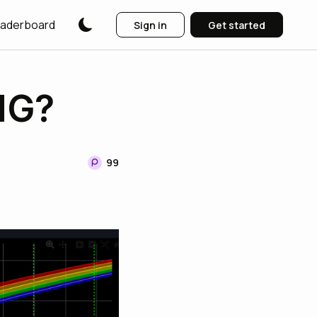
aderboard
Sign in
Get started
NG?
99