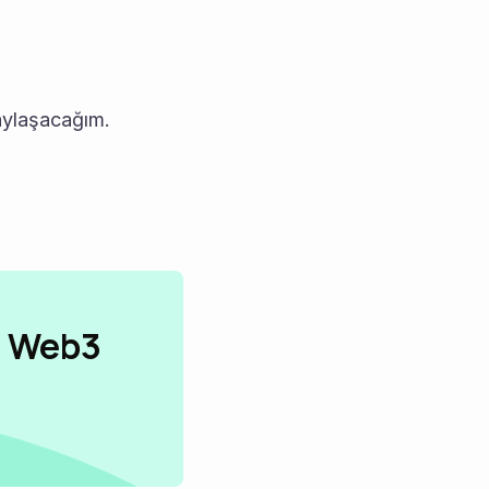
paylaşacağım.
n Web3