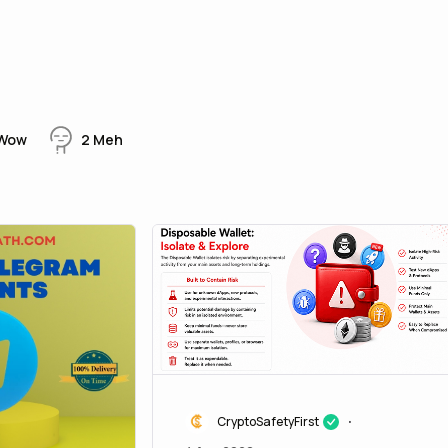
Wow
2
Meh
CryptoSafetyFirst
•