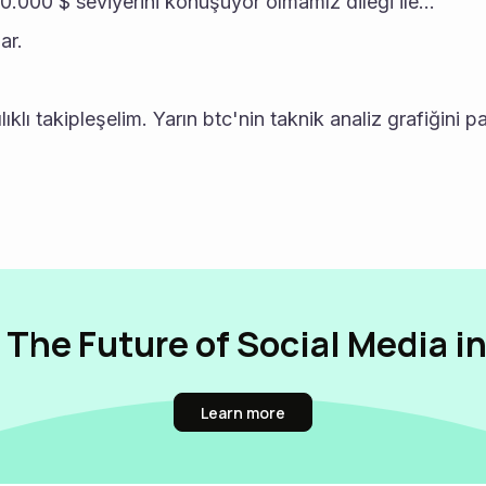
.000 $ seviyerini konuşuyor olmamız dileği ile...
ar.
ıklı takipleşelim. Yarın btc'nin taknik analiz grafiğini 
 The Future of Social Media i
Learn more