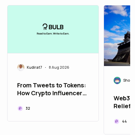
Kudirat7
8 Aug 2026
•
Shoza
From Tweets to Tokens:
How Crypto Influencers
Web3 f
Are Shaping the Future
Relief:
of Cryptocurrency
32
Kumamo
Recove
44