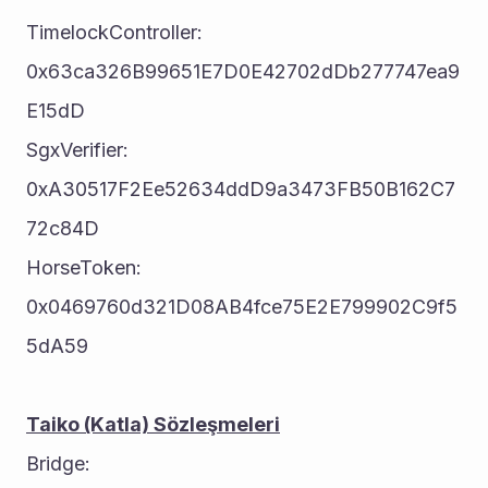
TimelockController: 			
0x63ca326B99651E7D0E42702dDb277747ea9
E15dD
SgxVerifier: 						
0xA30517F2Ee52634ddD9a3473FB50B162C7
72c84D
HorseToken: 						
0x0469760d321D08AB4fce75E2E799902C9f5
5dA59
Taiko (Katla) Sözleşmeleri
Bridge: 								