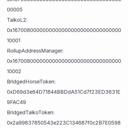
00005
TaikoL2: 								
0x16700800000000000000000000000000000
10001
RollupAddressManager: 	
0x16700800000000000000000000000000000
10002
BridgedHorseToken: 			
0xD69d3e64D71844BBDdA51Cd7f23ED3631E
9FAC49
BridgedTaikoToken: 			
0x2a99837850543e223C134687f0c2B7E0598