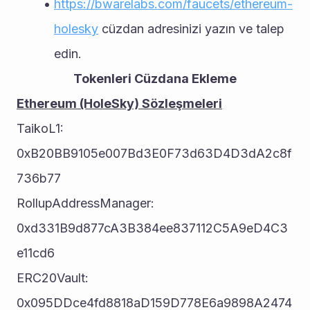
https://bwarelabs.com/faucets/ethereum-
holesky
 cüzdan adresinizi yazın ve talep 
edin.
Tokenleri Cüzdana Ekleme
Ethereum (HoleSky) Sözleşmeleri
TaikoL1: 								
0xB20BB9105e007Bd3E0F73d63D4D3dA2c8f
736b77
RollupAddressManager: 	
0xd331B9d877cA3B384ee837112C5A9eD4C3
e11cd6
ERC20Vault: 						
0x095DDce4fd8818aD159D778E6a9898A2474