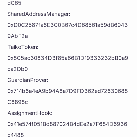
dC65
SharedAddressManager: 	
0xD0C2587fa6E3C0B67c4D68561a59dB6943
9AbF2a
TaikoToken: 						
0x8C5ac30834D3f85a66B1D19333232bB0a9
ca2Db0
GuardianProver: 				
0x714b6a4eA9b94A8a7D9FD362ed72630688
C8898c
AssignmentHook: 				
0x41e574f051Bd887024B4dEe2a7F684D6936
c4488