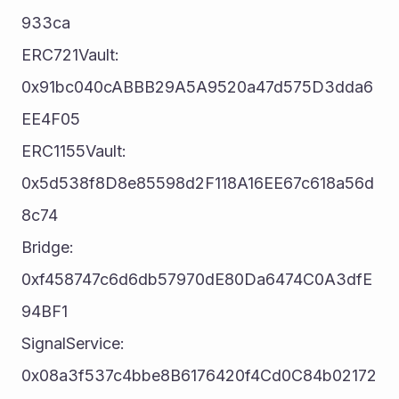
933ca
ERC721Vault: 						
0x91bc040cABBB29A5A9520a47d575D3dda6
EE4F05
ERC1155Vault: 					
0x5d538f8D8e85598d2F118A16EE67c618a56d
8c74
Bridge: 								
0xf458747c6d6db57970dE80Da6474C0A3dfE
94BF1
SignalService: 					
0x08a3f537c4bbe8B6176420f4Cd0C84b02172