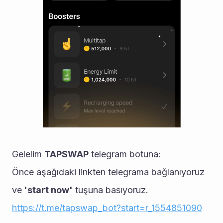
Gelelim 
TAPSWAP
 telegram botuna:
Önce aşağıdaki linkten telegrama bağlanıyoruz 
ve
 'start now'
 tuşuna basıyoruz.
https://t.me/tapswap_bot?start=r_1554851090