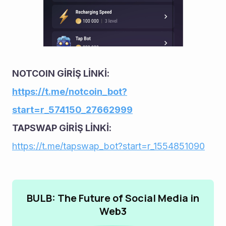
NOTCOIN GİRİŞ LİNKİ:
https://t.me/notcoin_bot?
start=r_574150_27662999
TAPSWAP GİRİŞ LİNKİ: 
https://t.me/tapswap_bot?start=r_1554851090
BULB: The Future of Social Media in
Web3