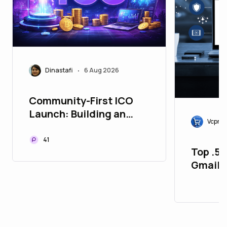
Dinastafi
6 Aug 2026
•
Community-First ICO
Launch: Building an
Vcproi
Engaged Discord and
Telegram Community
41
Top .5.
Gmail 
Aged