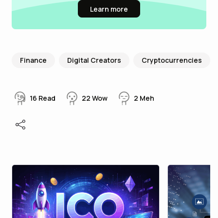
Learn more
Finance
Digital Creators
Cryptocurrencies
16
Read
22
Wow
2
Meh