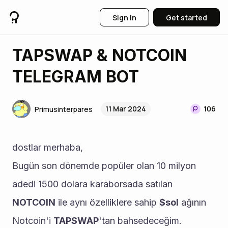
Sign in
Get started
TAPSWAP & NOTCOIN
TELEGRAM BOT
11 Mar 2024
106
Primusinterpares
dostlar merhaba, 
Bugün son dönemde popüler olan 10 milyon 
adedi 1500 dolara karaborsada satılan 
NOTCOIN
 ile aynı özelliklere sahip 
$sol
 ağının 
Notcoin'i 
TAPSWAP
'tan bahsedeceğim.