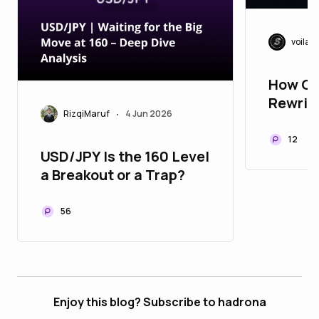
voila
How Op
Rewriti
RizqiMaruf
4 Jun 2026
•
Cross-
Alloca
12
USD/JPY Is the 160 Level
a Breakout or a Trap?
56
Enjoy this blog? Subscribe to hadrona