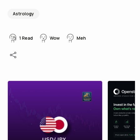
Astrology
1
Read
Wow
Meh