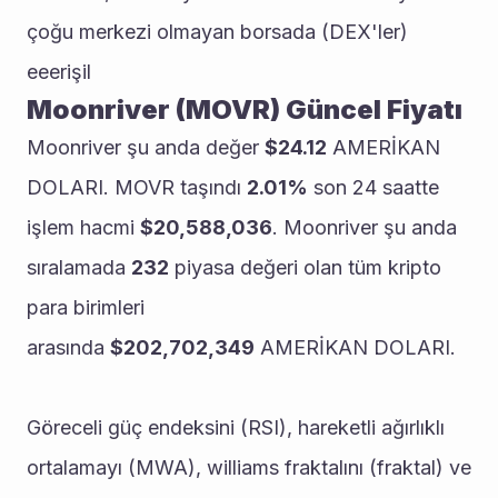
çoğu merkezi olmayan borsada (DEX'ler) 
eeerişil
Moonriver (MOVR) Güncel Fiyatı
Moonriver şu anda değer 
$24.12
 AMERİKAN 
DOLARI. MOVR taşındı 
2.01%
 son 24 saatte 
işlem hacmi 
$20,588,036
. Moonriver şu anda 
sıralamada 
232
 piyasa değeri olan tüm kripto 
para birimleri 
arasında 
$202,702,349
 AMERİKAN DOLARI.
Göreceli güç endeksini (RSI), hareketli ağırlıklı 
ortalamayı (MWA), williams fraktalını (fraktal) ve 