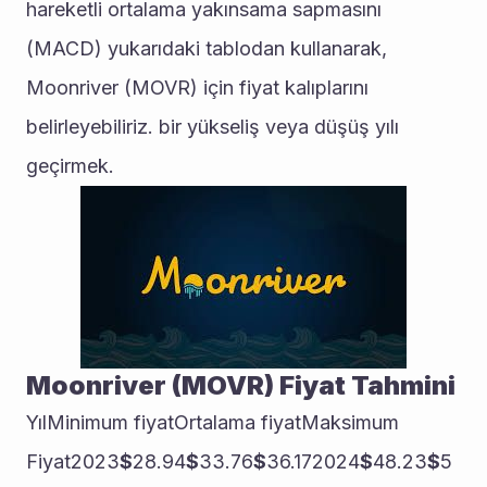
hareketli ortalama yakınsama sapmasını 
(MACD) yukarıdaki tablodan kullanarak, 
Moonriver (MOVR) için fiyat kalıplarını 
belirleyebiliriz. bir yükseliş veya düşüş yılı 
geçirmek.
Moonriver (MOVR) Fiyat Tahmini
YılMinimum fiyatOrtalama fiyatMaksimum 
Fiyat2023
$
28.94
$
33.76
$
36.172024
$
48.23
$
5