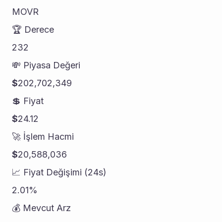
MOVR
🏆 Derece
232
💸 Piyasa Değeri
$
202,702,349
💲 Fiyat
$
24.12
🚀 İşlem Hacmi
$
20,588,036
📈 Fiyat Değişimi (24s)
2.01%
💰 Mevcut Arz