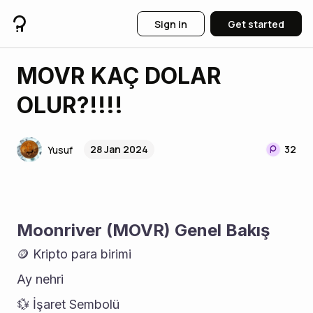
Sign in
Get started
MOVR KAÇ DOLAR
OLUR?!!!!
28 Jan 2024
32
Yusuf
Moonriver (MOVR) Genel Bakış
🪙 Kripto para birimi
Ay nehri
💱 İşaret Sembolü