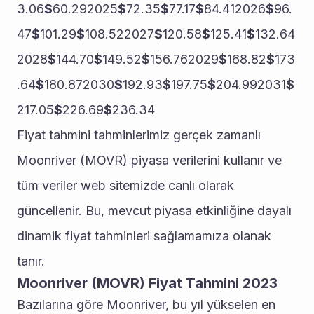
3.06
$
60.292025
$
72.35
$
77.17
$
84.412026
$
96.
47
$
101.29
$
108.522027
$
120.58
$
125.41
$
132.64
2028
$
144.70
$
149.52
$
156.762029
$
168.82
$
173
.64
$
180.872030
$
192.93
$
197.75
$
204.992031
$
217.05
$
226.69
$
236.34
Fiyat tahmini tahminlerimiz gerçek zamanlı 
Moonriver (MOVR) piyasa verilerini kullanır ve 
tüm veriler web sitemizde canlı olarak 
güncellenir. Bu, mevcut piyasa etkinliğine dayalı 
dinamik fiyat tahminleri sağlamamıza olanak 
tanır.
Moonriver (MOVR) Fiyat Tahmini 2023
Bazılarına göre Moonriver, bu yıl yükselen en 