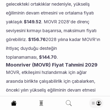
gelecekteki ortaklıklar nedeniyle, yükseliş 
eğiliminin devam etmesini ve ortalama fiyatı 
yaklaşık 
$149.52
. MOVR 2028'de direnç 
seviyesini kırmayı başarırsa, maksimum fiyatı 
görebiliriz. 
$156.76
2028 yılına kadar MOVR'ın 
ihtiyaç duyduğu desteğin 
toplanamaması, 
$144.70
.
Moonriver (MOVR) Fiyat Tahmini 2029
MOVR, etkileşimi hızlandırmak için ağlar 
arasında birlikte çalışabilirlik için çabalarken, 
önceki yılın yükseliş eğiliminin devam etmesi 
bekleniyor. Yani minimum ticaret 
fiyatı 
$168.82
 ve yukarıda bir yıllık fiyat 