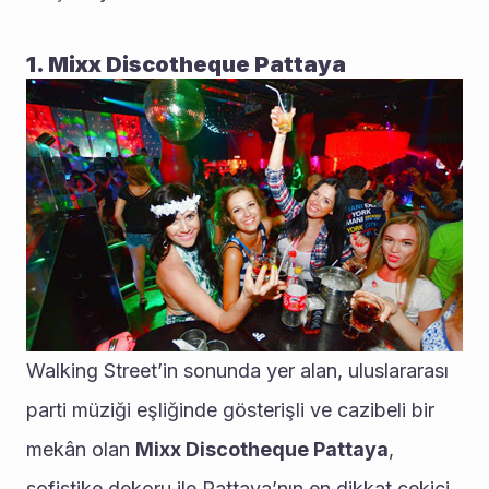
1. Mixx Discotheque Pattaya
Walking Street’in sonunda yer alan, uluslararası 
parti müziği eşliğinde gösterişli ve cazibeli bir 
mekân olan 
Mixx Discotheque Pattaya
, 
sofistike dekoru ile Pattaya’nın en dikkat çekici 