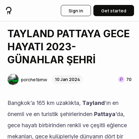
Sign in
Get started
TAYLAND PATTAYA GECE
HAYATI 2023-
GÜNAHLAR ŞEHRİ
10 Jan 2024
70
porche1bmw
Bangkok’a 165 km uzaklıkta, 
Tayland
‘ın en 
önemli ve en turistik şehirlerinden 
Pattaya
’da, 
gece hayatı birbirinden renkli ve çeşitli eğlence 
mekanları, gece kulüpleriyle dünyanın dört bir 