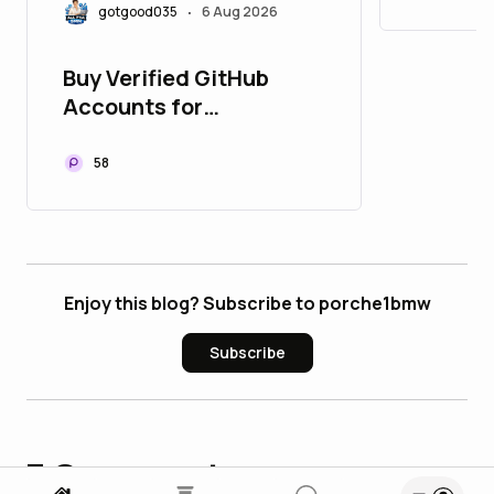
gotgood035
6 Aug 2026
•
Buy Verified GitHub
Accounts for
Developers - U bulbapp
58
Enjoy this blog? Subscribe to porche1bmw
Subscribe
7
Comments