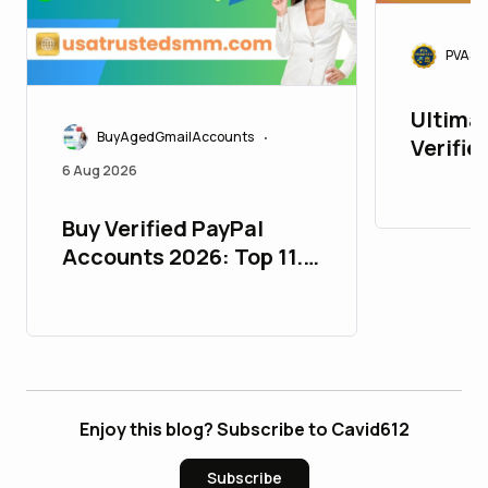
PVASM
Ultimat
BuyAgedGmailAccounts
•
Verifie
6 Aug 2026
PayPalAcc
: 10 Tr
Buy Verified PayPal
Accounts 2026: Top 11.9
Essential Facts for
Users
Enjoy this blog? Subscribe to Cavid612
Subscribe