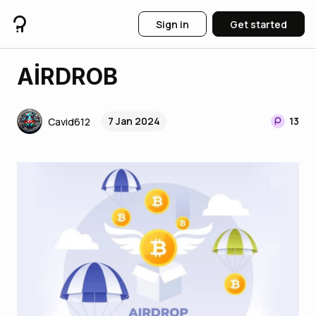
Sign in
Get started
AİRDROB
7 Jan 2024
13
Cavid612