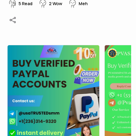
5
Read
2
Wow
Meh